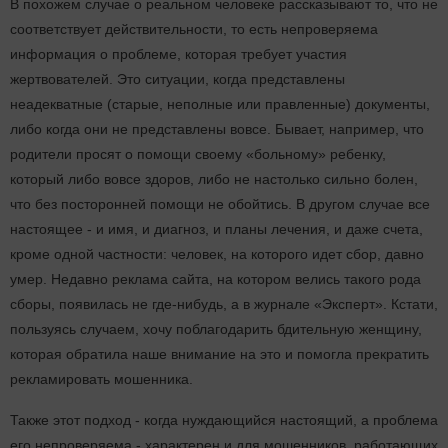
В похожем случае о реальном человеке рассказывают то, что не
соответствует действительности, то есть непроверяема
информация о проблеме, которая требует участия
жертвователей. Это ситуации, когда представлены
неадекватные (старые, неполные или правленные) документы,
либо когда они не представлены вовсе. Бывает, например, что
родители просят о помощи своему «больному» ребенку,
который либо вовсе здоров, либо не настолько сильно болен,
что без посторонней помощи не обойтись. В другом случае все
настоящее - и имя, и диагноз, и планы лечения, и даже счета,
кроме одной частности: человек, на которого идет сбор, давно
умер. Недавно реклама сайта, на котором велись такого рода
сборы, появилась не где-нибудь, а в журнале «Эксперт». Кстати,
пользуясь случаем, хочу поблагодарить бдительную женщину,
которая обратила наше внимание на это и помогла прекратить
рекламировать мошенника.
Также этот подход - когда нуждающийся настоящий, а проблема
его непроверяема - характерен и для мошенников, работающих