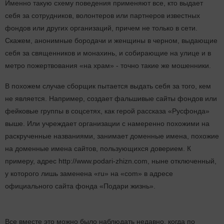
Именно такую схему поведения применяют все, кто выдает
себя за сотрудников, волонтеров или партнеров известных
фондов или других организаций, причем не только в сети.
Скажем, анонимные бородачи и женщины в черном, выдающие
себя за священников и монахинь, и собирающие на улице и в
метро пожертвования «на храм» - точно такие же мошенники.
В похожем случае сборщик пытается выдать себя за того, кем
не является. Например, создает фальшивые сайты фондов или
фейковые группы в соцсетях, как герой рассказа «Русфонда»
выше. Или учреждает организации с намеренно похожими на
раскрученные названиями, занимает доменные имена, похожие
на доменные имена сайтов, пользующихся доверием. К
примеру, адрес http://www.podari-zhizn.com, ныне отключенный,
у которого лишь заменена «ru» на «com» в адресе
официального сайта фонда «Подари жизнь».
Все вместе это можно было наблюдать недавно, когда по