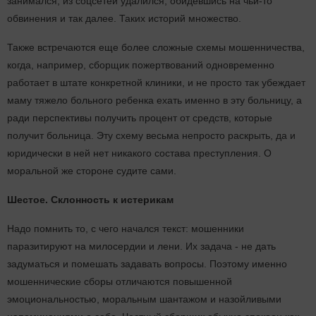
занимался, из соцсетей удалился, обидевшись на чьи-то
обвинения и так далее. Таких историй множество.
Также встречаются еще более сложные схемы мошенничества,
когда, например, сборщик пожертвований одновременно
работает в штате конкретной клиники, и не просто так убеждает
маму тяжело больного ребенка ехать именно в эту больницу, а
ради перспективы получить процент от средств, которые
получит больница. Эту схему весьма непросто раскрыть, да и
юридически в ней нет никакого состава преступления. О
моральной же стороне судите сами.
Шестое. Склонность к истерикам
Надо помнить то, с чего начался текст: мошенники
паразитируют на милосердии и лени. Их задача - не дать
задуматься и помешать задавать вопросы. Поэтому именно
мошеннические сборы отличаются повышенной
эмоциональностью, моральным шантажом и назойливыми