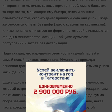
интернет», то «глючить компьютер», то «проблемы с банком»,
то еще что-то, мешающее ему быстро, четко и понятно
отчитаться о том, сколько денег пришло и куда они ушли. Сюда
же относятся отчеты без цифр (зато с красивыми картинками),
или же попытка отчитаться по форме, по которой отчитываются
фонды в министерство юстиции - общими суммами
поступлений и затрат, без детализации.
Надо сказать, что нарушения отчетности - самый частый и
самый ясный признак мошенника. Именно тут проходит
основная граница: готов человек честно рассказывать что у него
как и где, или не готов.
Еще в одном варианте благотворительной двусмысленности,
который встречается почти исключительно в организациях, сам
факт мошенничества неочевиден. Это ситуация, когда сумма
сбора завышена, ибо в нее включено вознаграждение, некая
часть, которая остается на счету организации. С другой