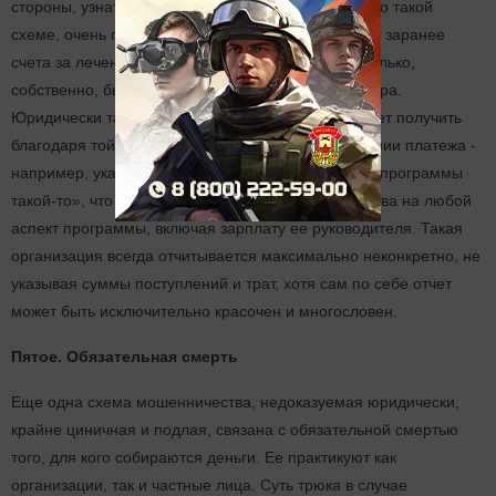
стороны, узнать организации, которые работают по такой
схеме, очень просто: они никогда не выкладывают заранее
счета за лечение, а также информацию о том, сколько,
собственно, было заплачено после окончания сбора.
Юридически такую возможность организация может получить
благодаря той или иной формулировке в назначении платежа -
например, указав там «целевое финансирование программы
такой-то», что дает возможность направить средства на любой
аспект программы, включая зарплату ее руководителя. Такая
организация всегда отчитывается максимально неконкретно, не
указывая суммы поступлений и трат, хотя сам по себе отчет
может быть исключительно красочен и многословен.
Пятое. Обязательная смерть
Еще одна схема мошенничества, недоказуемая юридически,
крайне циничная и подлая, связана с обязательной смертью
того, для кого собираются деньги. Ее практикуют как
организации, так и частные лица. Суть трюка в случае