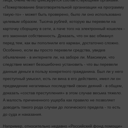
лица, очень четко фиксируется соответствующими органами.
«Пожертвование благотворительной организации на программу
такую-то» - может быть проверено, было ли оно использовано
целевым образом. Тысяча рублей, которую вы перевели на
карточку сборщику в сети, а паче того на электронный кошелек -
его законная собственность. Доказать, что он вас обманул
перед тем, как вы пополнили его карман, достаточно сложно.
Особенно, если вы просто перевели средства, увидев
объявление - в интернете ли, на заборе ли. Максимум, что
следствие может безошибочно установить - что вы перевели
данные деньги в пользу конкретного гражданина. Был ли у него
преступный умысел, есть ли вина в его действиях, имел ли он
предвидение негативных последствий своих деяний - в общем,
доказать «состав преступления» в этом случае весьма тяжело.
А малость причиненного ущерба как правило не позволяет
доводить такого рода случаи до логического предела - то есть
до суда и наказания.
Например, относительно недавно «Российский фонд помощи»