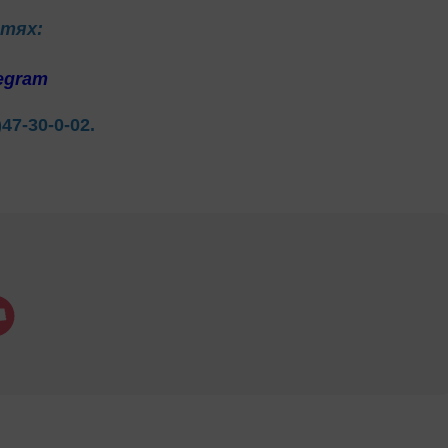
етях:
egram
)47-30-0-02.