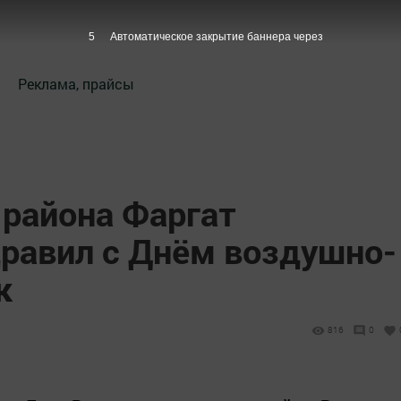
4
Автоматическое закрытие баннера через
Реклама, прайсы
 района Фаргат
равил с Днём воздушно-
к
816
0