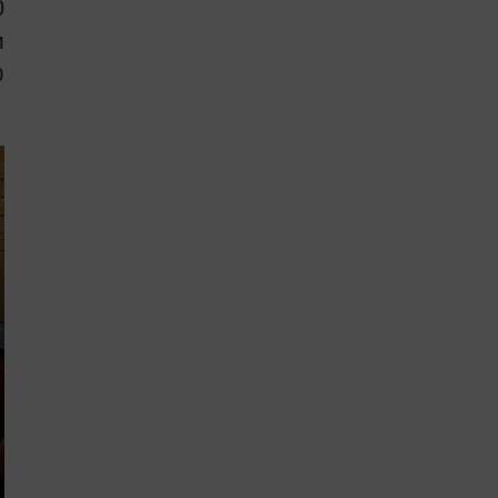
0
м
О