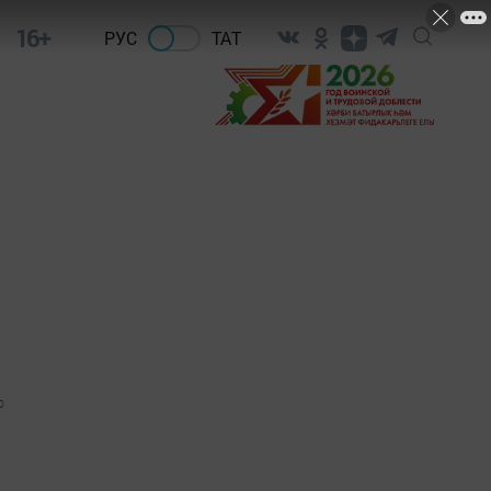
16+
РУС
ТАТ
0