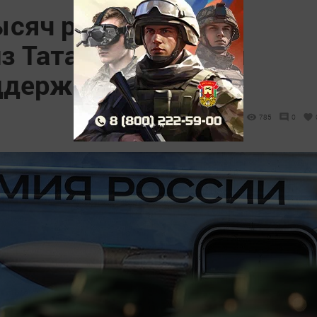
ысяч рублей: для
з Татарстана ввели
ддержки
785
0