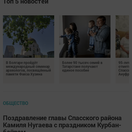
Топ 5 новостей
В Болгаре пройдёт
Более 90 тысяч семей в
95-лет
международный семинар
Татарстане получают
отмети
археологов, посвящённый
единое пособие
Спасско
памяти Фаяза Хузина
Ануфри
ОБЩЕСТВО
Поздравление главы Спасского района
Камиля Нугаева с праздником Курбан-
байрам