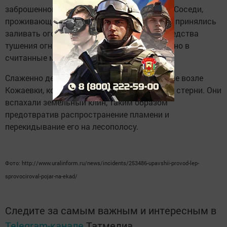
заброшенном сарае и жители Никольского. Соседи,
проживающие рядом с постройкой, быстро принялись
заливать огонь, используя также другие средства
тушения огня. Возгорание было локализовано в
считанные минуты.
Слаженно действовали механизаторы в поле возле
Кожаевки, когда было замечено возгорание стерни. Они
вспахали земельный клин, таким образом
предотвратив распространение пламени и
перекидывание его на лесополосу.
Фото: http://www.uralinform.ru/news/incidents/253486-upavshii-provod-lep-
sprovociroval-pojar-na-ekad/
Следите за самым важным и интересным в
Telegram-канале
Татмедиа