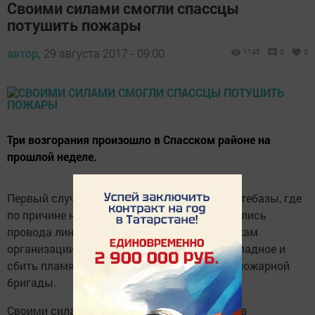
Своими силами смогли спассцы
потушить пожары
автор,
29 августа 2017 - 09:00
1145
0
0
Три возгорания произошло в Спасском районе на
прошлой неделе.
Первый случай зафиксирован в районе нефтебазы, где
по причине неисправности изоляции загорелись
провода линии электропередачи. Сотрудникам
организации удалось вовремя заметить неладное и
сбить пламя из огнетушителей до приезда пожарной
бригады.
Своими силами справились с возгоранием в