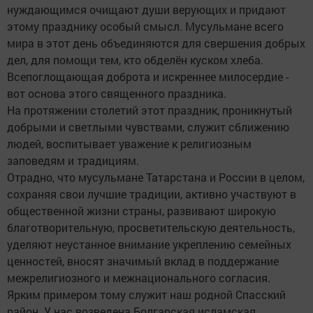
нуждающимся очищают души верующих и придают
этому празднику особый смысл. Мусульмане всего
мира в этот день объединяются для свершения добрых
дел, для помощи тем, кто обделён куском хлеба.
Всепоглощающая доброта и искреннее милосердие -
вот основа этого священного праздника.
На протяжении столетий этот праздник, проникнутый
добрыми и светлыми чувствами, служит сближению
людей, воспитывает уважение к религиозным
заповедям и традициям.
Отрадно, что мусульмане Татарстана и России в целом,
сохраняя свои лучшие традиции, активно участвуют в
общественной жизни страны, развивают широкую
благотворительную, просветительскую деятельность,
уделяют неустанное внимание укреплению семейных
ценностей, вносят значимый вклад в поддержание
межрелигиозного и межнационального согласия.
Ярким примером тому служит наш родной Спасский
район. У нас возведена Болгарская исламская