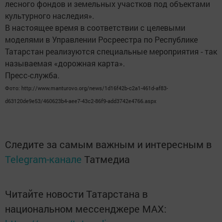
лесного фондов и земельных участков под объектами
культурного наследия».
В настоящее время в соответствии с целевыми
моделями в Управлении Росреестра по Республике
Татарстан реализуются специальные мероприятия - так
называемая «дорожная карта».
Пресс-служба.
Фото: http://www.manturovo.org/news/1d16f42b-c2a1-461d-af83-
d63120de9e53/460623b4-aee7-43c2-86f9-add3742e4766.aspx
Следите за самым важным и интересным в
Telegram-канале
Татмедиа
Читайте новости Татарстана в
национальном мессенджере MАХ: