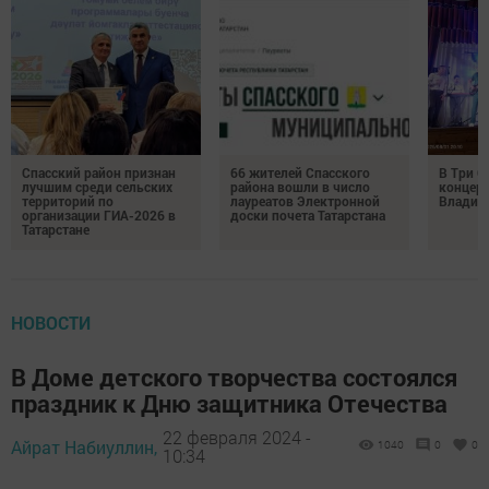
Спасский район признан
66 жителей Спасского
В Три О
лучшим среди сельских
района вошли в число
концерт
территорий по
лауреатов Электронной
Владим
организации ГИА-2026 в
доски почета Татарстана
Татарстане
НОВОСТИ
В Доме детского творчества состоялся
праздник к Дню защитника Отечества
22 февраля 2024 -
Айрат Набиуллин,
1040
0
0
10:34