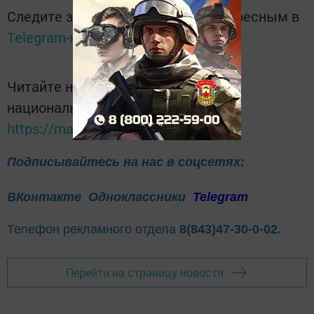
Следите за самым важным и интересным в
Telegram-канале
Татмедиа
Читайте новости Татарстана в
национальном мессенджере MАХ:
https://max.ru/tatmedia
Подписывайтесь на нас в соцсетях:
ВКонтакте
Одноклассники
Telegram
Телефон рекламного отдела
8(843)47-30-0-02.
Перейти на страницу новости