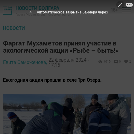
НОВОСТИ БОЛГАРА
16+
2
Автоматическое закрытие баннера через
Газета "Новая жизнь" - Спасский район
НОВОСТИ
Фаргат Мухаметов принял участие в
экологической акции «Рыбе – быть!»
22 февраля 2024 -
Евита Саможенова,
1010
0
2
17:16
Ежегодная акция прошла в селе Три Озера.