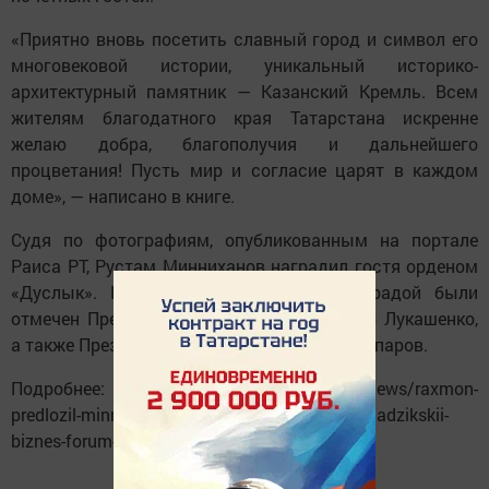
«Приятно вновь посетить славный город и символ его
многовековой истории, уникальный историко-
архитектурный памятник — Казанский Кремль. Всем
жителям благодатного края Татарстана искренне
желаю добра, благополучия и дальнейшего
процветания! Пусть мир и согласие царят в каждом
доме», — написано в книге.
Судя по фотографиям, опубликованным на портале
Раиса РТ, Рустам Минниханов наградил гостя орденом
«Дуслык». Напомним, что накануне наградой были
отмечен Президент Белоруссии Александр Лукашенко,
а также Президент Кыргызстана Садыр Жапаров.
Подробнее: https://www. tatar-inform. ru/news/raxmon-
predlozil-minnixanovu-organizovat-tatarstano-tadzikskii-
biznes-forum-5936731