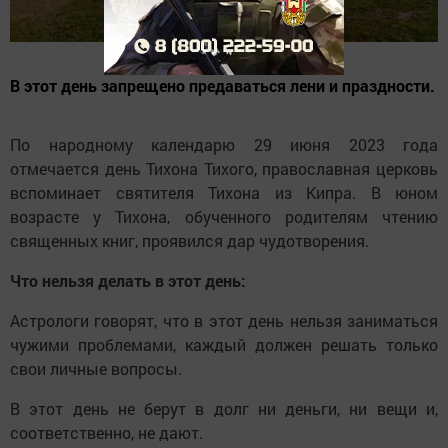
В этот день запрещено предаваться лени и праздности.
По народному календарю 29 июня 2023 года
отмечается день Тихона Тихого, православная церковь
вспоминает святителя Тихона из Кипра. В юном
возрасте у Тихона, обученного родителям чтению
священных книг, проявился дар чудотворения.
Что нельзя делать в этот день:
Астрологи говорят, что в этот день нельзя заниматься
чужими проблемами, каждый должен решать только
свои личные вопросы.
В этот день не берут в долг ни деньги, ни вещи и,
соответственно, не дают.