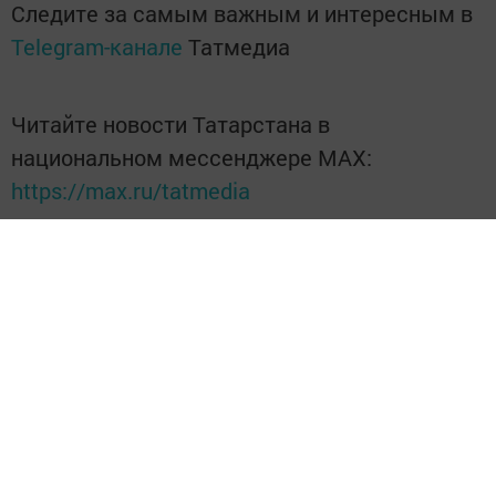
Следите за самым важным и интересным в
Telegram-канале
Татмедиа
Читайте новости Татарстана в
национальном мессенджере MАХ:
https://max.ru/tatmedia
Подписывайтесь на нас в соцсетях:
ВКонтакте
Одноклассники
Telegram
Телефон рекламного отдела
8(843)47-30-0-02.
Перейти на страницу новости