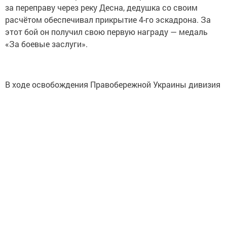
за переправу через реку Десна, дедушка со своим
расчётом обеспечивал прикрытие 4-го эскадрона. За
этот бой он получил свою первую награду — медаль
«За боевые заслуги».
В ходе освобождения Правобережной Украины дивизия
успешно действовала в Ровно-Луцкой операции 1-го
Украинского фронта, отличилась в боях по
освобождению города Ровно. В январе 1944 года в бою
за село Олыка (Киверцовский район Волынской
области Украины) гвардии старший сержант Зотов,
командуя бойцами, из орудия разбил три автомобиля,
уничтожил свыше взвода пехоты противника, чем
сорвал контратаку врага. А в феврале 1944 года в бою
за село Иване (Украина) огнём орудия уничтожил
вражеский обоз с боеприпасами и продовольствием.
За боевую доблесть и мужество, проявленные в боях,