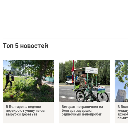
Топ 5 новостей
В Болгаре на неделю
Ветеран-пограничник из
В Болга
перекроют улицу из-за
Болгара завершил
междун
вырубки деревьев
одиночный велопробег
археол
памяти 