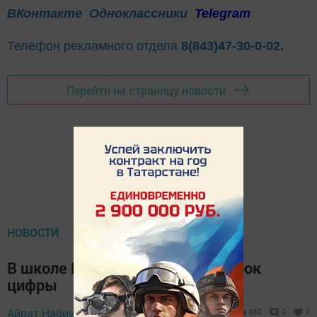
ВКонтакте
Одноклассники
Telegram
Телефон рекламного отдела
8(843)47-30-0-02.
Перейти на страницу новости
НОВОСТИ
В школе Иске-Рязапа прошёл Урок
цифры
Айрат Набиуллин,
11 октября 2023 - 10:00
962
0
0