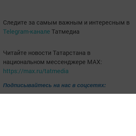
Следите за самым важным и интересным в
Telegram-канале
Татмедиа
Читайте новости Татарстана в
национальном мессенджере MАХ:
https://max.ru/tatmedia
Подписывайтесь на нас в соцсетях:
ВКонтакте
Одноклассники
Telegram
Телефон рекламного отдела
8(843)47-30-0-02.
Перейти на страницу новости