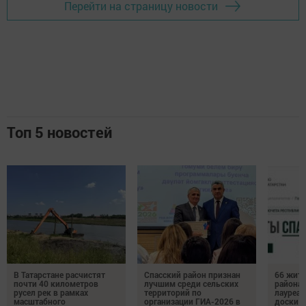
Перейти на страницу новости
Топ 5 новостей
В Татарстане расчистят
Спасский район признан
66 жите
почти 40 километров
лучшим среди сельских
района 
русел рек в рамках
территорий по
лауреат
масштабного
организации ГИА-2026 в
доски п