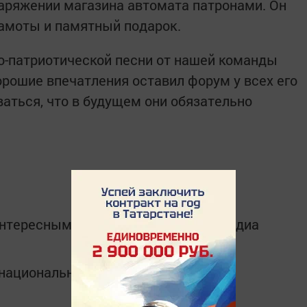
аряжении магазина автомата патронами. Он
рамоты и памятный подарок.
о-патриотической песни от нашей команды
рошие впечатления оставил форум у всех его
ваться, что в будущем они обязательно
интересным в
Telegram-канале
Татмедиа
в национальном мессенджере MАХ: