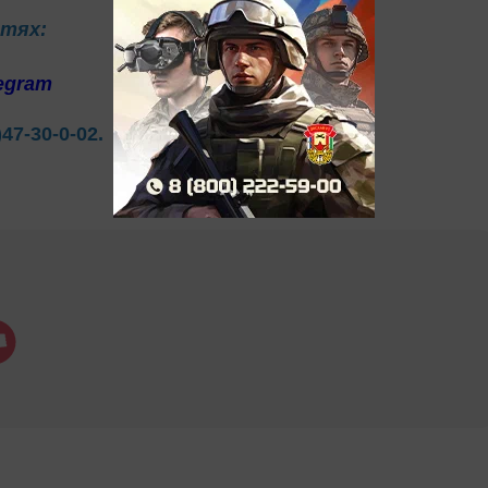
етях:
egram
)47-30-0-02.