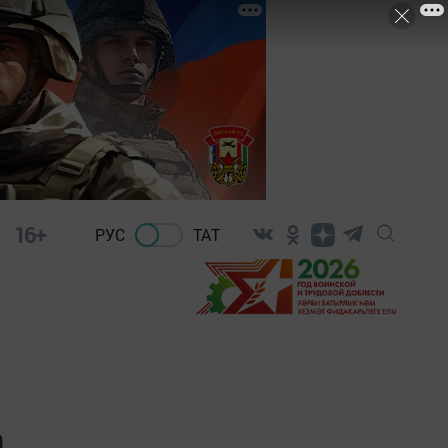
16+
РУС
ТАТ
а