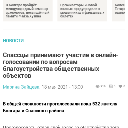
В Болгаре пройдёт
Организаторы «Новой
Более 9
международный семинар
волны» предупредили о
Татарст
археологов, посвящённый
мошенниках и фальшивых
единое 
памяти Фаяза Хузина
билетах
НОВОСТИ
Спассцы принимают участие в онлайн-
голосовании по вопросам
благоустройства общественных
объектов
Марина Зайцева,
18 мая 2021 - 13:00
916
0
0
В общей сложности проголосовали пока 532 жителя
Болгара и Спасского района.
Проголосовать, отдав свой голос за обустройство того