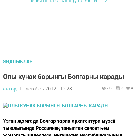
Перейти на страницу новости
ЯҢАЛЫКЛАР
Олы кунак борынгы Болгарны карады
автор,
11 декабрь 2012 - 12:28
719
0
0
Узган җомгада Болгар тарих-архитектура музей-
тыюлыгында Россиянең танылган сәясәт һәм
җәмәгать эшлеклесе, Ингушетия Республикасының