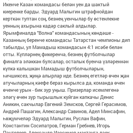
Икенче Казан командасы белән уен да шактый
киеренке барды. Эдуард Малыгин штрафнойдан
керткән туптан соң, безнең уенчылар бу өстенлекне
уенның ахырына кадәр саклый алдылар.
Ярымфиналда "Волна" командасының көндәше -
Казанның беренче командасы Татарстан чемпионы дип
табылды, ул Мамадыш командасын 4:1 исәбе белән
отты. Күпләрнең фикеренчә, безнең футболчылар
финалга эләккән булсалар, осталык буенча үзләреннән
күпкә калышкан Мамадыш футболчыларын,
һичшиксез, җиңә алырлар иде. Безнең егетләр өчен җан
атучыларның кәефе бераз кырылса да, команда өчен
өченче урын - бик зур уңыш. Призерлар исемлегенә
эләгү өчен зур тырышлык куйган капкачы Денис
Аникин, сакчылар Евгений Земсков, Сергей Герасимов,
Андрей Пашагин, Александр Савинов, Адел Минсафин,
һөҗүмчеләр Эдуард Малыгин, Руслан Вафин,
Константин Сосипатров, Герман Гребнев, Игорь
Пантелеев, Александр Изосимов мактауга лаек.