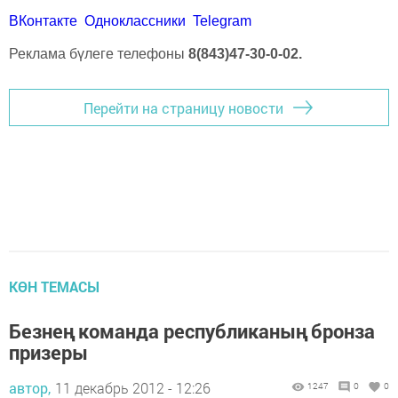
ВКонтакте
Одноклассники
Telegram
Реклама бүлеге телефоны
8(843)47-30-0-02.
Перейти на страницу новости
КӨН ТЕМАСЫ
Безнең команда республиканың бронза
призеры
автор,
11 декабрь 2012 - 12:26
1247
0
0