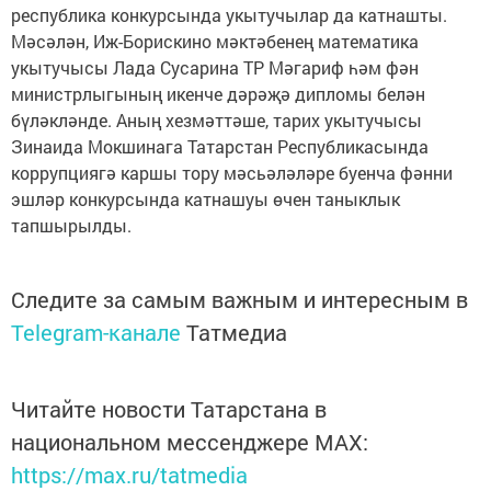
республика конкурсында укытучылар да катнашты.
Мәсәлән, Иж-Борискино мәктәбенең математика
укытучысы Лада Сусарина ТР Мәгариф һәм фән
министрлыгының икенче дәрәҗә дипломы белән
бүләкләнде. Аның хезмәттәше, тарих укытучысы
Зинаида Мокшинага Татарстан Республикасында
коррупциягә каршы тору мәсьәләләре буенча фәнни
эшләр конкурсында катнашуы өчен таныклык
тапшырылды.
Следите за самым важным и интересным в
Telegram-канале
Татмедиа
Читайте новости Татарстана в
национальном мессенджере MАХ:
https://max.ru/tatmedia