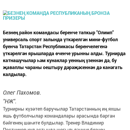
Безнең район командасы беренче тапкыр "Олимп"
универсаль спорт залында үткәрелгән мини-футбол
буенча Татарстан Республикасы беренчелегенә
үткәрелгән ярышларда өченче урынны алды. Турнирда
катнашучылар һәм кунаклар уенның үзеннән дә, бу
җаваплы чараны оештыру дәрәҗәсеннән дә канәгать
калдылар.
Олег Пахомов.
"НЖ".
Турнирны күзәтеп баручылар Татарстанның иң яхшы
яшь футболчылар командалары арасында барган
бәйгенең шаһите булдылар. Тренер Владимир
Постников кул астында шөгыльләнүче безнең