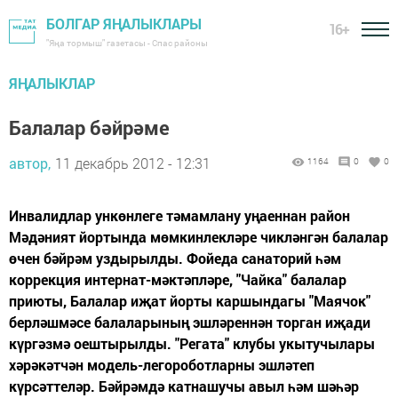
БОЛГАР ЯҢАЛЫКЛАРЫ
16+
"Яңа тормыш" газетасы - Спас районы
ЯҢАЛЫКЛАР
Балалар бәйрәме
автор,
11 декабрь 2012 - 12:31
1164
0
0
Инвалидлар ункөнлеге тәмамлану уңаеннан район
Мәдәният йортында мөмкинлекләре чикләнгән балалар
өчен бәйрәм уздырылды. Фойеда санаторий һәм
коррекция интернат-мәктәпләре, "Чайка" балалар
приюты, Балалар иҗат йорты каршындагы "Маячок"
берләшмәсе балаларының эшләреннән торган иҗади
күргәзмә оештырылды. "Регата" клубы укытучылары
хәрәкәтчән модель-легороботларны эшләтеп
күрсәттеләр. Бәйрәмдә катнашучы авыл һәм шәһәр