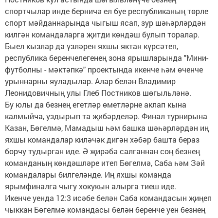
спортчылар инде берничә ел буе республиканың төрле
спорт мәйданнарында чыгыш ясап, зур шәһәрләрдән
килгән командаларга җитди көндәш булып торалар.
Быел кызлар да үзләрен яхшы яктан күрсәтеп,
республика беренчелегенең зона ярышларында "Мини-
футболны - мәктәпкә" проектында икенче һәм өченче
урыннарны яуладылар. Алар белән Владимир
Леонидовичның улы Глеб Постников шөгыльләнә.
Бу юлы да безнең егетләр өметләрне аклап кына
калмыйча, уздырып та җибәрделәр. Финал турнирына
Казан, Бөгелмә, Мамадыш һәм башка шәһәрләрдән иң
яхшы командалар киләчәк дигән хәбәр башта бераз
борчу тудырган иде. Ә җирәбә салганнан соң безнең
команданың көндәшләре итеп Бөгелмә, Саба һәм Зәй
командалары билгеләнде. Иң яхшы команда
ярымфиналга чыгу хокукын алырга тиеш иде.
Икенче уенда 12:3 исәбе белән Саба командасын җиңеп
чыккан Бөгелмә командасы белән беренче уен безнең