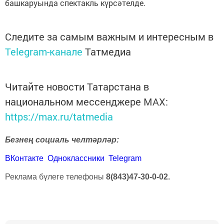
башкаруында спектакль күрсәтелде.
Следите за самым важным и интересным в
Telegram-канале
Татмедиа
Читайте новости Татарстана в
национальном мессенджере MАХ:
https://max.ru/tatmedia
Безнең социаль челтәрләр:
ВКонтакте
Одноклассники
Telegram
Реклама бүлеге телефоны
8(843)47-30-0-02.