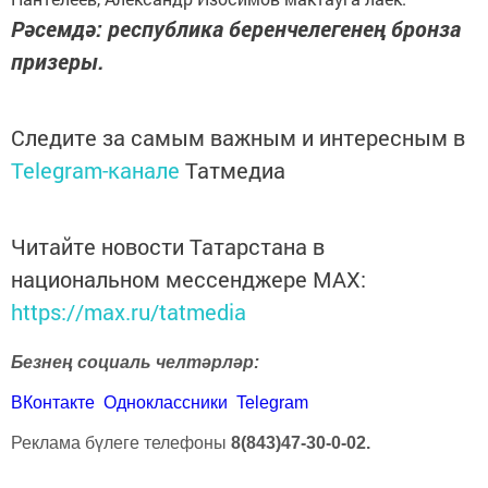
Рәсемдә: республика беренчелегенең бронза
призеры.
Следите за самым важным и интересным в
Telegram-канале
Татмедиа
Читайте новости Татарстана в
национальном мессенджере MАХ:
https://max.ru/tatmedia
Безнең социаль челтәрләр:
ВКонтакте
Одноклассники
Telegram
Реклама бүлеге телефоны
8(843)47-30-0-02.