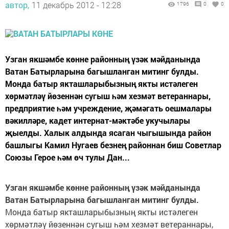
автор,
11 декабрь 2012 - 12:28
1796
0
0
Узган якшәмбе көнне районның үзәк мәйданында
Ватан Батырларына багышланган митинг булды.
Монда батыр якташларыбызның якты истәлеген
хөрмәтләү йөзеннән сугыш һәм хезмәт ветераннары,
предприятие һәм учреждение, җәмәгать оешмалары
вәкилләре, кадет интернат-мәктәбе укучылары
җыелды. Халык алдында ясаган чыгышында район
башлыгы Камил Нугаев безнең районнан биш Советлар
Союзы Герое һәм өч тулы Дан...
Узган якшәмбе көнне районның үзәк мәйданында
Ватан Батырларына багышланган митинг булды.
Монда батыр якташларыбызның якты истәлеген
хөрмәтләү йөзеннән сугыш һәм хезмәт ветераннары,