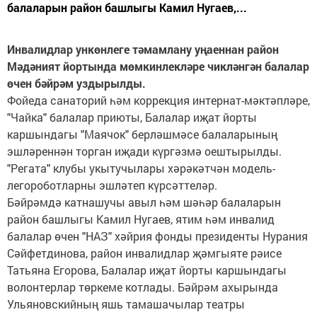
балаларын район башлыгы Камил Нугаев,...
Инвалидлар ункөнлеге тәмамлану уңаеннан район
Мәдәният йортында мөмкинлекләре чикләнгән балалар
өчен бәйрәм уздырылды.
Фойеда санаторий һәм коррекция интернат-мәктәпләре,
"Чайка" балалар приюты, Балалар иҗат йорты
каршындагы "Маячок" берләшмәсе балаларының
эшләреннән торган иҗади күргәзмә оештырылды.
"Регата" клубы укытучылары хәрәкәтчән модель-
легороботларны эшләтеп күрсәттеләр.
Бәйрәмдә катнашучы авыл һәм шәһәр балаларын
район башлыгы Камил Нугаев, ятим һәм инвалид
балалар өчен "НАЗ" хәйрия фонды президенты Нурания
Сәйфетдинова, район инвалидлар җәмгыяте рәисе
Татьяна Егорова, Балалар иҗат йорты каршындагы
волонтерлар төркеме котлады. Бәйрәм ахырында
Ульяновскийның яшь тамашачылар театры