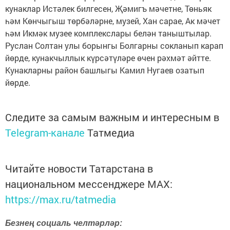
кунаклар Истәлек билгесен, Җәмигъ мәчетне, Төньяк
һәм Көнчыгыш төрбәләрне, музей, Хан сарае, Ак мәчет
һәм Икмәк музее комплекслары белән таныштылар.
Руслан Солтан улы борынгы Болгарны сокланып карап
йөрде, кунакчыллык күрсәтүләре өчен рәхмәт әйтте.
Кунакларны район башлыгы Камил Нугаев озатып
йөрде.
Следите за самым важным и интересным в
Telegram-канале
Татмедиа
Читайте новости Татарстана в
национальном мессенджере MАХ:
https://max.ru/tatmedia
Безнең социаль челтәрләр: