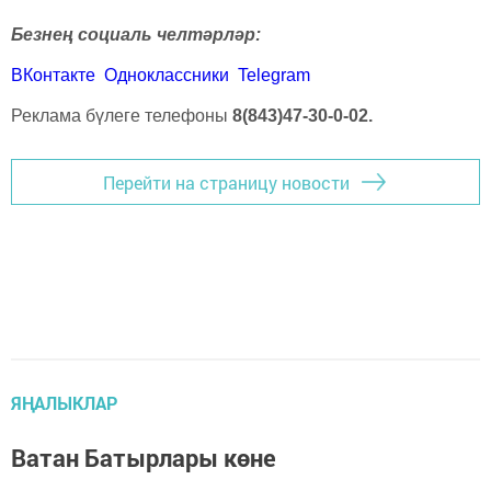
Безнең социаль челтәрләр:
ВКонтакте
Одноклассники
Telegram
Реклама бүлеге телефоны
8(843)47-30-0-02.
Перейти на страницу новости
ЯҢАЛЫКЛАР
Ватан Батырлары көне