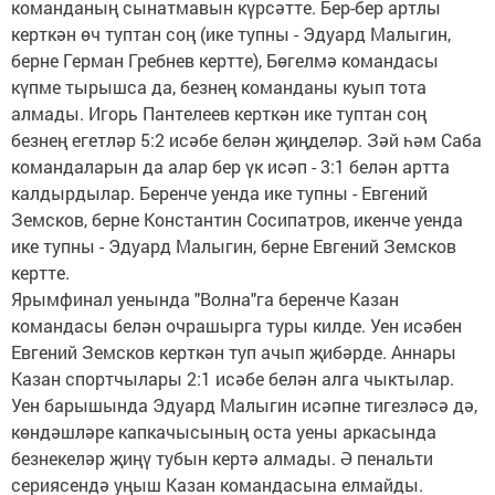
команданың сынатмавын күрсәтте. Бер-бер артлы
керткән өч туптан соң (ике тупны - Эдуард Малыгин,
берне Герман Гребнев кертте), Бөгелмә командасы
күпме тырышса да, безнең команданы куып тота
алмады. Игорь Пантелеев керткән ике туптан соң
безнең егетләр 5:2 исәбе белән җиңделәр. Зәй һәм Саба
командаларын да алар бер үк исәп - 3:1 белән артта
калдырдылар. Беренче уенда ике тупны - Евгений
Земсков, берне Константин Сосипатров, икенче уенда
ике тупны - Эдуард Малыгин, берне Евгений Земсков
кертте.
Ярымфинал уенында "Волна"га беренче Казан
командасы белән очрашырга туры килде. Уен исәбен
Евгений Земсков керткән туп ачып җибәрде. Аннары
Казан спортчылары 2:1 исәбе белән алга чыктылар.
Уен барышында Эдуард Малыгин исәпне тигезләсә дә,
көндәшләре капкачысының оста уены аркасында
безнекеләр җиңү тубын кертә алмады. Ә пенальти
сериясендә уңыш Казан командасына елмайды.