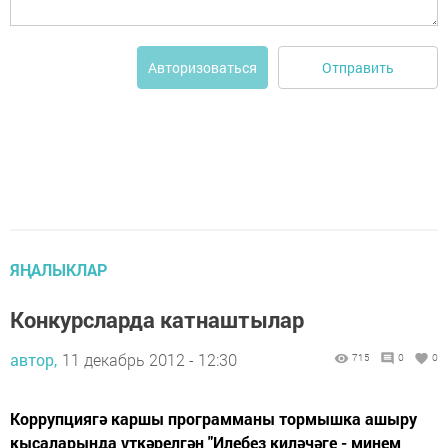
Отправить
Авторизоваться
ЯҢАЛЫКЛАР
Конкурсларда катнаштылар
автор,
11 декабрь 2012 - 12:30
715
0
0
Коррупциягә каршы программаны тормышка ашыру
кысаларында үткәрелгән "Илебез киләчәге - минем