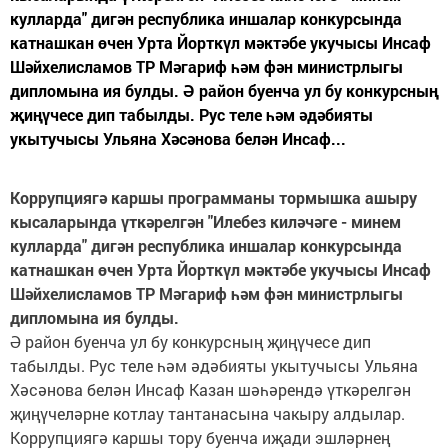
кулларда" дигән республика иншалар конкурсында
катнашкан өчен Урта Йорткүл мәктәбе укучысы Инсаф
Шәйхелисламов ТР Мәгариф һәм фән министрлыгы
дипломына ия булды. Ә район буенча ул бу конкурсның
җиңүчесе дип табылды. Рус теле һәм әдәбияты
укытучысы Ульяна Хәсәнова белән Инсаф...
Коррупциягә каршы программаны тормышка ашыру
кысаларында үткәрелгән "Илебез киләчәге - минем
кулларда" дигән республика иншалар конкурсында
катнашкан өчен Урта Йорткүл мәктәбе укучысы Инсаф
Шәйхелисламов ТР Мәгариф һәм фән министрлыгы
дипломына ия булды.
Ә район буенча ул бу конкурсның җиңүчесе дип
табылды. Рус теле һәм әдәбияты укытучысы Ульяна
Хәсәнова белән Инсаф Казан шәһәрендә үткәрелгән
җиңүчеләрне котлау тантанасына чакыру алдылар.
Коррупциягә каршы тору буенча иҗади эшләрнең