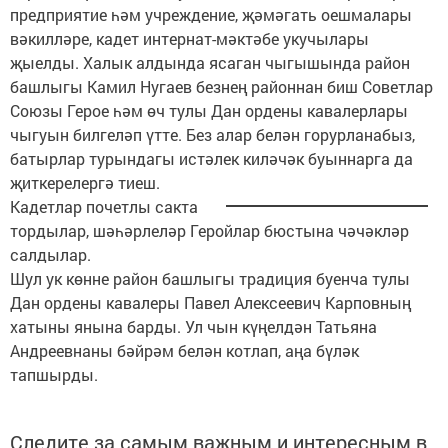
предприятие һәм учреждение, җәмәгать оешмалары
вәкилләре, кадет интернат-мәктәбе укучылары
җыелды. Халык алдында ясаган чыгышында район
башлыгы Камил Нугаев безнең районнан биш Советлар
Союзы Герое һәм өч тулы Дан ордены кавалерлары
чыгуын билгеләп үтте. Без алар белән горурланабыз,
батырлар турындагы истәлек киләчәк буыннарга да
җиткерелергә тиеш.
Кадетлар почетлы сакта
тордылар, шәһәрлеләр Геройлар бюстына чәчәкләр
салдылар.
Шул ук көнне район башлыгы традиция буенча тулы
Дан ордены кавалеры Павел Алексеевич Карповның
хатыны янына барды. Ул чын күңелдән Татьяна
Андреевнаны бәйрәм белән котлап, аңа бүләк
тапшырды.
Следите за самым важным и интересным в