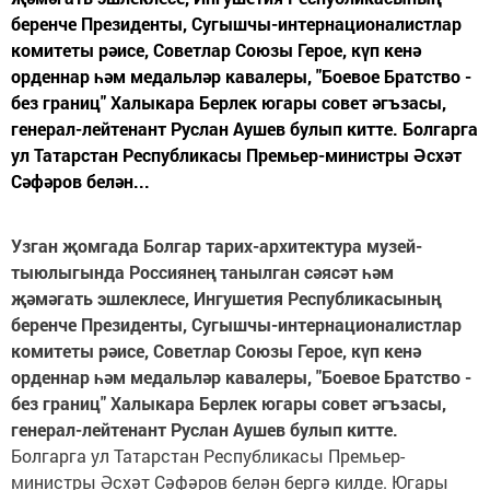
беренче Президенты, Сугышчы-интернационалистлар
комитеты рәисе, Советлар Союзы Герое, күп кенә
орденнар һәм медальләр кавалеры, "Боевое Братство -
без границ" Халыкара Берлек югары совет әгъзасы,
генерал-лейтенант Руслан Аушев булып китте. Болгарга
ул Татарстан Республикасы Премьер-министры Әсхәт
Сәфәров белән...
Узган җомгада Болгар тарих-архитектура музей-
тыюлыгында Россиянең танылган сәясәт һәм
җәмәгать эшлеклесе, Ингушетия Республикасының
беренче Президенты, Сугышчы-интернационалистлар
комитеты рәисе, Советлар Союзы Герое, күп кенә
орденнар һәм медальләр кавалеры, "Боевое Братство -
без границ" Халыкара Берлек югары совет әгъзасы,
генерал-лейтенант Руслан Аушев булып китте.
Болгарга ул Татарстан Республикасы Премьер-
министры Әсхәт Сәфәров белән бергә килде. Югары