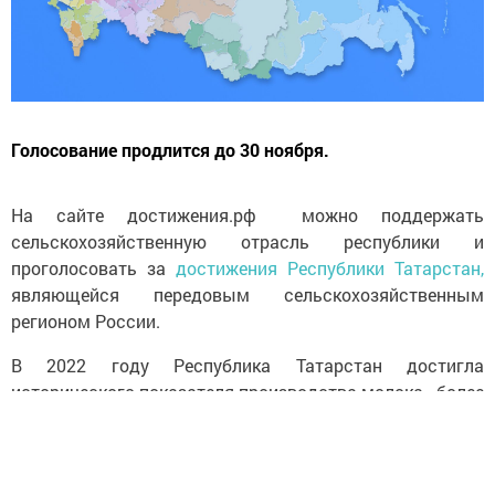
Голосование продлится до 30 ноября.
На сайте достижения.рф можно поддержать
сельскохозяйственную отрасль республики и
проголосовать за
достижения Республики Татарстан,
являющейся передовым сельскохозяйственным
регионом России.
В 2022 году Республика Татарстан достигла
исторического показателя производства молока - более
2 миллионов тонн. Аграрии региона также выращивали
5,2 миллиона тонн урожая хлеба и получили хороший
урожай сахарной свеклы, картофеля и овощей.