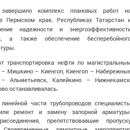
 завершило комплекс плановых работ н
в Пермском крае, Республиках Татарстан 
ние надежности и энергоэффективност
са, а также обеспечение бесперебойног
ктуры.
от транспортировка нефти по магистральны
 – Мишкино – Киенгоп, Киенгоп – Набережны
– Альметьевск, Калейкино – Нижнекамск
ово останавливалась.
линейной части трубопроводов специалист
нили ремонт и замену запорной арматуры
исоединения, препятствовавшие пропуск
. Своевременные ремонтные мероприяти