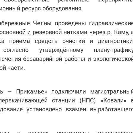
ионный ресурс оборудования.
абережные Челны проведены гидравлически
новной и резервной нитками через р. Каму, 
а приема средств очистки и диагностики
согласно утверждённому плану-график
печения безаварийной работы и экологическо
ой части.
ть – Прикамье» подключили магистральны
перекачивающей станции (НПС) «Ковали» 
удование установлено взамен выработавшег
ены в рамках программы техническог