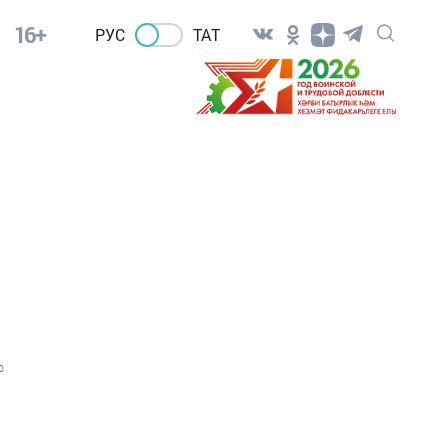
16+
РУС
ТАТ
0