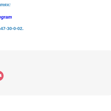
етях:
egram
)47-30-0-02.