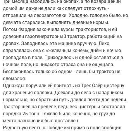
Три месяца находились на окопах, а по возвращении
домой им даже не дали как следует отдохнуть -
отправили на лесозаготовки. Холодно, голодно было, но
девчата старались выполнять дневные нормы.
Потом Фардия закончила курсы трактористов, и ей
доверили газогенераторный трактор, работающий на
дровах. Заводилась эта машина вручную. Лихо
справлялась она с «железным конём», днём и ночью
пропадала в поле. Приходилось и одной оставаться в
ночном поле, но никакого страха она не ощущала.
Беспокоилась только об одном - лишь бы трактор не
сломался.
Однажды поручили ей пригнать из Трёх Озёр цистерну
для хранения солярки. Доехали до села с напарником
нормально, но обратный путь длился почти две недели.
Трактор шёл на пределе, ведь вес цистерны составлял
порядка 25 тонн. Тяжело было, конечно, но груз до
места назначения был доставлен.
Радостную весть о Победе им прямо в поле сообщил