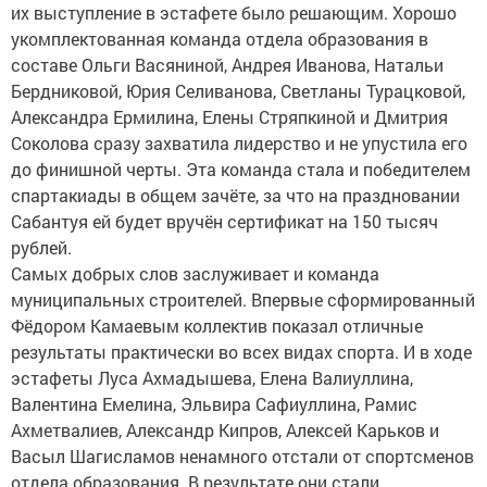
их выступление в эстафете было решающим. Хорошо
укомплектованная команда отдела образования в
составе Ольги Васяниной, Андрея Иванова, Натальи
Бердниковой, Юрия Селиванова, Светланы Турацковой,
Александра Ермилина, Елены Стряпкиной и Дмитрия
Соколова сразу захватила лидерство и не упустила его
до финишной черты. Эта команда стала и победителем
спартакиады в общем зачёте, за что на праздновании
Сабантуя ей будет вручён сертификат на 150 тысяч
рублей.
Самых добрых слов заслуживает и команда
муниципальных строителей. Впервые сформированный
Фёдором Камаевым коллектив показал отличные
результаты практически во всех видах спорта. И в ходе
эстафеты Луса Ахмадышева, Елена Валиуллина,
Валентина Емелина, Эльвира Сафиуллина, Рамис
Ахметвалиев, Александр Кипров, Алексей Карьков и
Васыл Шагисламов ненамного отстали от спортсменов
отдела образования. В результате они стали