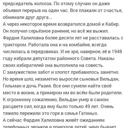
председатель колхоза. По этому случаю он даже
объявил перерыв на один час. Все плакали от счастья,
обнимали друг друга...
А через некоторое время возвратился домой и Кабир.
Он получил серьёзное ранение, но всё же выжил.
Фардия Халиловна более десяти лет не расставалась с
трактором. Работала она и на комбайне, всегда
числилась в передовиках. И не зря, наверное, её в 1948
году избрали депутатом районного Совета. Наказы
своих избирателей она выполняла на совесть.
С замужеством забот и хлопот прибавилось заметно.
Но время шло, незаметно выросли сыновья Вильдан,
Гильман и дочь Разия. Все они сумели найти своё
место в жизни, а примером им во всём были родители.
К огромному сожалению, Вильдан умер в самом
расцвете сил, когда ему было только 49 лет. Очень
тяжело пережили это горе в семье Гатиных.
А сейчас Фардия Халиловна живёт ожиданием
телефонных звонков и приездов детей, чему бывает