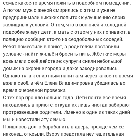
семье какое-то время пожить в подсобном помещении.
А потом муж с женой смирились с этим и уже не
предпринимали никаких попыток к улучшению своих
жилищных условий. О том, что в вонючей и холодной
подсобке живут дети, а мать с отцом у них попивают, в
полицию сообщил кто-то из сердобольных соседей.
Ребят поместили в приют, а родителям поставили
условие - найти жильё и бросить пить. Жёсткие меры
возымели своё действие: супруги сняли небольшой
домик на окраине города и даже закодировались.
Однако тяга к спиртным напиткам через какое-то время
взяла своё, в чём Елена Владимировна убедилась во
время очередной проверки.
С тех пор прошло больше года. Дети почти всё время
находились в приюте, откуда их лишь иногда забирают
протрезвевшие родители. Именно в один из таких дней
мы и навестили эту семью.
Пришлось долго барабанить в дверь, прежде чем её,
наконец, открыли. Взору предстала неутешительная