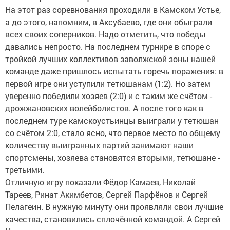
На этот раз соревнования проходили в Камском Устье,
а до этого, напомним, в Аксубаево, где они обыграли
всех своих соперников. Надо отметить, что победы
давались непросто. На последнем турнире в споре с
тройкой лучших коллективов заволжской зоны нашей
команде даже пришлось испытать горечь поражения: в
первой игре они уступили тетюшанам (1:2). Но затем
уверенно победили хозяев (2:0) и с таким же счётом -
дрожжановских волейболистов. А после того как в
последнем туре камскоустьинцы выиграли у тетюшан
со счётом 2:0, стало ясно, что первое место по общему
количеству выигранных партий занимают наши
спортсмены, хозяева становятся вторыми, тетюшане -
третьими.
Отличную игру показали Фёдор Камаев, Николай
Тареев, Ринат Акимбетов, Сергей Парфёнов и Сергей
Пелагеин. В нужную минуту они проявляли свои лучшие
качества, становились сплочённой командой. А Сергей