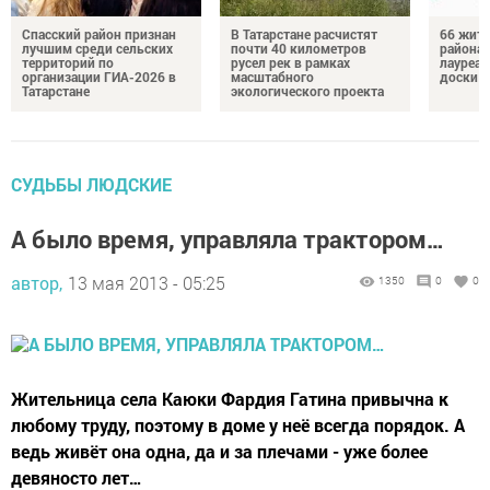
Спасский район признан
В Татарстане расчистят
66 жите
лучшим среди сельских
почти 40 километров
района 
территорий по
русел рек в рамках
лауреат
организации ГИА-2026 в
масштабного
доски п
Татарстане
экологического проекта
СУДЬБЫ ЛЮДСКИЕ
А было время, управляла трактором…
автор,
13 мая 2013 - 05:25
1350
0
0
Жительница села Каюки Фардия Гатина привычна к
любому труду, поэтому в доме у неё всегда порядок. А
ведь живёт она одна, да и за плечами - уже более
девяносто лет…