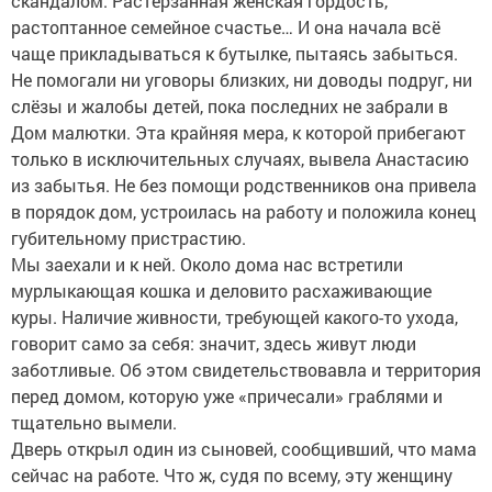
скандалом. Растерзанная женская гордость,
растоптанное семейное счастье… И она начала всё
чаще прикладываться к бутылке, пытаясь забыться.
Не помогали ни уговоры близких, ни доводы подруг, ни
слёзы и жалобы детей, пока последних не забрали в
Дом малютки. Эта крайняя мера, к которой прибегают
только в исключительных случаях, вывела Анастасию
из забытья. Не без помощи родственников она привела
в порядок дом, устроилась на работу и положила конец
губительному пристрастию.
Мы заехали и к ней. Около дома нас встретили
мурлыкающая кошка и деловито расхаживающие
куры. Наличие живности, требующей какого-то ухода,
говорит само за себя: значит, здесь живут люди
заботливые. Об этом свидетельствовавла и территория
перед домом, которую уже «причесали» граблями и
тщательно вымели.
Дверь открыл один из сыновей, сообщивший, что мама
сейчас на работе. Что ж, судя по всему, эту женщину