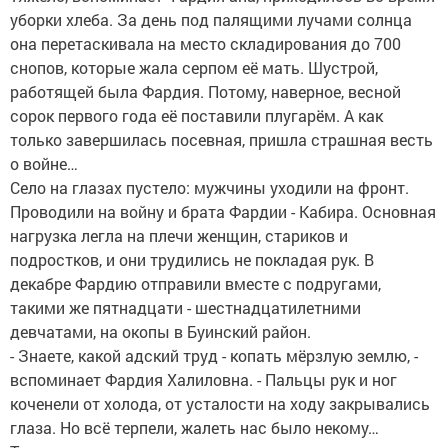
уборки хлеба. За день под палящими лучами солнца
она перетаскивала на место складирования до 700
снопов, которые жала серпом её мать. Шустрой,
работящей была Фардия. Потому, наверное, весной
сорок первого года её поставили плугарём. А как
только завершилась посевная, пришла страшная весть
о войне…
Село на глазах пустело: мужчины уходили на фронт.
Проводили на войну и брата Фардии - Кабира. Основная
нагрузка легла на плечи женщин, стариков и
подростков, и они трудились не покладая рук. В
декабре Фардию отправили вместе с подругами,
такими же пятнадцати - шестнадцатилетними
девчатами, на окопы в Буинский район.
- Знаете, какой адский труд - копать мёрзлую землю, -
вспоминает Фардия Халиловна. - Пальцы рук и ног
коченели от холода, от усталости на ходу закрывались
глаза. Но всё терпели, жалеть нас было некому…