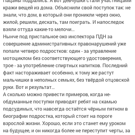
Пацаны подрались. А вот девчушки стали участницами
кражи вещей из дома. Объяснили свой поступок так: не
знали, что дом, в который они проникли через окно,
жилой, решили, дескать, там поиграть. И напоследок
взяли оттуда какие-то мелочи…
Нынче под пристальное око инспектора ПДН за
совершение административных правонарушений уже
попали четверо подростков: один - за управление
мотоциклом без соответствующего удостоверения,
трое - за употребление спиртных напитков. Последний
факт настораживает особенно, к тому же растут
мальчишки в неполных семьях, без твёрдой отцовской
руки. Вот и результат…
А сколько можно привести примеров, когда не-
обдуманные поступки приводят ребят на скамью
подсудимых, что навсегда остаётся чёрным пятном в
биографии подростка, который стоит на пороге
взрослой жизни. Хорошо, если это станет ему уроком
на будущее, и он никогда более не переступит черты, за