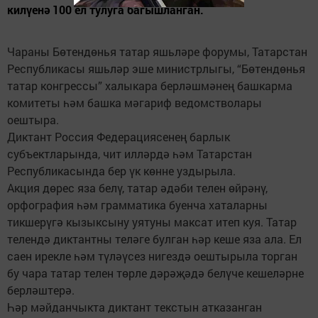
килүенә 100 ел тулуга багышланган.
Чараны Бөтендөнья татар яшьләре форумы, Татарстан
Республикасы яшьләр эше министрлыгы, “Бөтендөнья
татар конгрессы” халыкара берләшмәнең башкарма
комитеты һәм башка мәгариф ведомстволары
оештыра.
Диктант Россия Федерациясенең барлык
субъектларында, чит илләрдә һәм Татарстан
Республикасында бер үк көнне уздырыла.
Акция дөрес яза белү, татар әдәби телен өйрәнү,
орфография һәм грамматика буенча хаталарны
тикшерүгә кызыксыну уятуны максат итеп куя. Татар
телендә диктантны теләге булган һәр кеше яза ала. Ел
саен ирекле һәм түләүсез нигездә оештырыла торган
бу чара татар телен төрле дәрәҗәдә белүче кешеләрне
берләштерә.
Һәр мәйданчыкта диктант текстын атказанган