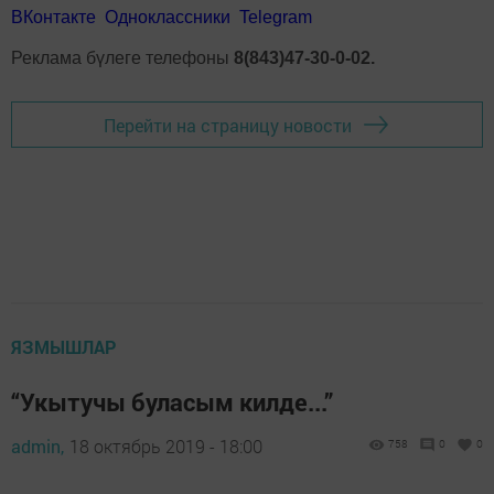
ВКонтакте
Одноклассники
Telegram
Реклама бүлеге телефоны
8(843)47-30-0-02.
Перейти на страницу новости
ЯЗМЫШЛАР
“Укытучы буласым килде...”
admin,
18 октябрь 2019 - 18:00
758
0
0