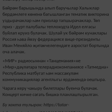
Бәйрәм барышында алып баручылар Халыклар
бердәмлеге көненә багышланган тематик викторина
уздырачаклар һәм призлар тапшырачаклар. Төп
приз - дүрт палубалы теплоходта Идел елгасы
буйлап круиз булачак. Шулай ук бәйрәм кунаклары
Россия һава йөзү федерациясе вице-президенты
Иван Меняйло җитәкчелегендәге аэростат бортында
оча алачак.
«МИР» радиосыннан «Танцемания»не
«Мир»дәүләтара телерадиокомпаниясе «Татмедиа»
Республика матбугат һәм массакүләм
коммуникацияләр агентлыгы ярдәмендә оештыра.
Чарага керү чакыру билетлары буенча булачак.
Концерт кичке сәгать бишкә планлаштырылган.
Бу хакта тулырак: https://tatar-