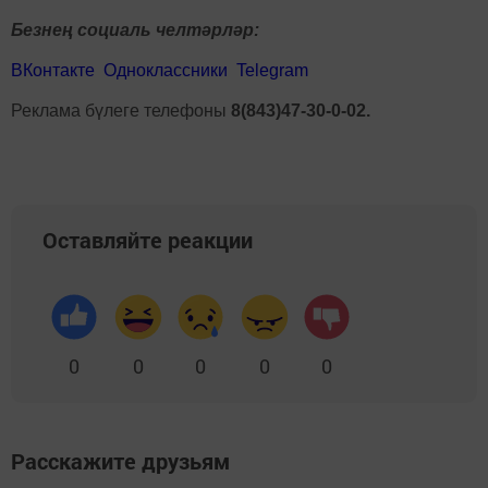
Безнең социаль челтәрләр:
ВКонтакте
Одноклассники
Telegram
Реклама бүлеге телефоны
8(843)47-30-0-02.
Оставляйте реакции
0
0
0
0
0
Расскажите друзьям