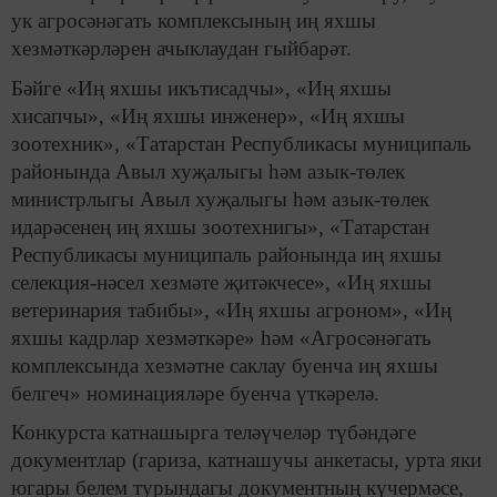
ук агросәнәгать комплексының иң яхшы
хезмәткәрләрен ачыклаудан гыйбарәт.
Бәйге «Иң яхшы икътисадчы», «Иң яхшы
хисапчы», «Иң яхшы инженер», «Иң яхшы
зоотехник», «Татарстан Республикасы муниципаль
районында Авыл хуҗалыгы һәм азык-төлек
министрлыгы Авыл хуҗалыгы һәм азык-төлек
идарәсенең иң яхшы зоотехнигы», «Татарстан
Республикасы муниципаль районында иң яхшы
селекция-нәсел хезмәте җитәкчесе», «Иң яхшы
ветеринария табибы», «Иң яхшы агроном», «Иң
яхшы кадрлар хезмәткәре» һәм «Агросәнәгать
комплексында хезмәтне саклау буенча иң яхшы
белгеч» номинацияләре буенча үткәрелә.
Конкурста катнашырга теләүчеләр түбәндәге
документлар (гариза, катнашучы анкетасы, урта яки
югары белем турындагы документның күчермәсе,