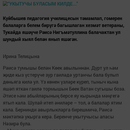
Куйбышев педагогия училищесын тәмамлап, гомерен
балаларга белем бирүгә багышлаган хезмәт ветераны,
Тукайда яшәүче Рәисә Нигъмәтуллина балачактан ул
шундый хыял белән янып яшәгән.
Ирина Телицына
Рәисә тумышы белән Көек авылыннан. Дүрт ул һәм
җиде кыз үстерүче зур гаиләдә уртанчы бала булып
дөньяга килә ул. Үз көнен үзләре күреп, тыныч кына
яшәп яткан гаилә тормышын Бөек Ватан сугышы боза.
Әтисе һәм абыйларының берсе яу кырында мәңгегә
ятып кала. Шулай итеп әниләре – тол, ә балалар ятим
кала. Бернинди авырлыкларга бирешмичә, Рәисә
мәктәпкә укырга керә. Беренче укытучысы апасы
Нәзирә була.