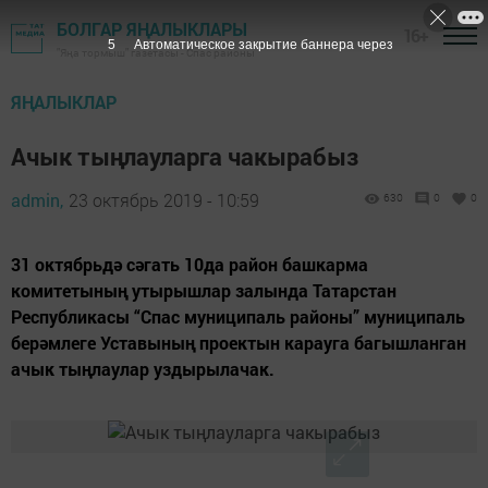
БОЛГАР ЯҢАЛЫКЛАРЫ
16+
4
Автоматическое закрытие баннера через
"Яңа тормыш" газетасы - Спас районы
ЯҢАЛЫКЛАР
Ачык тыңлауларга чакырабыз
admin,
23 октябрь 2019 - 10:59
630
0
0
31 октябрьдә сәгать 10да район башкарма
комитетының утырышлар залында Татарстан
Республикасы “Спас муниципаль районы” муниципаль
берәмлеге Уставының проектын карауга багышланган
ачык тыңлаулар уздырылачак.