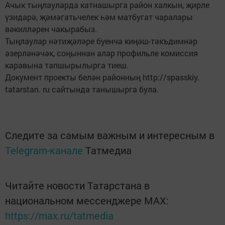
Ачык тыңлауларда катнашырга район халкын, җирле
үзидарә, җәмәгатьчелек һәм матбугат чаралары
вәкилләрен чакырабыз.
Тыңлаулар нәтиҗәләре буенча киңәш-тәкъдимнәр
әзерләнәчәк, соңыннан алар профильле комиссия
каравына тапшырылырга тиеш.
Документ проекты белән районның http://spasskiy.
tatarstan. ru сайтында танышырга була.
Следите за самым важным и интересным в
Telegram-канале
Татмедиа
Читайте новости Татарстана в
национальном мессенджере MАХ:
https://max.ru/tatmedia