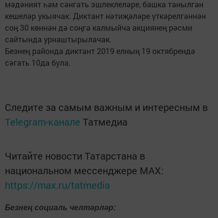
мәдәният һәм сәнгать эшлеклеләре, башка танылган
кешеләр укыячак. Диктант нәтиҗәләре үткәрелгәннән
соң 30 көннән дә соңга калмыйча акциянең рәсми
сайтында урнаштырылачак.
Безнең районда диктант 2019 елның 19 октябрендә
сәгать 10да була.
Следите за самым важным и интересным в
Telegram-канале
Татмедиа
Читайте новости Татарстана в
национальном мессенджере MАХ:
https://max.ru/tatmedia
Безнең социаль челтәрләр: