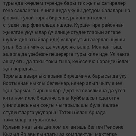
турында күңелем түрендә бары тик җылы хатирәләр
генә сакланган. Училищеда укучы детдом балаларына
форма, тулай торак бирелде, районнан килеп
студентлар флигельдә яшәде. Күрше-тирә районнан
җыелган укучылар (училище студентларын элгәре
шулай дип атыйлар иде) үзләре утын әзерләп, шушы
утын белән мичкә дә үзләре яктылар. Моннан тыш,
ашарга да үзебезгә пешерергә туры килә иде. Ул чакта
ашау ягы да такы-токы гына, күбесенчә бәрәңге белән
җан асрадык...
Тормыш авырлыкларына бирешмичә, барысы да уку
йортыннан ныклы белемнәр, һөнәр алып чыгу өчен
җан-фәрман тырышалар. Дүрт ел сизелмичә дә үтеп
китә һәм илле бишенче елны Куйбышев педагогия
училищесының соңгы чыгарылышы була. калган
студентларга укуларын Тәтеш белән Арчада
тәмамларга туры килә.
Кулына яңа гына диплом алган яшь белгеч Рәисәне
Кызыл Яр авылындагы аз комплектлы мәктәпкә