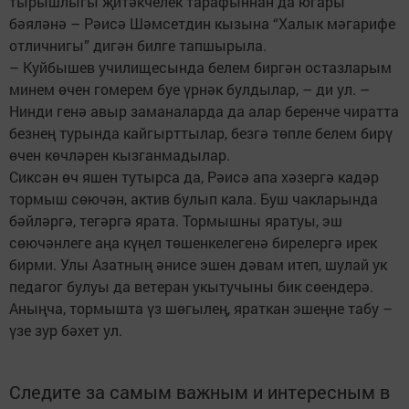
тырышлыгы җитәкчелек тарафыннан да югары
бәяләнә – Рәисә Шәмсетдин кызына “Халык мәгарифе
отличнигы” дигән билге тапшырыла.
– Куйбышев училищесында белем биргән остазларым
минем өчен гомерем буе үрнәк булдылар, – ди ул. –
Нинди генә авыр заманаларда да алар беренче чиратта
безнең турында кайгырттылар, безгә төпле белем бирү
өчен көчләрен кызганмадылар.
Сиксән өч яшен тутырса да, Рәисә апа хәзергә кадәр
тормыш сөючән, актив булып кала. Буш чакларында
бәйләргә, тегәргә ярата. Тормышны яратуы, эш
сөючәнлеге аңа күңел төшенкелегенә бирелергә ирек
бирми. Улы Азатның әнисе эшен дәвам итеп, шулай ук
педагог булуы да ветеран укытучыны бик сөендерә.
Аныңча, тормышта үз шөгылең, яраткан эшеңне табу –
үзе зур бәхет ул.
Следите за самым важным и интересным в