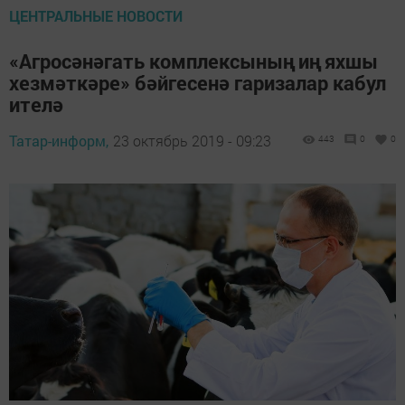
ЦЕНТРАЛЬНЫЕ НОВОСТИ
«Агросәнәгать комплексының иң яхшы
хезмәткәре» бәйгесенә гаризалар кабул
ителә
Татар-информ,
23 октябрь 2019 - 09:23
443
0
0