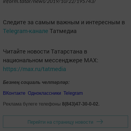
inform.tatar/news/2019/10/22/195743/
Следите за самым важным и интересным в
Telegram-канале
Татмедиа
Читайте новости Татарстана в
национальном мессенджере MАХ:
https://max.ru/tatmedia
Безнең социаль челтәрләр:
ВКонтакте
Одноклассники
Telegram
Реклама бүлеге телефоны
8(843)47-30-0-02.
Перейти на страницу новости