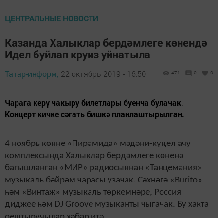
ЦЕНТРАЛЬНЫЕ НОВОСТИ
Казанда Халыклар бердәмлеге көнендә
Идел буйлап круиз уйнатыла
Татар-информ,
22 октябрь 2019 - 16:50
471
0
0
Чарага керү чакыру билетлары буенча булачак.
Концерт кичке сәгать бишкә планлаштырылган.
4 ноябрь көнне «Пирамида» мәдәни-күңел ачу
комплексында Халыклар бердәмлеге көненә
багышланган «МИР» радиосыннан «Танцемания»
музыкаль бәйрәм чарасы узачак. Сәхнәгә «Burito»
һәм «Винтаж» музыкаль төркемнәре, Россия
диджее һәм DJ Groove музыканты чыгачак. Бу хакта
оештыручылар хәбәр итә.