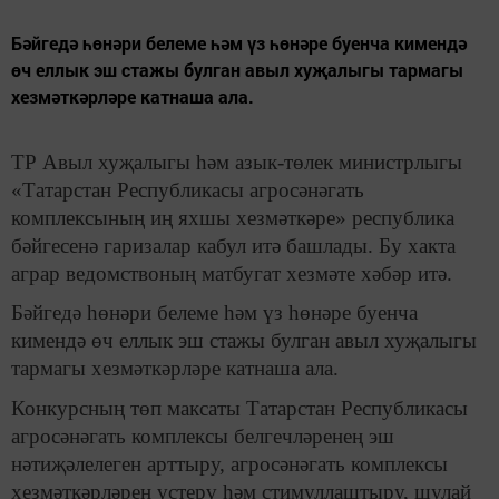
Бәйгедә һөнәри белеме һәм үз һөнәре буенча кимендә
өч еллык эш стажы булган авыл хуҗалыгы тармагы
хезмәткәрләре катнаша ала.
ТР Авыл хуҗалыгы һәм азык-төлек министрлыгы
«Татарстан Республикасы агросәнәгать
комплексының иң яхшы хезмәткәре» республика
бәйгесенә гаризалар кабул итә башлады. Бу хакта
аграр ведомствоның матбугат хезмәте хәбәр итә.
Бәйгедә һөнәри белеме һәм үз һөнәре буенча
кимендә өч еллык эш стажы булган авыл хуҗалыгы
тармагы хезмәткәрләре катнаша ала.
Конкурсның төп максаты Татарстан Республикасы
агросәнәгать комплексы белгечләренең эш
нәтиҗәлелеген арттыру, агросәнәгать комплексы
хезмәткәрләрен үстерү һәм стимуллаштыру, шулай