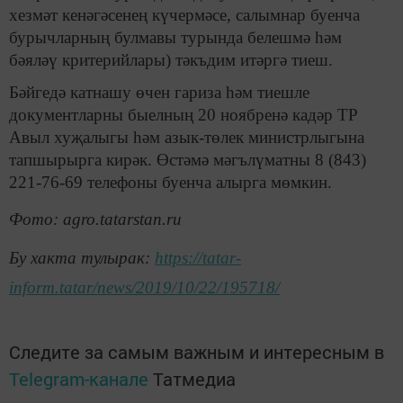
хезмәт кенәгәсенең күчермәсе, салымнар буенча
бурычларның булмавы турында белешмә һәм
бәяләү критерийлары) тәкъдим итәргә тиеш.
Бәйгедә катнашу өчен гариза һәм тиешле
документларны быелның 20 ноябренә кадәр ТР
Авыл хуҗалыгы һәм азык-төлек министрлыгына
тапшырырга кирәк. Өстәмә мәгълүматны 8 (843)
221-76-69 телефоны буенча алырга мөмкин.
Фото: agro.tatarstan.ru
Бу хакта тулырак:
https://tatar-
inform.tatar/news/2019/10/22/195718/
Следите за самым важным и интересным в
Telegram-канале
Татмедиа