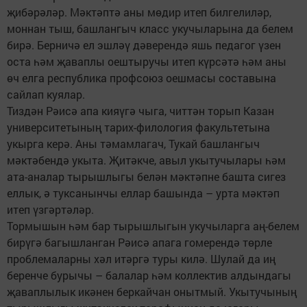
җибәрәләр. Мәктәптә аны мөдир итеп билгелиләр,
моннан тыш, башлангыч класс укучыларына да белем
бирә. Берничә ел эшләү дәверендә яшь педагог үзен
оста һәм җаваплы оештыручы итеп күрсәтә һәм аны
өч елга республика профсоюз оешмасы составына
сайлап куялар.
Тиздән Рәисә апа кияүгә чыга, читтән торып Казан
университетының тарих-филология факультетына
укырга керә. Аны тәмамлагач, Тукай башлангыч
мәктәбендә укыта. Җитәкче, авыл укытучылары һәм
ата-аналар тырышлыгы белән мәктәпне башта сигез
еллык, ә туксанынчы еллар башында – урта мәктәп
итеп үзгәртәләр.
Тормышын һәм бар тырышлыгын укучыларга аң-белем
бирүгә багышланган Рәисә апага гомерендә төрле
проблемаларны хәл итәргә туры килә. Шулай да иң
беренче бурычы – балалар һәм коллектив алдындагы
җаваплылык икәнен беркайчан онытмый. Укытучының