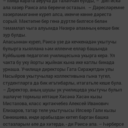
– Миңа карата аеруча да таләпчән булды, – дип искә
ала хәзер Рәисә апа беренче остазын. – Дәресләремне
хәзерләмәгәнне күреп алса, икенче көнне дәрестә
сорый. Мәктәпне бер генә дүртле билгесе белән
тәмамлап чыга алуымда Нәзирә апамның өлеше бик
зур булды.
Апасыннан күреп, Рәисә үзе дә кечкенәдән укытучы
булырга хыяллана һәм илленче еллар башында
Куйбышев педагогия училищесына укырга керә. Ул
чакта бу уку йорты җыйнак кына ике катлы бинада
урнаша. Училище директоры Гата Сираҗетдин улы
Насыйров укытучылар коллективына гына түгел,
студентларга да бик игътибарлы, итагатьле кеше була.
– Директор, аның шушы ук училищеда укытучы булып
эшләүче тормыш иптәше Хәсәнә Хәсән кызы
Мистахова, класс җитәкчебез Алексей Иванович
Елизаров, татар теле укытучысы Илсөяр Гали кызы
Сөнкишева, инде арабыздан китеп барган башка
остазларым әле дә хәтердә, - ди Рәисә апа. – Һәрберсе