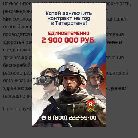
неукоснительно соблюдаются меры предосторожности,
рекомендованные Роспотребнадзором по РТ,
Минсельхозом РФ, Минсельхозпродом РТ. Установлен
особый доступ работников на рабочие места,
проводятся мероприятия по мониторингу состояния
здоровья работников. Все организации обеспечены
средствами индивидуальной защиты и
дезинфицирующими средствами. «Для обеспечения
бесперебойной работы в условиях угрозы
распространения коронавируса прошу руководителей
организаций АПК и районные организации
здравоохранения вести совместную работу в данном
направлении», - сказал Марат Зяббаров.
Пресс-служба Минсельхозпрода РТ