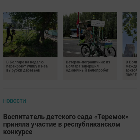
В Болгаре на неделю
Ветеран-пограничник из
В Болга
перекроют улицу из-за
Болгара завершил
междун
вырубки деревьев
одиночный велопробег
археол
памяти 
НОВОСТИ
Воспитатель детского сада «Теремок»
приняла участие в республиканском
конкурсе