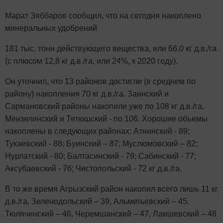
Марат Зяббаров сообщил, что на сегодня накоплено
минеральных удобрений
181 тыс. тонн действующего вещества, или 66,0 кг д.в./га
(с плюсом 12,8 кг д.в./га, или 24%, к 2020 году).
Он уточнил, что 13 районов достигли (в среднем по
району) накопления 70 кг д.в./га. Заинский и
Сармановский районы накопили уже по 108 кг д.в./га,
Мензелинский и Тетюшский - по 106. Хорошие объемы
накоплены в следующих районах: Атнинский - 89;
Тукаевский - 88; Буинский – 87; Муслюмовский – 82;
Нурлатский - 80; Балтасинский - 79; Сабинский - 77;
Аксубаевский - 76; Чистопольский - 72 кг д.в./га.
В то же время Агрызский район накопил всего лишь 11 кг
д.в./га, Зеленодольский – 39, Альметьевский – 45,
Тюлячинский – 46, Черемшанский – 47, Лаишевский – 48