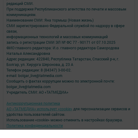
редакций СМИ.
При поддержке Республиканского агентства по печати и массовым
коммуникациям.
Наименование СМИ: Яна тормыш (Новая жизнь)
СМИ зарегистрировано Федеральной службой по надзору в сфере
связи,
информационных технологий и массовых коммуникаций
запись о регистрации СМИ ЭЛ № ФС 77 - 90171 от 07.10.2025
ФИО главного редактора: И.о. главного редактора Самородова
Наталья Александровна
Адрес редакции: 422840, Республика Татарстан, Спасский р-н, г.
Болгар, ул. Хирурга Шеронова, д. 23 А
Телефон редакции: 8 (84347) 3-00-02.
e-mail: bolgar_live@tatmedia.com
Сообщить о фактах коррупции можно по электронной почте:
bolgar_live@tatmedia.com
Учредитель СМИ: АО «ТАТМЕДИА»
Антикоррупционная политика
АО «ТАТМЕДИА» использует «cookie»
для персонализации сервисов и
удобства пользователей сайтом.
Использование «cookie» можно отменить в настройках браузера.
Политика конфиденциальности