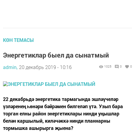
КӨН ТЕМАСЫ
Энергетиклар быел да сынатмый
admin,
20 декабрь 2019 - 10:16
1025
0
0
22 декабрьдә энергетика тармагында эшләүчеләр
үзләренең һөнәри бәйрәмен билгеләп үтә. Узып бара
торган елны район энергетиклары нинди уңышлар
белән каршылый, киләчәккә нинди планнарны
тормышка ашырырга җыена?