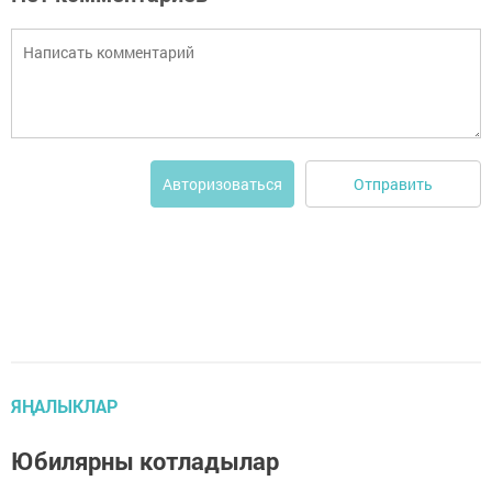
Отправить
Авторизоваться
ЯҢАЛЫКЛАР
Юбилярны котладылар