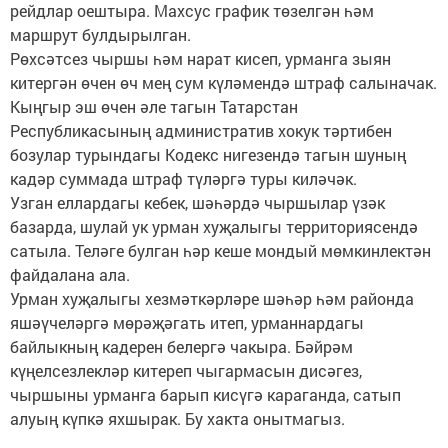
рейдлар оештыра. Махсус график төзелгән һәм
маршрут булдырылган.
Рөхсәтсез чыршы һәм нарат кисеп, урманга зыян
китергән өчен өч мең сум күләмендә штраф салыначак.
Кыңгыр эш өчен әле тагын Татарстан
Республикасының административ хокук тәртибен
бозулар турындагы Кодекс нигезендә тагын шуның
кадәр суммада штраф түләргә туры киләчәк.
Узган еллардагы кебек, шәһәрдә чыршылар үзәк
базарда, шулай ук урман хуҗалыгы территориясендә
сатыла. Теләге булган һәр кеше мондый мөмкинлектән
файдалана ала.
Урман хуҗалыгы хезмәткәрләре шәһәр һәм районда
яшәүчеләргә мөрәҗәгать итеп, урманнардагы
байлыкның кадерен белергә чакыра. Бәйрәм
күңелсезлекләр китереп чыгармасын дисәгез,
чыршыны урманга барып кисүгә караганда, сатып
алуың күпкә яхшырак. Бу хакта онытмагыз.