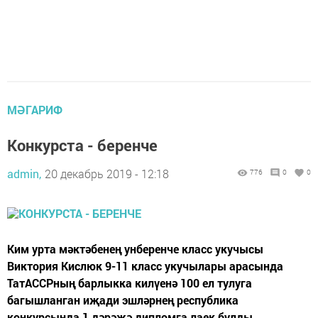
МӘГАРИФ
Конкурста - беренче
admin,
20 декабрь 2019 - 12:18
776
0
0
Ким урта мәктәбенең унберенче класс укучысы
Виктория Кислюк 9-11 класс укучылары арасында
ТатАССРның барлыкка килүенә 100 ел тулуга
багышланган иҗади эшләрнең республика
конкурсында 1 дәрәҗә дипломга лаек булды.