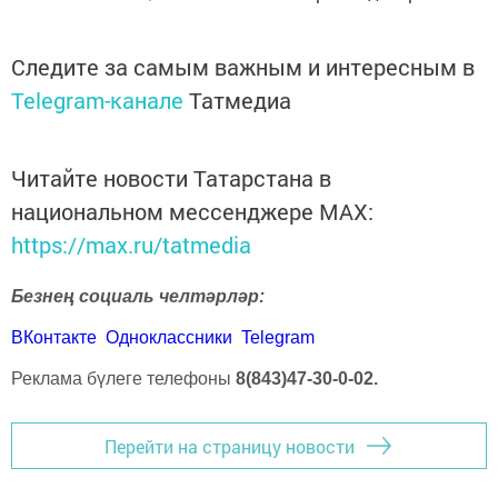
Следите за самым важным и интересным в
Telegram-канале
Татмедиа
Читайте новости Татарстана в
национальном мессенджере MАХ:
https://max.ru/tatmedia
Безнең социаль челтәрләр:
ВКонтакте
Одноклассники
Telegram
Реклама бүлеге телефоны
8(843)47-30-0-02.
Перейти на страницу новости