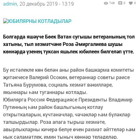
admin,
20 декабрь 2019 - 13:19
746
0
0
Болгарда яшәүче Бөек Ватан сугышы ветеранының тол
хатыны, тыл хезмәтчәне Роза Әмиргалиева шушы
көннәрдә үзенең туксан яшьлек юбилеен билгеләп үтте.
Бу истәлекле көн белән аны район башкарма комитеты
җитәкчесе Валерий Осокин, ветераннар советы рәисе
Татьяна Бурумова, социаль хезмәт вәкилләре,
якыннары һәм туганнары котлады.
Юбилярга Россия Федерациясе Президенты Владимир
Путинның һәм район башлыгының котлау
открыткаларын, күчтәнәчләр, чәчәкләр һәм бүләкләр
тапшырдылар. Роза апага тырыш хезмәте,
авырлыкларны кичерә белүе өчен рәхмәт әйттеләр һәм
нык сәламәтлек, имин тыныч көннәр теләделәр.