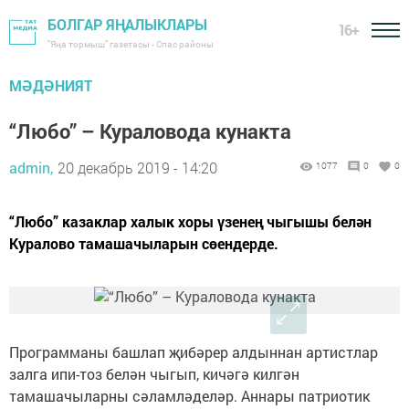
БОЛГАР ЯҢАЛЫКЛАРЫ
16+
"Яңа тормыш" газетасы - Спас районы
МӘДӘНИЯТ
“Любо” – Кураловода кунакта
admin,
20 декабрь 2019 - 14:20
1077
0
0
“Любо” казаклар халык хоры үзенең чыгышы белән
Куралово тамашачыларын сөендерде.
Программаны башлап җибәрер алдыннан артистлар
залга ипи-тоз белән чыгып, кичәгә килгән
тамашачыларны сәламләделәр. Аннары патриотик