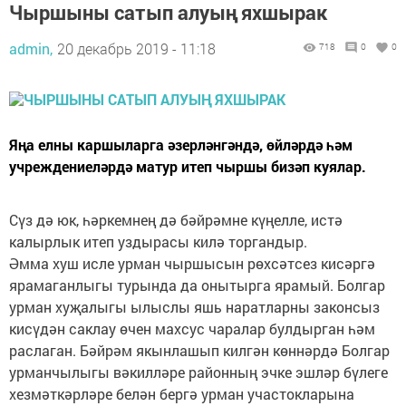
Чыршыны сатып алуың яхшырак
admin,
20 декабрь 2019 - 11:18
718
0
0
Яңа елны каршыларга әзерләнгәндә, өйләрдә һәм
учреждениеләрдә матур итеп чыршы бизәп куялар.
Сүз дә юк, һәркемнең дә бәйрәмне күңелле, истә
калырлык итеп уздырасы килә торгандыр.
Әмма хуш исле урман чыршысын рөхсәтсез кисәргә
ярамаганлыгы турында да онытырга ярамый. Болгар
урман хуҗалыгы ылыслы яшь наратларны законсыз
кисүдән саклау өчен махсус чаралар булдырган һәм
раслаган. Бәйрәм якынлашып килгән көннәрдә Болгар
урманчылыгы вәкилләре районның эчке эшләр бүлеге
хезмәткәрләре белән бергә урман участокларына