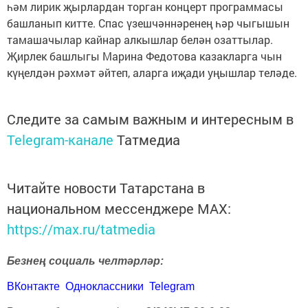
һәм лирик җырлардан торган концерт программасы
башланып китте. Спас үзешчәннәренең һәр чыгышын
тамашачылар кайнар алкышлар белән озаттылар.
Җирлек башлыгы Марина Федотова казакларга чын
күңелдән рәхмәт әйтеп, аларга иҗади уңышлар теләде.
Следите за самым важным и интересным в
Telegram-канале
Татмедиа
Читайте новости Татарстана в
национальном мессенджере MАХ:
https://max.ru/tatmedia
Безнең социаль челтәрләр:
ВКонтакте
Одноклассники
Telegram