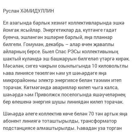
Руслан ХӘМИДУЛЛИН
Ел азагында барлык хезмәт коллективларында эшкә
йомгак ясыйлар. Энергетиклар да, күптәнге гадәт
буенча, эшләнгән эшләрне барлый, яңа планнар
билгели. Гомумән, декабрь – алар өчен җаваплы
айларның берсе. Быел Спас РЭСы коллективының
шактый күләмдә эш башкаруын билгеләп үтәргә кирәк.
Мәсәлән, сигез чакрым озынлыгында 10 киловольтлы
һава линиясе төзелгән һәм ул шәһәрдәге яңа
микрорайонны электр энергиясе белән тәэмин итеп
торачак. Көтмәгәндә аварияләр килеп чыга калса,
шәһәрдә һәм Приволжск поселогында яшәүчеләрнең
бер өлешенә энергия шушы линиядән килеп торачак.
Шәһәрдә әлеге коллектив көче белән 70 тән артык яңа
абонент линиягә тоташтырылды, трансформатор
подстанциясе алмаштырылды. Һавадан уза торган