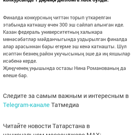
Финалда конкурсның читтән торып үткәрелгән
этабында катнашу өчен 300 эш сайлап алынган иде.
Казан федераль университетның халыкара
мөнәсәбәтләр мәйданчыгында уздырылган финалда
алар арасыннан бары егерме эш кенә катнашты. Шул
исәптән безнең район укучысының эше дә иң яхшылар
исәбенә керде.
Җиңүченең уңышында остазы Нина Романованың да
өлеше бар.
Следите за самым важным и интересным в
Telegram-канале
Татмедиа
Читайте новости Татарстана в
национальном мессенджере MАХ: