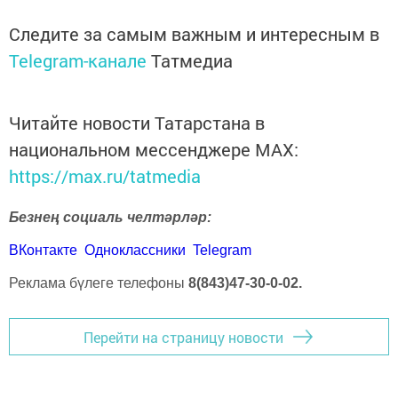
Следите за самым важным и интересным в
Telegram-канале
Татмедиа
Читайте новости Татарстана в
национальном мессенджере MАХ:
https://max.ru/tatmedia
Безнең социаль челтәрләр:
ВКонтакте
Одноклассники
Telegram
Реклама бүлеге телефоны
8(843)47-30-0-02.
Перейти на страницу новости