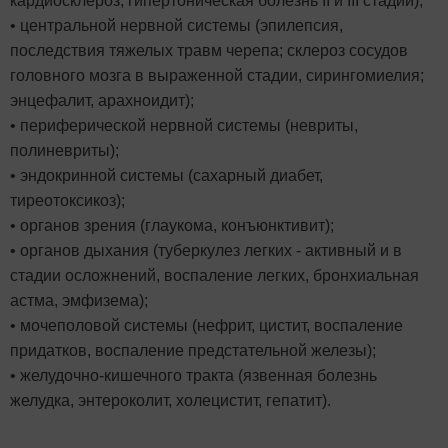
кардиосклероз, гипертоническая болезнь II и III стадий);
• центральной нервной системы (эпилепсия,
последствия тяжелых травм черепа; склероз сосудов
головного мозга в выраженной стадии, сирингомиелия;
энцефалит, арахноидит);
• периферической нервной системы (невриты,
полиневриты);
• эндокринной системы (сахарный диабет,
тиреотоксикоз);
• органов зрения (глаукома, конъюнктивит);
• органов дыхания (туберкулез легких - активный и в
стадии осложнений, воспаление легких, бронхиальная
астма, эмфизема);
• мочеполовой системы (нефрит, цистит, воспаление
придатков, воспаление предстательной железы);
• желудочно-кишечного тракта (язвенная болезнь
желудка, энтероколит, холецистит, гепатит).