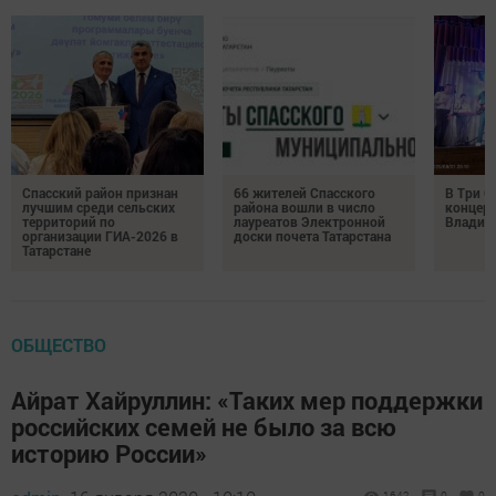
Спасский район признан
66 жителей Спасского
В Три О
лучшим среди сельских
района вошли в число
концерт
территорий по
лауреатов Электронной
Владим
организации ГИА-2026 в
доски почета Татарстана
Татарстане
ОБЩЕСТВО
Айрат Хайруллин: «Таких мер поддержки
российских семей не было за всю
историю России»
1642
0
0