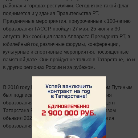
районах и городах республики. Сегодня же такой флаг
поднимется и у здания Правительства РТ.
Праздничные мероприятия, приуроченные к 100-летию
образования ТАССР, пройдут 27 мая, 25 июня и 30
августа. Как сообщил глава Аппарата Президента РТ, в
юбилейный год различные форумы, конференции,
культурные и спортивные мероприятия, посвященные
памятной дате. Они пройдут не только в Татарстане, но и
в других регионах России и за рубежом.
В 2018 году Президентом России Владимиром Путиным
был подписан указ «О праздновании 100-летия
образования Республики Татарстан». Президент
Татарстана Рустам Миннихановом своим Указом
объявил 2020 год в республике Годом 100-летия
образования Татарской АССР.