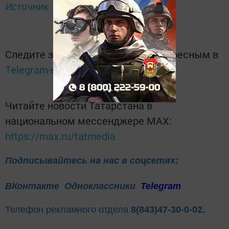
Источник
Следите за самым важным и интересным в
Telegram-канале
Татмедиа
Читайте новости Татарстана в
национальном мессенджере MАХ:
https://max.ru/tatmedia
Подписывайтесь на нас в соцсетях:
ВКонтакте
Одноклассники
Telegram
Телефон рекламного отдела
8(843)47-30-0-02.