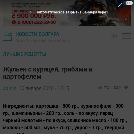
3
Автоматическое закрытие баннера через
НОВОСТИ БОЛГАРА
16+
Газета "Новая жизнь" - Спасский район
ЛУЧШИЕ РЕЦЕПТЫ
Жульен с курицей, грибами и
картофелем
admin,
16 января 2020 - 15:15
4721
0
1
Ингредиенты: картошка - 800 гр., куриное филе - 300
гр., шампиньоны - 200 гр., соль - по вкусу, перец
черный молотый - по вкусу, сливочное масло - 100 гр.,
молоко - 500 мл., мука - 75 гр., укроп - 1 гр., твёрдый