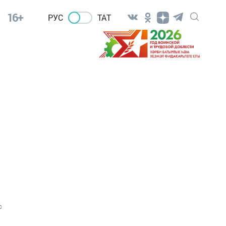
16+
РУС
ТАТ
0