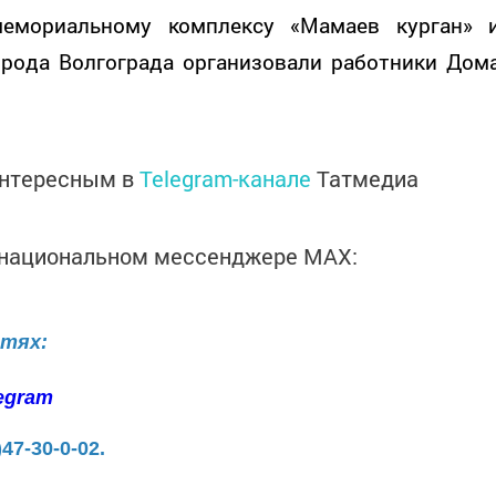
емориальному комплексу «Мамаев курган» 
рода Волгограда организовали работники Дом
интересным в
Telegram-канале
Татмедиа
в национальном мессенджере MАХ:
етях:
egram
)47-30-0-02.