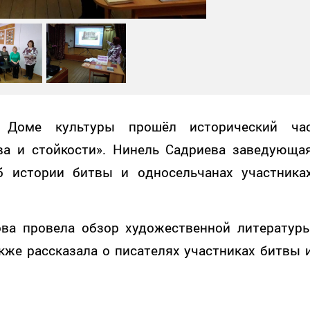
м Доме культуры прошёл исторический ча
ва и стойкости». Нинель Садриева заведующа
б истории битвы и односельчанах участника
ова провела обзор художественной литератур
акже рассказала о писателях участниках битвы 