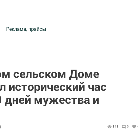
Реклама, прайсы
ом сельском Доме
л исторический час
0 дней мужества и
0
818
0