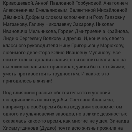
Кривошеевой, Анной Павловной Горбуновой, Анатолием
Алексеевичем Емельяновым, Валентиной Михайловной
Дёминой. Добрым словом вспомнили и Розу Гаязовну
Магзанову, Галину Николаевну Захарову, Николая
Ивановича Мельникова, Гордея Дмитриевича Крайнова,
Лидию Сергеевну Волкову и других. И, конечно, своего
классного руководителя Нину Григорьевну Марюхову,
любимого директора Юлию Ивановну Мулинову. Все
они не только давали знания, но и воспитывали нас на
высоких моральных принципах, учили быть стойкими,
уметь противостоять трудностям. И как же это
пригодилось в жизни!
Под влиянием разных обстоятельств и условий
складывались наши судьбы. Светлана Ананьева,
например, в своё время была ведущим экономистом
одного из ульяновских заводов, но в лихие девяностые
оказалась какое-то время, как многие, не у дел. Зинаида
Хисамутдинова (Дудко) почти всю жизнь прожила на