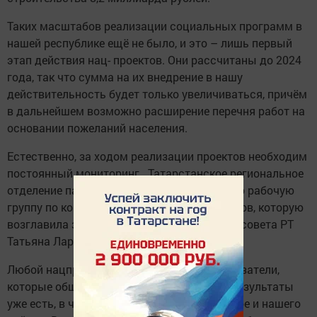
Таких масштабов реализации социальных программ в
нашей республике ещё не было, и это – лишь первый
этап действия нац- проектов. Они рассчитаны до 2024
года, так что сумма на их внедрение в нашу
действительность будет только увеличиваться, причём
в дальнейшем возможно расширение перечня работ на
основании пожеланий населения.
Естественно, за ходом реализации проектов необходим
постоянный мониторинг. Татарстанское региональное
отделение партии «Единая Россия» создало рабочую
группу по контролю за исполнением проектов, которую
возглавила заместитель Председателя Госсовета РТ
Татьяна Ларионова.
Любой нацпроект – это определённые показатели,
которые общество должно достигнуть. А результаты
уже есть, в чём можно убедиться на примере и нашего