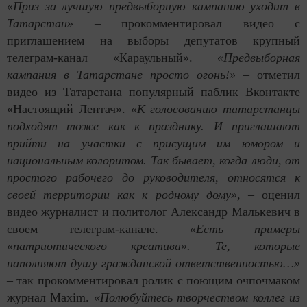
«Приз за лучшую предвыборную кампанию уходит в
Татарстан»
– прокомментировал видео с
приглашением на выборы депутатов крупный
телеграм-канал «Караульный».
«Предвыборная
кампания в Татарстане просто огонь!»
– отметил
видео из Татарстана популярный паблик Вконтакте
«Настоящий Лентач».
«К голосованию татарстанцы
подходят тоже как к празднику. И приглашают
прийти на участки с присущим им юмором и
национальным колоритом. Так бывает, когда люди, от
простого рабочего до руководителя, относятся к
своей территории как к родному дому»,
– оценил
видео журналист и политолог Александр Малькевич в
своем телеграм-канале.
«Есть примеры
«патриотического креатива». Те, которые
наполняют душу гражданской ответственностью…»
– так прокомментировал ролик с поющим очпочмаком
журнал
Maxim
.
«Полюбуйтесь творчеством коллег из