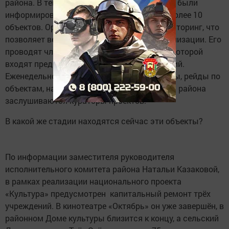
района. В текущем году, о чём читатели уже были
информированы, в нацпроекты включено более 10
объектов. Организован еженедельный мониторинг, что
позволяет вести контроль за ходом их реализации. Его
проводят члены рабочей группы, в состав которой
входят представители депутатских комиссий.
Еженедельно созываются заседания группы, рейды по
объектам, на совещаниях с участием главы района
заслушиваются кураторы проектов.
В какой же стадии находятся сейчас эти объекты?
По информации заместителя руководителя
исполнительного комитета района Натальи Казаковой,
в рамках реализации национального проекта
«Культура» предусмотрен капитальный ремонт трёх
учреждений. В кинотеатре «Октябрь» он уже завершён, в
районном Доме культуры близится к концу, а сельский