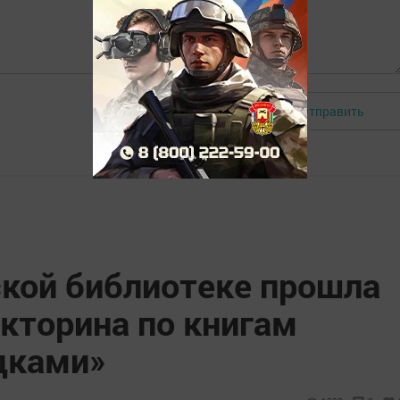
Отправить
Авторизоваться
кой библиотеке прошла
кторина по книгам
адками»