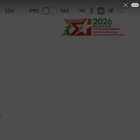
16+
РУС
ТАТ
0