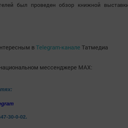
телей был проведен обзор книжной выставк
интересным в
Telegram-канале
Татмедиа
в национальном мессенджере MАХ:
етях:
egram
)47-30-0-02.