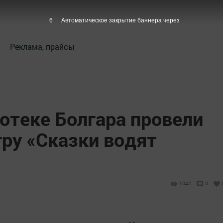
5
Автоматическое закрытие баннера через
Реклама, прайсы
отеке Болгара провели
ру «Сказки водят
1042
0