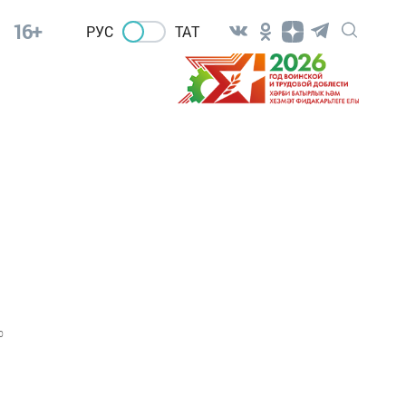
16+
РУС
ТАТ
0