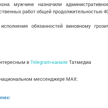
кона мужчине назначили административно
ственных работ общей продолжительностью 4
исполнения обязанностей виновному грози
интересным в
Telegram-канале
Татмедиа
в национальном мессенджере MАХ:
етях: