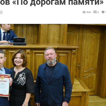
тов «По дорогам памяти»
20
549
0