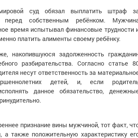
мировой суд обязал выплатить штраф з
в перед собственным ребёнком. Мужчин
ьное время испытывал финансовые трудности 
енно платить алименты своему ребёнку.
же, накопившуюся задолженность граждани
бного разбирательства. Согласно статье 8
дителя несут ответственность за материально
ершеннолетних детей, и, если родител
исполнять данное обязательство, денежны
ринудительно.
реннее признание вины мужчиной, тот факт, чт
, а также положительную характеристику ег