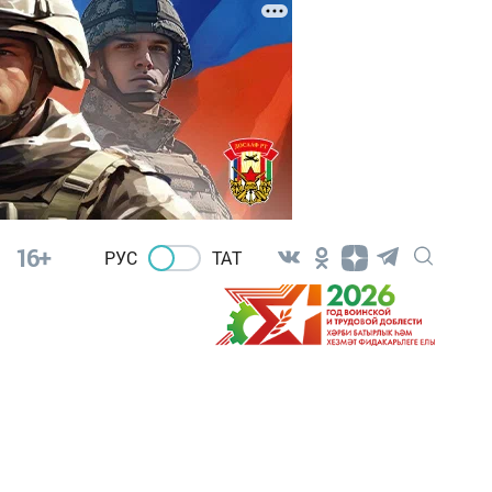
16+
РУС
ТАТ