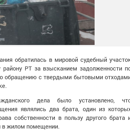
ния обратилась в мировой судебный участо
 району РТ за взысканием задолженности п
 по обращению с твердыми бытовыми отходам
ке.
жданского дела было установлено, чт
щения являлись два брата, один из которы
рава собственности в пользу другого брата 
л в жилом помещении.