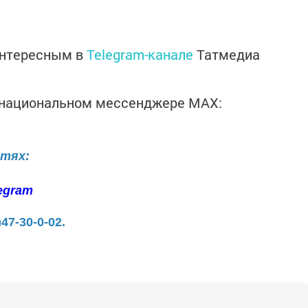
интересным в
Telegram-канале
Татмедиа
в национальном мессенджере MАХ:
етях:
egram
)47-30-0-02.