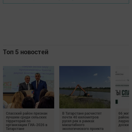
Топ 5 новостей
Спасский район признан
В Татарстане расчистят
66 жите
лучшим среди сельских
почти 40 километров
района 
территорий по
русел рек в рамках
лауреат
организации ГИА-2026 в
масштабного
доски п
Татарстане
экологического проекта