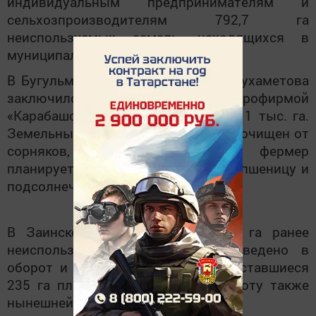
индивидуальным предпринимателям и
сельхозпроизводителям 792,7 га
неиспользуемых земель, находящихся в
муниципальной собственности.
В Бугульминском районе КФХ Ишмухаметова
заключило договор с агрофирмой
«Карабашская» на общую площадь 1 тыс. га.
Земельный массив был полностью очищен от
сорняков, и нынешней весной фермер
планирует посеять на нем яровую пшеницу и
подсолнечник.
В Заинском районе из 2,3 тыс. га ранее
неиспользуемых земель было введено в
оборот и обработано 2 тыс. га. Оставшиеся
235 га планируется вернуть в работу также
нынешней весной.