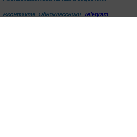
ВКонтакте
Одноклассники
Telegram
Телефон рекламного отдела
8(843)47-30-0-02.
Перейти на страницу новости