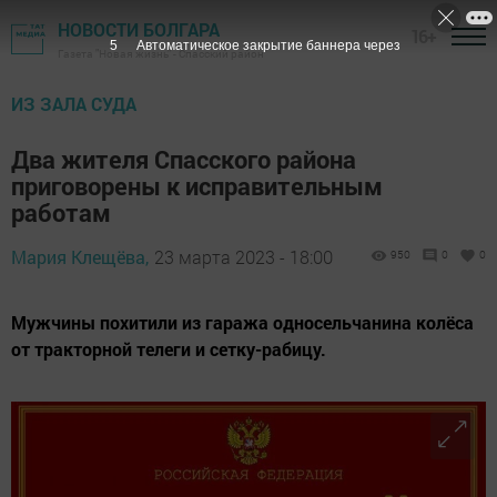
НОВОСТИ БОЛГАРА
16+
3
Автоматическое закрытие баннера через
Газета "Новая жизнь" - Спасский район
ИЗ ЗАЛА СУДА
Два жителя Спасского района
приговорены к исправительным
работам
Мария Клещёва,
23 марта 2023 - 18:00
950
0
0
Мужчины похитили из гаража односельчанина колёса
от тракторной телеги и сетку-рабицу.