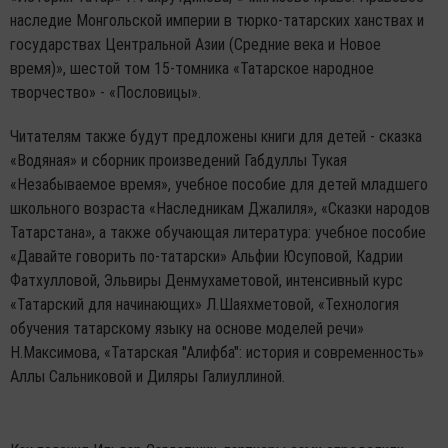
наследие Монгольской империи в тюрко-татарских ханствах и
государствах Центральной Азии (Средние века и Новое
время)», шестой том 15-томника «Татарское народное
творчество» - «Пословицы».
Читателям также будут предложены книги для детей - сказка
«Водяная» и сборник произведений Габдуллы Тукая
«Незабываемое время», учебное пособие для детей младшего
школьного возраста «Наследникам Джалиля», «Сказки народов
Татарстана», а также обучающая литература: учебное пособие
«Давайте говорить по-татарски» Альфии Юсуповой, Кадрии
Фатхулловой, Эльвиры Денмухаметовой, интенсивный курс
«Татарский для начинающих» Л.Шаяхметовой, «Технология
обучения татарскому языку на основе моделей речи»
Н.Максимова, «Татарская "Алифба": история и современность»
Аллы Сальниковой и Диляры Галиуллиной.