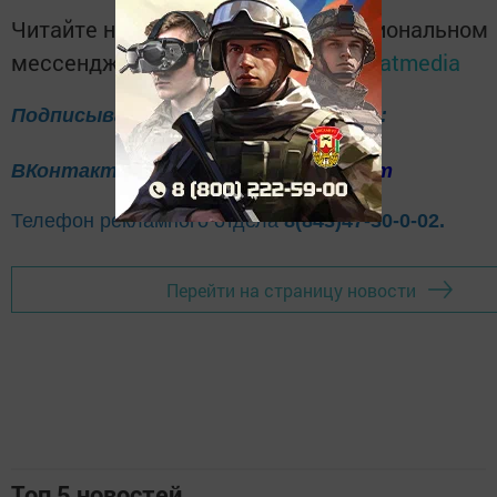
Читайте новости Татарстана в национальном
мессенджере MАХ:
https://max.ru/tatmedia
Подписывайтесь на нас в соцсетях:
ВКонтакте
Одноклассники
Telegram
Телефон рекламного отдела
8(843)47-30-0-02.
Перейти на страницу новости
Топ 5 новостей