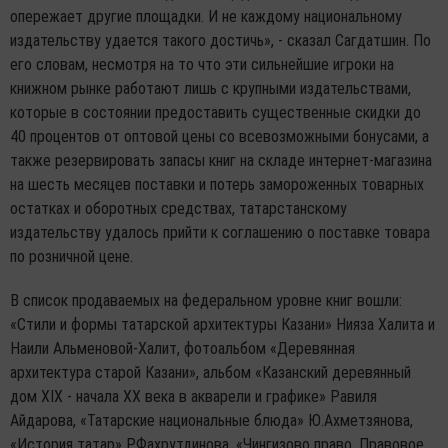
опережает другие площадки. И не каждому национальному
издательству удается такого достичь», - сказал Сагдатшин. По
его словам, несмотря на то что эти сильнейшие игроки на
книжном рынке работают лишь с крупными издательствами,
которые в состоянии предоставить существенные скидки до
40 процентов от оптовой цены со всевозможными бонусами, а
также резервировать запасы книг на складе интернет-магазина
на шесть месяцев поставки и потерь замороженных товарных
остатках и оборотных средствах, татарстанскому
издательству удалось прийти к соглашению о поставке товара
по розничной цене.
В список продаваемых на федеральном уровне книг вошли:
«Стили и формы татарской архитектуры Казани» Нияза Халита и
Наили Альменовой-Халит, фотоальбом «Деревянная
архитектура старой Казани», альбом «Казанский деревянный
дом XIX - начала XX века в акварели и графике» Равиля
Айдарова, «Татарские национальные блюда» Ю.Ахметзянова,
«История татар» Р.Фахрутдинова, «Чингизово право. Правовое