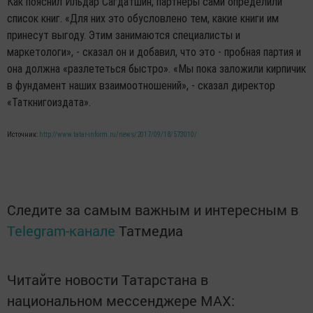
Как пояснил Ильдар Сагдатшин, партнеры сами определили
список книг. «Для них это обусловлено тем, какие книги им
принесут выгоду. Этим занимаются специалисты и
маркетологи», - сказал он и добавил, что это - пробная партия и
она должна «разлететься быстро». «Мы пока заложили кирпичик
в фундамент наших взаимоотношений», - сказал директор
«Таткнигоиздата».
Источник:
http://www.tatar-inform.ru/news/2017/09/18/573010/
Следите за самым важным и интересным в
Telegram-канале
Татмедиа
Читайте новости Татарстана в
национальном мессенджере MАХ: