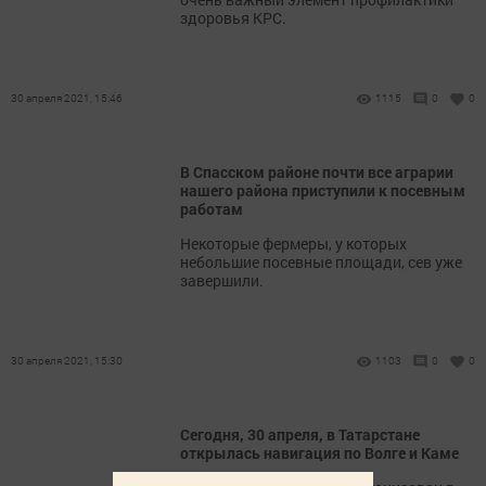
здоровья КРС.
30 апреля 2021, 15:46
1115
0
0
В Спасском районе почти все аграрии
нашего района приступили к посевным
работам
Некоторые фермеры, у которых
небольшие посевные площади, сев уже
завершили.
30 апреля 2021, 15:30
1103
0
0
Сегодня, 30 апреля, в Татарстане
открылась навигация по Волге и Каме