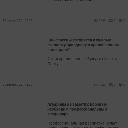
30 апреля 2021, 16:17
1166
0
0
Как спассцы готовятся к самому
главному празднику в православном
календаре?
2 мая православные будут отмечать
Пасху.
30 апреля 2021, 16:00
1129
0
0
Аграриям на заметку: коровам
необходим профессиональный
«педикюр»
Профессиональная расчистка копыт -
очень важный элемент профилактики