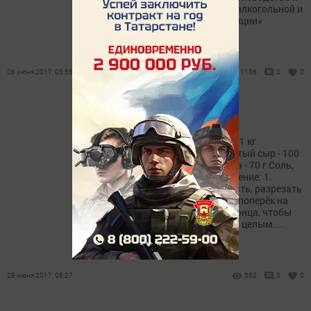
оборот этилового спирта, алкогольной и
спиртосодержащей продукции»
28 июня 2017, 05:56
1106
0
0
Картофельные ракушки
Ингредиенты: Картофель - 1 кг
Сливочное масло - 50 г Тёртый сыр - 100
г Помидор - 1-2 шт. Ветчина - 70 г Соль,
перец - по вкусу Приготовление: 1.
Картофель очистить, помыть, разрезать
пополам, затем разрезать поперёк на
тонкие ломтики, но не до конца, чтобы
картофель внешне казался целым....
28 июня 2017, 05:27
552
0
0