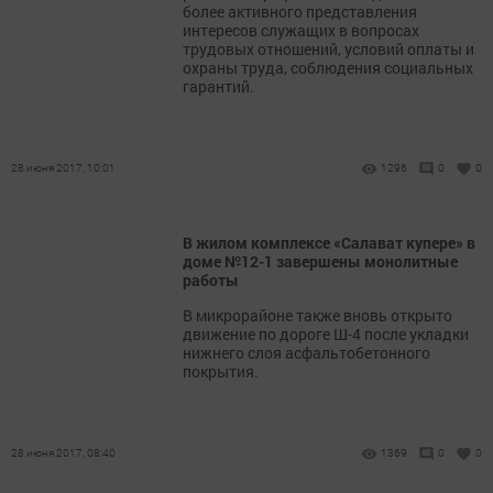
более активного представления
интересов служащих в вопросах
трудовых отношений, условий оплаты и
охраны труда, соблюдения социальных
гарантий.
28 июня 2017, 10:01
1296
0
0
В жилом комплексе «Салават купере» в
доме №12-1 завершены монолитные
работы
В микрорайоне также вновь открыто
движение по дороге Ш-4 после укладки
нижнего слоя асфальтобетонного
покрытия.
28 июня 2017, 08:40
1369
0
0