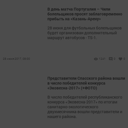
В день матча Португалия – Чили
болельщиков просят заблаговременно
прибыть на «Казань-Арену»
28 июня для футбольных болельщиков
будет организован дополнительный
маршрут автобусов - TS-1.
28 июня 2017, 08:00
1241
0
0
Представители Спасского района вошли
в число победителей конкурса
«Эковесна-2017» (+ФОТО)
В число победителей республиканского
конкурса «Эковесна-2017» по итогам
санитарно-экологического
двухмесячника вошли представители и
нашего района.