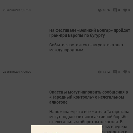
28 июня 2017, 07:20
1376
0
0
На фестивале «Великий Болгар» пройдет
Гран-при Европы по бугурту
Событие состоится в августе и станет
международным.
28 июня 2017, 06:20
1412
0
0
Спассцы могут направить сообщения в
«Народный контроль» о нелегальном
алкоголе
Напоминаем, что все жители Татарстана
могут подключиться к активной борьбе
с нелегальным оборотом алкоголя. В
системе «Народный контроль» введена
категория «Незаконное производство и