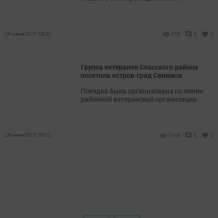
28 июня 2017, 05:22
473
0
0
Группа ветеранов Спасского района
посетила остров-град Свияжск
Поездка была организована по линии
районной ветеранской организации.
28 июня 2017, 05:10
1143
0
0