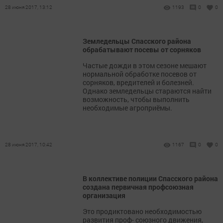
28 июня 2017, 13:12
1193
0
0
Земледельцы Спасского района
обрабатывают посевы от сорняков
Частые дожди в этом сезоне мешают
нормальной обработке посевов от
сорняков, вредителей и болезней.
Однако земледельцы стараются найти
возможность, чтобы выполнить
необходимые агроприёмы.
28 июня 2017, 10:42
1167
0
0
В коллективе полиции Спасского района
создана первичная профсоюзная
организация
Это продиктовано необходимостью
развития проф- союзного движения,