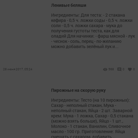
Ленивые беляши
Ингредиенты: Для теста: - 2 стакана
кефира - 0,5 ч. ложки соды - 0,5 ч. ложки
соли - 0,5 ч. ложки сахара - мука до
получения густоты теста, как для
оладий Для начинки: - фарш мясной - лук
- чеснок - соль, перец - по-желанию
можно добавить зелёный лук и...
28 июня 2017, 05:24
568
0
0
Пирожные на скорую руку
Ингредиенты: Тесто (на 10 пирожных):
Сахар - неполный стакан, Мука -
неполный стакан, Яйца - 2 шт. Заварной
крем: Мука - 1 ложка, Сахар - 0,5 стакана
(можно взять больше), Яйцо - 1 шт.,
Молоко - 1 стакан, Ванилин, Сливочное
масло - 100 гр. Приготовление: Яйца
смешать с сахаром, добавить...