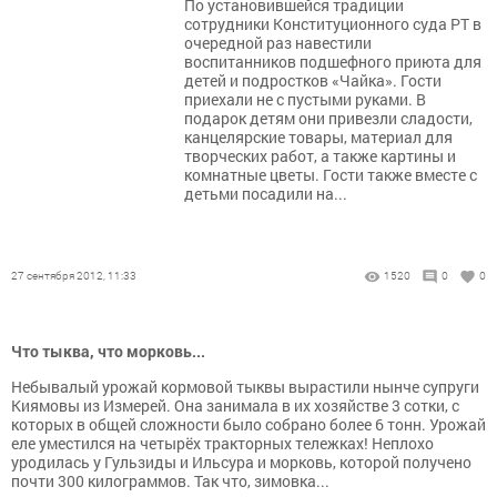
По установившейся традиции
сотрудники Конституционного суда РТ в
очередной раз навестили
воспитанников подшефного приюта для
детей и подростков «Чайка». Гости
приехали не с пустыми руками. В
подарок детям они привезли сладости,
канцелярские товары, материал для
творческих работ, а также картины и
комнатные цветы. Гости также вместе с
детьми посадили на...
27 сентября 2012, 11:33
1520
0
0
Что тыква, что морковь...
Небывалый урожай кормовой тыквы вырастили нынче супруги
Киямовы из Измерей. Она занимала в их хозяйстве 3 сотки, с
которых в общей сложности было собрано более 6 тонн. Урожай
еле уместился на четырёх тракторных тележках! Неплохо
уродилась у Гульзиды и Ильсура и морковь, которой получено
почти 300 килограммов. Так что, зимовка...