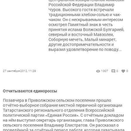
Российской Федерации Владимир
Чуров. Высокого гостя встречали
традиционными хлебом-солью и чак-
чаком. Он с нескрываемым интересом
осмотрел Памятный знак в честь
принятия ислама Волжской Булгарией,
северный и восточный Мавзолеи,
Соборную мечеть, Малый минарет,
другие достопримечательности и
выразил удовлетворение по поводу...
27 сентября 2012, 11:29
1307
0
0
Отчитываются единороссы
Позавчера в Приволжском сельском поселении прошло
отчётно-выборное собрание местной первичной организации
Татарстанского регионального отделения Всероссийской
политической партии «Единая Россия». С отчётным докладом
на нём выступил секретарь организации, глава Приволжского
сельского поселения Владимир Елистратов. Он рассказал о
проведённой за отчётный период работе, которая охватывала