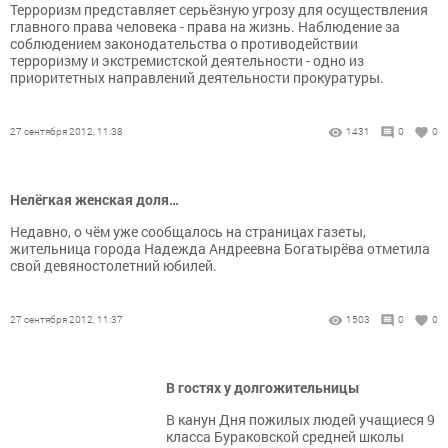
Терроризм представляет серьёзную угрозу для осуществления
главного права человека - права на жизнь. Наблюдение за
соблюдением законодательства о противодействии
терроризму и экстремистской деятельности - одно из
приоритетных направлений деятельности прокуратуры.
27 сентября 2012, 11:38
1431
0
0
Нелёгкая женская доля…
Недавно, о чём уже сообщалось на страницах газеты,
жительница города Надежда Андреевна Богатырёва отметила
свой девяностолетний юбилей.
27 сентября 2012, 11:37
1503
0
0
В гостях у долгожительницы
В канун Дня пожилых людей учащиеся 9
класса Бураковской средней школы