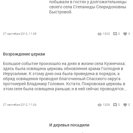
побывали в гостях у долгожительницы
своего села Степаниды Спиридоновны
Быстровой.
27 сентября 2012, 11:35
1523
0
0
Возрождение церкви
Большое событие произошло на днях в жизни села Кузнечиха:
здесь была освящена церковь обновления храма Господня в
Иерусалиме. К этому дню она была приведена в порядок, а
обряд освящения проводил благочинный Спасского округа
протоиерей Владимир Головин. Кстати, Покровская церковь в
этом селе была освящена раньше, и в ней сейчас проводятся...
27 сентября 2012, 11:34
1329
0
0
И деревья посадили