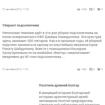
27 сентября 2012, 11:32
1220
0
0
Убирают подсолнечник
Неплохими темпами идёт в эти дни уборка подсолнечника на
полях искерязапского КФХ Дамира Хамидуллина. Эта культура
здесь занимает 300 гектаров. Как и в прошлые годы, её уборкой
поручено заниматься одному из опытнейших механизаторов
Ринату Шайдуллину. Вместе с помощником Ильнуром
Хуснутдиновым он на комбайне «Вектор» намолачивает
ежедневно до 40 тонн подсолнечника....
27 сентября 2012, 11:31
1302
0
0
Посетили древний Болгар
В минувший вторник Болгарский
историко-архитектурный музей-
заповедник посетил председатель
Центральной избирательной комиссии