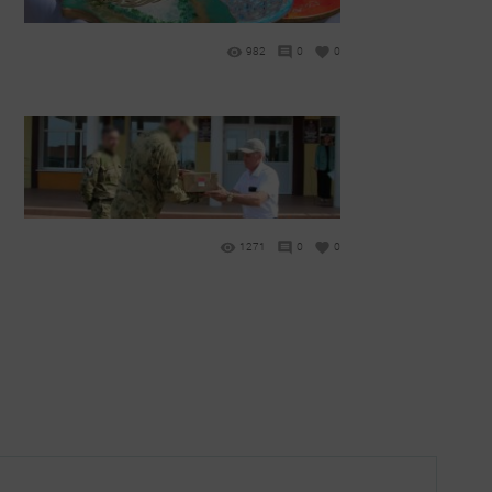
982
0
0
1271
0
0