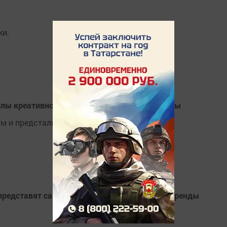
ки.
олы креативно отметили последний день учёбы
 и предстали в стенах школы в образе 90-х.
 представят самые успешные татарстанские бренды