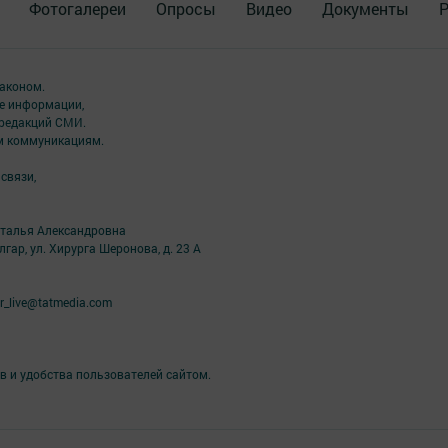
Фотогалереи
Опросы
Видео
Документы
Р
аконом.
ме информации,
 редакций СМИ.
ым коммуникациям.
связи,
аталья Александровна
лгар, ул. Хирурга Шеронова, д. 23 А
r_live@tatmedia.com
в и удобства пользователей сайтом.