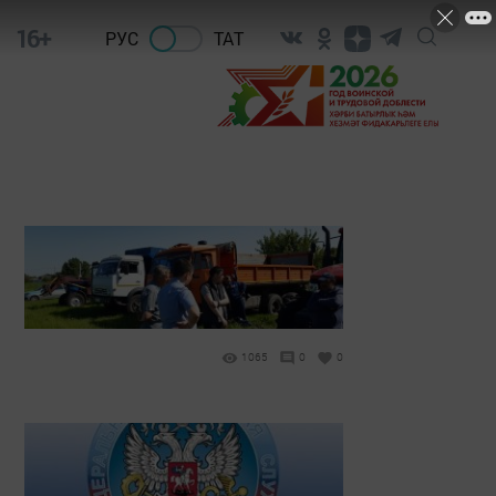
16+
РУС
ТАТ
1065
0
0