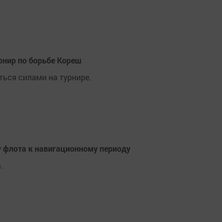
нир по борьбе Кореш
ться силами на турнире.
у флота к навигационному периоду
.