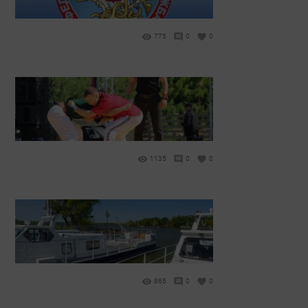
775
0
0
1135
0
0
865
0
0