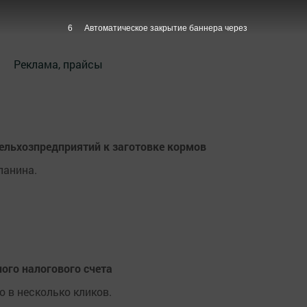
6
Автоматическое закрытие баннера через
Реклама, прайсы
сельхозпредприятий к заготовке кормов
ланина.
ого налогового счета
 в несколько кликов.