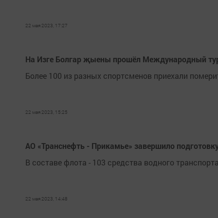
22 мая 2023, 17:27
На Изге Болгар җыены прошёл Международный тур
Более 100 из разных спортсменов приехали помери
22 мая 2023, 15:25
АО «Транснефть - Прикамье» завершило подготовк
В составе флота - 103 средства водного транспорта
22 мая 2023, 14:48