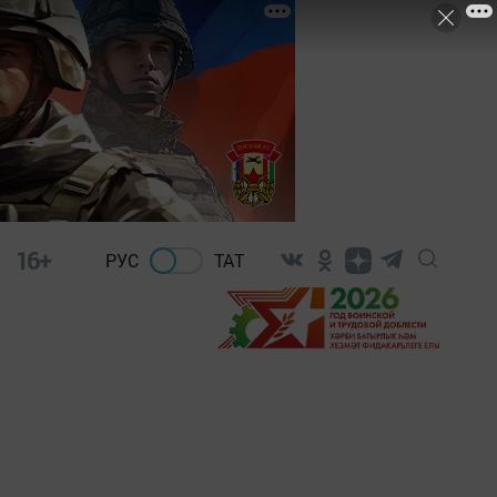
16+
РУС
ТАТ