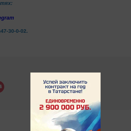
етях:
egram
)47-30-0-02.