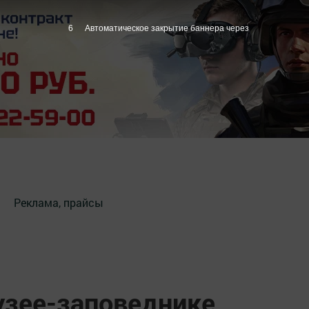
5
Автоматическое закрытие баннера через
Реклама, прайсы
узее-заповеднике