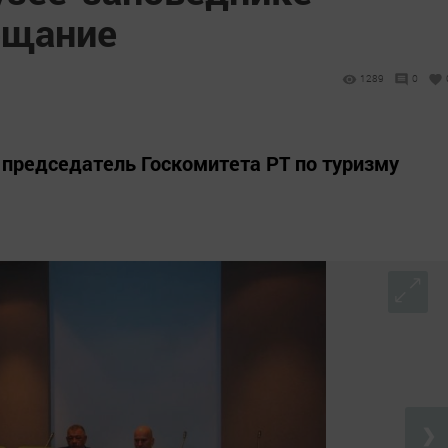
ещание
1289
0
 председатель Госкомитета РТ по туризму
❯