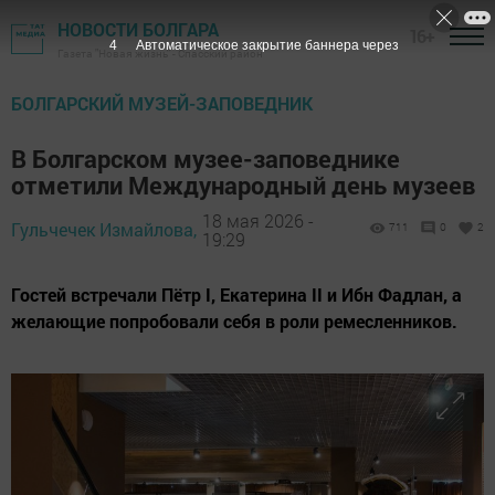
НОВОСТИ БОЛГАРА
16+
2
Автоматическое закрытие баннера через
Газета "Новая жизнь" - Спасский район
БОЛГАРСКИЙ МУЗЕЙ-ЗАПОВЕДНИК
В Болгарском музее-заповеднике
отметили Международный день музеев
18 мая 2026 -
Гульчечек Измайлова,
711
0
2
19:29
Гостей встречали Пётр I, Екатерина II и Ибн Фадлан, а
желающие попробовали себя в роли ремесленников.