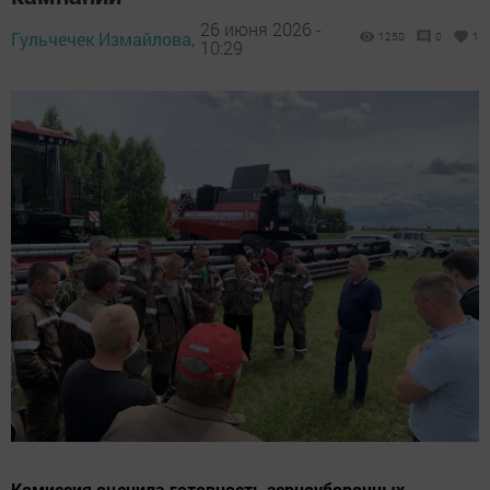
26 июня 2026 -
Гульчечек Измайлова,
1250
0
1
10:29
Комиссия оценила готовность зерноуборочных