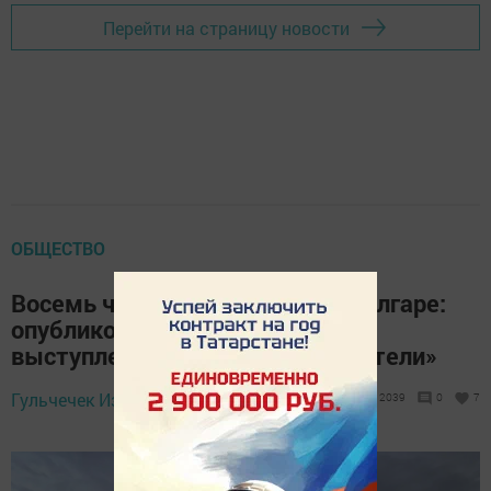
Перейти на страницу новости
ОБЩЕСТВО
Восемь часов живого звука в Болгаре:
опубликован подробный график
выступлений фестиваля «Хранители»
26 июня 2026 -
Гульчечек Измайлова,
2039
0
7
10:07