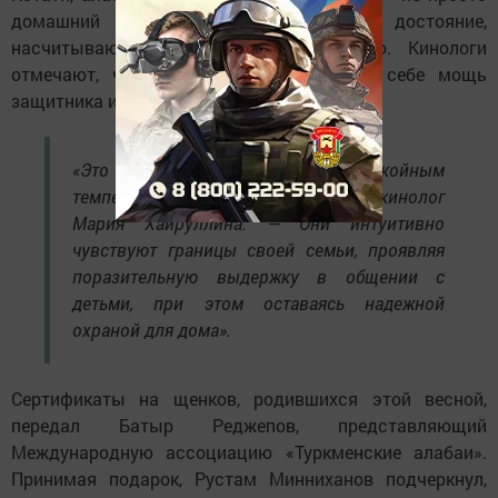
домашний питомец. Это национальное достояние,
насчитывающее тысячелетнюю историю. Кинологи
отмечают, что эти собаки сочетают в себе мощь
защитника и мудрость терпеливого друга.
«Это собаки с удивительно спокойным
темпераментом, — рассказывает кинолог
Мария Хайруллина. — Они интуитивно
чувствуют границы своей семьи, проявляя
поразительную выдержку в общении с
детьми, при этом оставаясь надежной
охраной для дома».
Сертификаты на щенков, родившихся этой весной,
передал Батыр Реджепов, представляющий
Международную ассоциацию «Туркменские алабаи».
Принимая подарок, Рустам Минниханов подчеркнул,