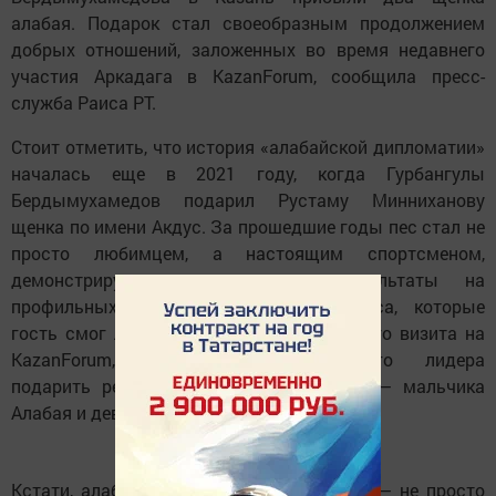
алабая. Подарок стал своеобразным продолжением
добрых отношений, заложенных во время недавнего
участия Аркадага в KazanForum, сообщила пресс-
служба Раиса РТ.
Стоит отметить, что история «алабайской дипломатии»
началась еще в 2021 году, когда Гурбангулы
Бердымухамедов подарил Рустаму Минниханову
щенка по имени Акдус. За прошедшие годы пес стал не
просто любимцем, а настоящим спортсменом,
демонстрирующим выдающиеся результаты на
профильных состязаниях. Успехи Акдуса, которые
гость смог лично оценить во время своего визита на
KazanForum, вдохновили туркменского лидера
подарить республике еще двух щенков — мальчика
Алабая и девочку Аладжу.
Кстати, алабай для туркменского народа — не просто