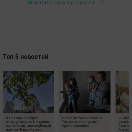
Перейти на страницу новости
Топ 5 новостей
В Болгаре пройдёт
Более 90 тысяч семей в
95-лет
международный семинар
Татарстане получают
отмети
археологов, посвящённый
единое пособие
Спасско
памяти Фаяза Хузина
Ануфри