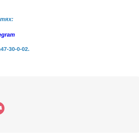
етях:
egram
)47-30-0-02.