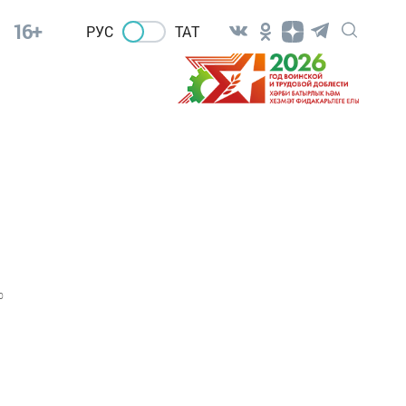
16+
РУС
ТАТ
0