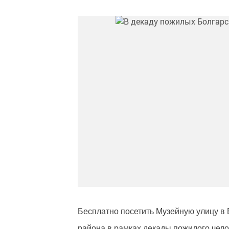
Бесплатно посетить Музейную улицу в 
района в рамках декады пожилого челов