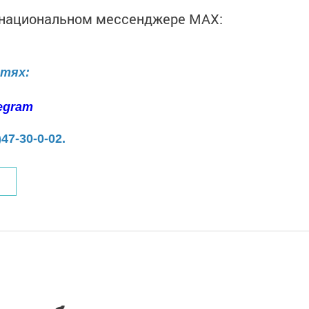
в национальном мессенджере MАХ:
етях:
egram
)47-30-0-02.