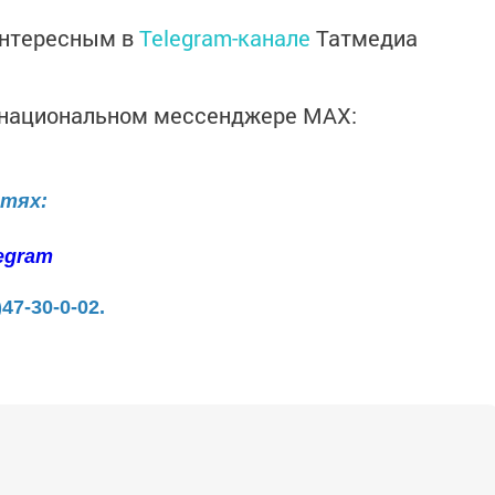
интересным в
Telegram-канале
Татмедиа
в национальном мессенджере MАХ:
етях:
egram
)47-30-0-02.