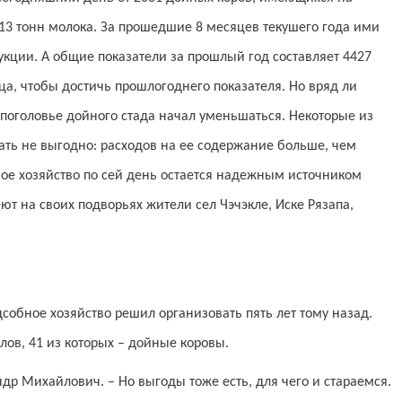
 13 тонн молока. За прошедшие 8 месяцев текушего года ими
укции. А общие показатели за прошлый год составляет 4427
ца, чтобы достичь прошлогоднего показателя. Но вряд ли
е поголовье дойного стада начал уменьшаться. Некоторые из
жать не выгодно: расходов на ее содержание больше, чем
бное хозяйство по сей день остается надежным источником
ют на своих подворьях жители сел Чэчэкле, Иске Рязапа,
собное хозяйство решил организовать пять лет тому назад.
лов, 41 из которых – дойные коровы.
андр Михайлович. – Но выгоды тоже есть, для чего и стараемся.