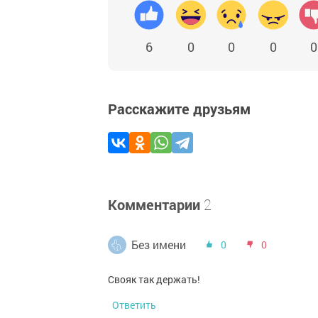
6
0
0
0
0
Расскажите друзьям
Комментарии
2
Без имени
0
0
Свояк так держать!
Ответить