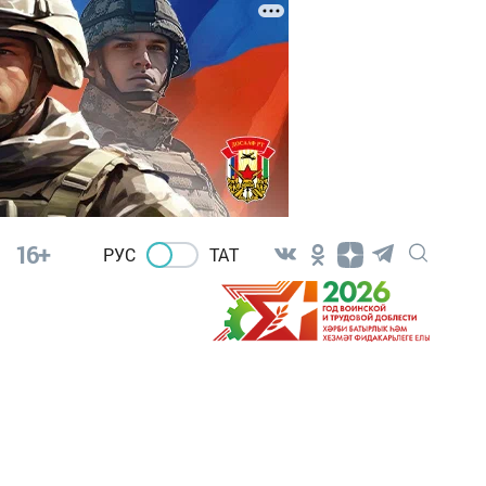
16+
РУС
ТАТ