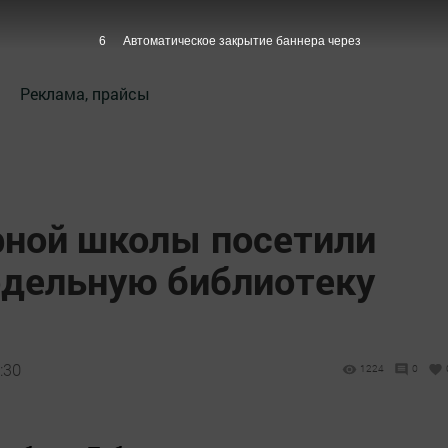
4
Автоматическое закрытие баннера через
Реклама, прайсы
рной школы посетили
дельную библиотеку
:30
1224
0