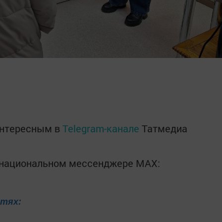
интересным в
Telegram-канале
Татмедиа
в национальном мессенджере MАХ:
етях: