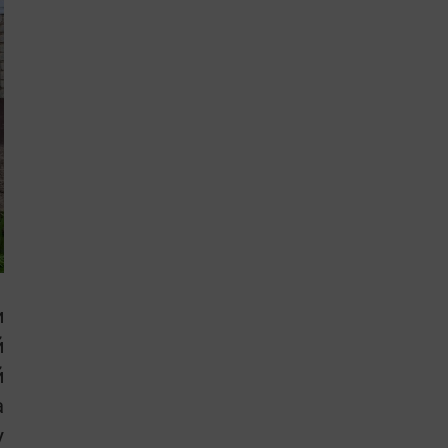
и
й
й
а
у