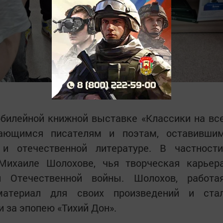
юбилейной книжной выставке «Классики на вс
дающимся писателям и поэтам, оставивши
 отечественной литературе. В частности
Михаиле Шолохове, чья творческая карьер
 Отечественной войны. Шолохов, работа
 материал для своих произведений и ста
 за эпопею «Тихий Дон».