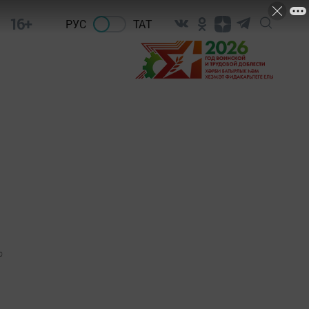
16+
РУС
ТАТ
0