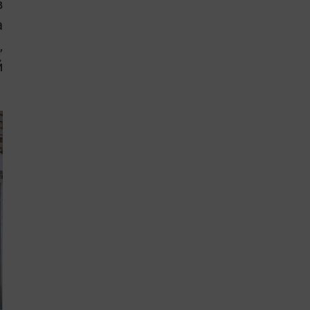
в
а
,
й