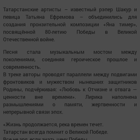
Татарстанские артисты – известный рэпер Шакур и
певица Татьяна Ефремова – объединились для
создания пронзительной композиции «Яна тимер»,
посвящённой 80-летию Победы в Великой
Отечественной войне.
Песня стала музыкальным мостом между
поколениями, соединяя героическое прошлое и
современность.
В треке авторы проводят параллели между подвигами
фронтовиков и мужеством нынешних защитников
Родины, подчёркивая: «Любовь к Отчизне и отвага —
ценности вне времени». Лирика наполнена
размышлениями о памяти, жертвенности и
непрерывной связи эпох.
«Жизнь продолжается, река времен течет.
Татарстан всегда помнит о Великой Победе.
Все не зря, если знать цену Победы.