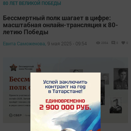
80 ЛЕТ ВЕЛИКОЙ ПОБЕДЫ
Бессмертный полк шагает в цифре:
масштабная онлайн-трансляция к 80-
летию Победы
Евита Саможенова,
9 мая 2025 - 09:54
2004
0
0