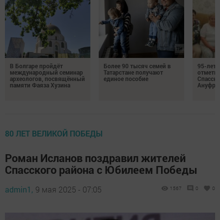
В Болгаре пройдёт
Более 90 тысяч семей в
95-лет
международный семинар
Татарстане получают
отмети
археологов, посвящённый
единое пособие
Спасско
памяти Фаяза Хузина
Ануфри
80 ЛЕТ ВЕЛИКОЙ ПОБЕДЫ
Роман Исланов поздравил жителей
Спасского района с Юбилеем Победы
admin1,
9 мая 2025 - 07:05
1567
0
0