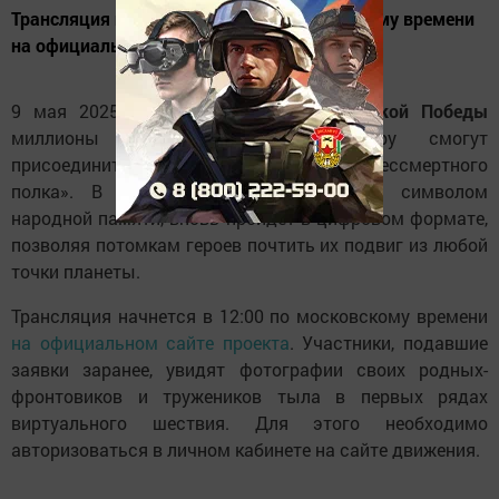
Трансляция начнется в 12:00 по московскому времени
на официальном сайте проекта
9 мая 2025 года в честь
юбилея Великой Победы
миллионы людей по всему миру смогут
присоединиться к онлайн-шествию «Бессмертного
полка». В этом году акция, ставшая символом
народной памяти, вновь пройдет в цифровом формате,
позволяя потомкам героев почтить их подвиг из любой
точки планеты.
Трансляция начнется в 12:00 по московскому времени
на официальном сайте проекта
. Участники, подавшие
заявки заранее, увидят фотографии своих родных-
фронтовиков и тружеников тыла в первых рядах
виртуального шествия. Для этого необходимо
авторизоваться в личном кабинете на сайте движения.