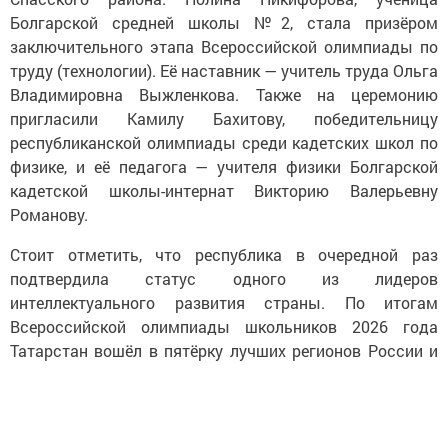
Болгарской средней школы №2, стала призёром
заключительного этапа Всероссийской олимпиады по
труду (технологии). Её наставник — учитель труда Ольга
Владимировна Выжленкова. Также на церемонию
пригласили Камилу Бахитову, победительницу
республиканской олимпиады среди кадетских школ по
физике, и её педагога — учителя физики Болгарской
кадетской школы-интернат Викторию Валерьевну
Романову.
Стоит отметить, что республика в очередной раз
подтвердила статус одного из лидеров
интеллектуального развития страны. По итогам
Всероссийской олимпиады школьников 2026 года
Татарстан вошёл в пятёрку лучших регионов России и
занял второе место по эффективности развития
талантов.
Всего в финал главной школьной олимпиады страны