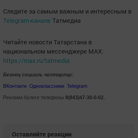
Следите за самым важным и интересным в
Telegram-канале
Татмедиа
Читайте новости Татарстана в
национальном мессенджере MАХ:
https://max.ru/tatmedia
Безнең социаль челтәрләр:
ВКонтакте
Одноклассники
Telegram
Реклама бүлеге телефоны
8(843)47-30-0-02.
Оставляйте реакции