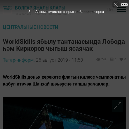
БОЛГАР ЯҢАЛЫКЛАРЫ
16+
3
Автоматическое закрытие баннера через
"Яңа тормыш" газетасы - Спас районы
ЦЕНТРАЛЬНЫЕ НОВОСТИ
WorldSkills ябылу тантанасында Лобода
һәм Киркоров чыгыш ясаячак
Татар-информ,
26 август 2019 - 11:50
742
0
0
WorldSkills дөнья хәрәкәте флагын киләсе чемпионатны
кабул итәчәк Шанхай шәһәренә тапшырачаклар.