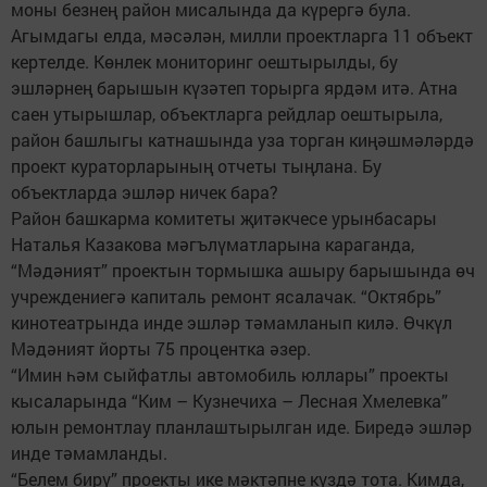
моны безнең район мисалында да күрергә була.
Агымдагы елда, мәсәлән, милли проектларга 11 объект
кертелде. Көнлек мониторинг оештырылды, бу
эшләрнең барышын күзәтеп торырга ярдәм итә. Атна
саен утырышлар, объектларга рейдлар оештырыла,
район башлыгы катнашында уза торган киңәшмәләрдә
проект кураторларының отчеты тыңлана. Бу
объектларда эшләр ничек бара?
Район башкарма комитеты җитәкчесе урынбасары
Наталья Казакова мәгълүматларына караганда,
“Мәдәният” проектын тормышка ашыру барышында өч
учреждениегә капиталь ремонт ясалачак. “Октябрь”
кинотеатрында инде эшләр тәмамланып килә. Өчкүл
Мәдәният йорты 75 процентка әзер.
“Имин һәм сыйфатлы автомобиль юллары” проекты
кысаларында “Ким – Кузнечиха – Лесная Хмелевка”
юлын ремонтлау планлаштырылган иде. Биредә эшләр
инде тәмамланды.
“Белем бирү” проекты ике мәктәпне күздә тота. Кимда,