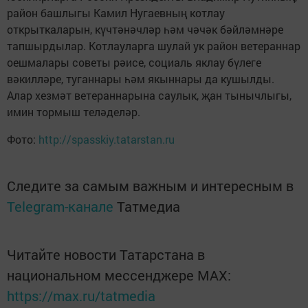
район башлыгы Камил Нугаевның котлау
открыткаларын, күчтәнәчләр һәм чәчәк бәйләмнәре
тапшырдылар. Котлауларга шулай ук район ветераннар
оешмалары советы рәисе, социаль яклау бүлеге
вәкилләре, туганнары һәм якыннары да кушылды.
Алар хезмәт ветераннарына саулык, җан тынычлыгы,
имин тормыш теләделәр.
Фото:
http://spasskiy.tatarstan.ru
Следите за самым важным и интересным в
Telegram-канале
Татмедиа
Читайте новости Татарстана в
национальном мессенджере MАХ:
https://max.ru/tatmedia