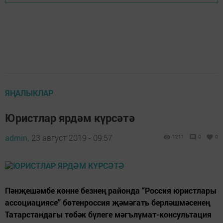
ЯҢАЛЫКЛАР
Юристлар ярдәм күрсәтә
admin,
23 август 2019 - 09:57
1211
0
0
Пәнҗешәмбе көнне безнең районда “Россия юристлары
ассоциациясе” бөтенроссия җәмәгать берләшмәсенең
Татарстандагы төбәк бүлеге мәгълүмат-консультация