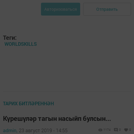
Отправить
Авторизоваться
Теги:
WORLDSKILLS
ТАРИХ БИТЛӘРЕННӘН
Күрешүләр тагын насыйп булсын...
admin,
23 август 2019 - 14:55
1174
0
0