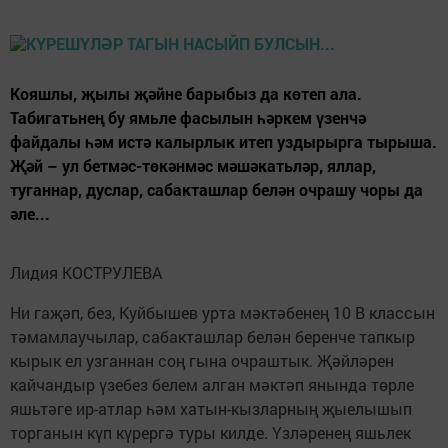
Кояшлы, җылы җәйне барыбыз да көтеп ала.
Табигатьнең бу ямьле фасылын һәркем үзенчә
файдалы һәм истә калырлык итеп уздырырга тырыша.
Җәй – ул бетмәс-төкәнмәс мәшәкатьләр, яллар,
туганнар, дуслар, сабакташлар белән очрашу чоры да
әле...
Лидия КОСТРУЛЕВА
Ни гаҗәп, без, Куйбышев урта мәктәбенең 10 В классын
тәмамлаучылар, сабакташлар белән беренче тапкыр
кырык ел узганнан соң гына очраштык. Җәйләрен
кайчандыр үзебез белем алган мәктәп янында төрле
яшьтәге ир-атлар һәм хатын-кызларның җыелышып
торганын күп күрергә туры килде. Үзләренең яшьлек