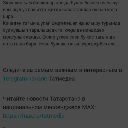
Зюкалин һәм башкалар әле дә булса безнең өчен шук
һәм шул ук вакытта җитди сабакташлар булып кала
бирә...
Кичәдән тагын шулай бергәләшеп җыелышу турында
сүз куешып таралышсак та, күңелдә ниндидер
моңсулык калды. Еллар үткән саен бу хис тагын да
арта гына бара. Исән булсак, тагын күрешербез әле...
Следите за самым важным и интересным в
Telegram-канале
Татмедиа
Читайте новости Татарстана в
национальном мессенджере MАХ:
https://max.ru/tatmedia