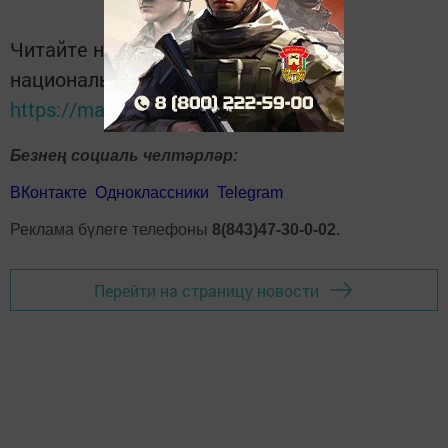
Читайте новости Татарстана в
национальном мессенджере MАХ:
https://max.ru/tatmedia
Безнең социаль челтәрләр:
ВКонтакте
Одноклассники
Telegram
Реклама бүлеге телефоны
8(843)47-30-0-02.
Перейти на страницу новости