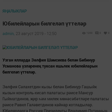
ЯҢАЛЫКЛАР
Юбилейларын билгеләп үттеләр
admin,
23 август 2019 - 12:50
1200
0
0
Узган ялларда Зөлфия Шәмсиева белән Бибинур
Усманова үзләренең туксан яшьлек юбилейларын
билгеләп үттеләр.
Зөлфия Сәлахетдин кызы белән Бибинур Гашыйк
кызын контроль-хисап палатасы рәисе Мансур
Гыйматдинов, җир һәм милек мөнәсәбәтләре палатасы
рәисе Равил Галәветдинов кайнар котладылар.
Юбилярларга Россия Президенты Владимир Путинның,