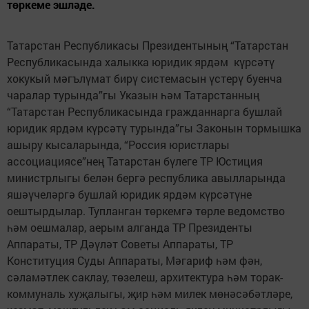
төркеме эшләде.
Татарстан Республикасы Президентының “Татарстан
Республикасында халыкка юридик ярдәм күрсәтү
хокукый мәгълүмат бирү системасын үстерү буенча
чаралар турында”гы Указын һәм Татарстанның
“Татарстан Республикасында гражданнарга бушлай
юридик ярдәм күрсәтү турында”гы Законын тормышка
ашыру кысаларында, “Россия юристлары
ассоциациясе”нең Татарстан бүлеге ТР Юстиция
министрлыгы белән бергә республика авылларында
яшәүчеләргә бушлай юридик ярдәм күрсәтүне
оештырдылар. Тупланган төркемгә төрле ведомство
һәм оешмалар, аерым алганда ТР Президенты
Аппараты, ТР Дәүләт Советы Аппараты, ТР
Конституция Суды Аппараты, Мәгариф һәм фән,
сәламәтлек саклау, төзелеш, архитектура һәм торак-
коммуналь хуҗалыгы, җир һәм милек мөнәсәбәтләре,