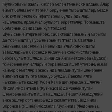
Мулинованы җылы хисләр белән генә искә алдык. Алар
әйбәт белем һәм тәрбия бирү өчен тырыштылар, бездә
бик күп кирәкле сыйфатларны булдырдылар,
кешелекле, ярдәмчел булырга өйрәттеләр. Тормышта
боларның файдасын күп тойдык!
Шунысын әйтергә кирәк, сабакташларымның барысы
да тормышта үз урыннарын таптылар. Светлана
Ананьева, мәсәлән, заманында Ульяновскидагы
заводларның берсендә әйдәүче экономистларның
берсе булып эшләде. Зинаида Хисаметдинова (Дудко)
гомеренең күп елларын Украинада яшәп үткәрде, әмма
кайбер сәбәпләр аркасында яңадан туган шәһәренә
әйләнеп кайтырга мәҗбүр булды. Лаеклы ялга
чыкканчыга кадәр Түбән Кама шәһәрендә эшләгән
Лидия Лифантьева (Кузнецова) да үзенең туган
шәһәренә кайтып яши башлады. Рәшит Хәмидуллин
эчке эшләр органнарында хезмәт итте, Людмила
Воронова (Яшина),Людмила Мулинова (Федонина),