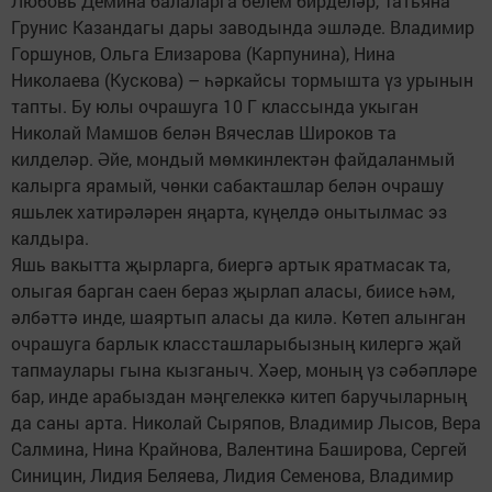
Любовь Демина балаларга белем бирделәр, Татьяна
Грунис Казандагы дары заводында эшләде. Владимир
Горшунов, Ольга Елизарова (Карпунина), Нина
Николаева (Кускова) – һәркайсы тормышта үз урынын
тапты. Бу юлы очрашуга 10 Г классында укыган
Николай Мамшов белән Вячеслав Широков та
килделәр. Әйе, мондый мөмкинлектән файдаланмый
калырга ярамый, чөнки сабакташлар белән очрашу
яшьлек хатирәләрен яңарта, күңелдә онытылмас эз
калдыра.
Яшь вакытта җырларга, биергә артык яратмасак та,
олыгая барган саен бераз җырлап аласы, биисе һәм,
әлбәттә инде, шаяртып аласы да килә. Көтеп алынган
очрашуга барлык классташларыбызның килергә җай
тапмаулары гына кызганыч. Хәер, моның үз сәбәпләре
бар, инде арабыздан мәңгелеккә китеп баручыларның
да саны арта. Николай Сыряпов, Владимир Лысов, Вера
Салмина, Нина Крайнова, Валентина Баширова, Сергей
Синицин, Лидия Беляева, Лидия Семенова, Владимир