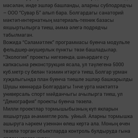
мәсәлән, инде эшләр башланды, аларны субподрядчы
– ООО “Сувар Б” алып бара. Болгардагы санаторий
мәктәп-интернатның материаль-техник базасы
яхшыртылырга тиеш, әмма әлегә подрядчы
табылмаган.
Вожида “Сәламәтлек” программасы буенча модульле
фельдшер-акушерлык пункты төзи башладылар.
“Экология” проекты нигезендә, шәһәрдәге су
капкасына реконструкция ясала, ул тәүлегенә 5000
куб.метр су белән тәэмин итәргә тиеш, Болгар урман
хуҗалыгында план буенча тиешле эшләр башкарылды
Шушы көннәрдә Болгардагы 1нче урта мәктәптә
универсаль спорт мәйданчыгы ачылырга тиеш, ул
“Демография” проекты буенча төзелә.
Милли проектлар тормышыбызның күп якларын
яхшыртуда әһәмиятле роль уйный. Аларны тормышка
ашыруга һәркем үзеннән өлеш кертә ала. Моның өчен
төзелә торган объектларда контроль булдыруда гына