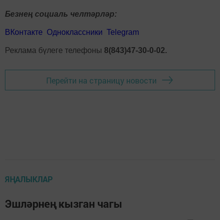
Безнең социаль челтәрләр:
ВКонтакте
Одноклассники
Telegram
Реклама бүлеге телефоны
8(843)47-30-0-02.
Перейти на страницу новости
ЯҢАЛЫКЛАР
Эшләрнең кызган чагы