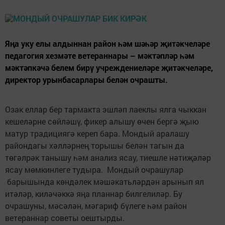
Яңа уку елы алдыннан район һәм шәһәр җитәкчеләре
педагогия хезмәте ветераннары – мәктәпләр һәм
мәктәпкәчә белем бирү учреждениеләре җитәкчеләре,
директор урынбасарлары белән очрашты.
Озак еллар бер тармакта эшләп лаеклы ялга чыккан
кешеләрне сөйләшү, фикер алышу өчен бергә җыю
матур традициягә кереп бара. Мондый аралашу
райондагы хәлләрнең торышы белән тагын да
төгәлрәк танышу һәм анализ ясау, тиешле нәтиҗәләр
ясау мөмкинлеге тудыра. Мондый очрашулар
барышында көндәлек мәшәкатьләрдән арынып ял
итәләр, киләчәккә яңа планнар билгелиләр. Бу
очрашуны, мәсәлән, мәгариф бүлеге һәм район
ветераннар советы оештырды.