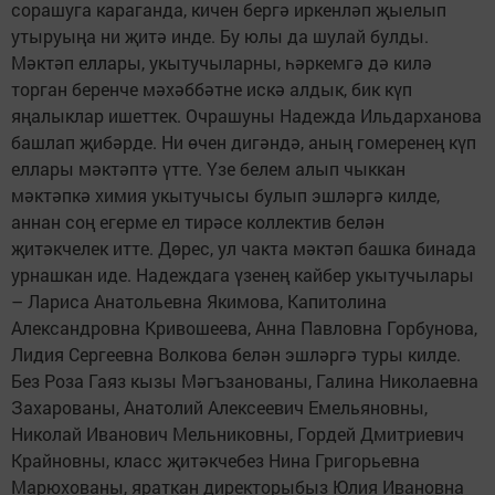
сорашуга караганда, кичен бергә иркенләп җыелып
утыруыңа ни җитә инде. Бу юлы да шулай булды.
Мәктәп еллары, укытучыларны, һәркемгә дә килә
торган беренче мәхәббәтне искә алдык, бик күп
яңалыклар ишеттек. Очрашуны Надежда Ильдарханова
башлап җибәрде. Ни өчен дигәндә, аның гомеренең күп
еллары мәктәптә үтте. Үзе белем алып чыккан
мәктәпкә химия укытучысы булып эшләргә килде,
аннан соң егерме ел тирәсе коллектив белән
җитәкчелек итте. Дөрес, ул чакта мәктәп башка бинада
урнашкан иде. Надеждага үзенең кайбер укытучылары
– Лариса Анатольевна Якимова, Капитолина
Александровна Кривошеева, Анна Павловна Горбунова,
Лидия Сергеевна Волкова белән эшләргә туры килде.
Без Роза Гаяз кызы Мәгъзанованы, Галина Николаевна
Захарованы, Анатолий Алексеевич Емельяновны,
Николай Иванович Мельниковны, Гордей Дмитриевич
Крайновны, класс җитәкчебез Нина Григорьевна
Марюхованы, яраткан директорыбыз Юлия Ивановна