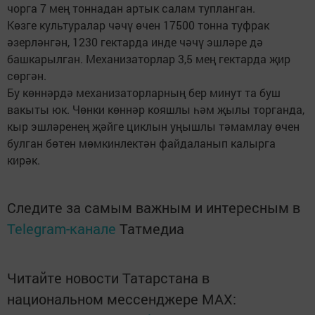
чорга 7 мең тоннадан артык салам тупланган.
Көзге культуралар чәчү өчен 17500 тонна туфрак
әзерләнгән, 1230 гектарда инде чәчү эшләре дә
башкарылган. Механизаторлар 3,5 мең гектарда җир
сөргән.
Бу көннәрдә механизаторларның бер минут та буш
вакыты юк. Чөнки көннәр кояшлы һәм җылы торганда,
кыр эшләренең җәйге циклын уңышлы тәмамлау өчен
булган бөтен мөмкинлектән файдаланып калырга
кирәк.
Следите за самым важным и интересным в
Telegram-канале
Татмедиа
Читайте новости Татарстана в
национальном мессенджере MАХ: