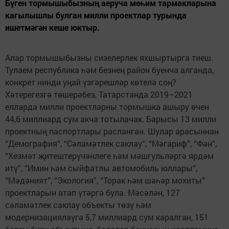
Бүген тормышыбызның аеруча мөһим тармакларына
кагылышлы булган милли проектлар турында
ишетмәгән кеше юктыр.
Алар тормышыбызны сизелерлек яхшыртырга тиеш.
Тулаем республика һәм безнең район буенча алганда,
конкрет нинди уңай үзгәрешләр көтелә соң?
Хәтерегезгә төшерәбез, Татарстанда 2019–2021
елларда милли проектларны тормышка ашыру өчен
44,6 миллиард сум акча тотылачак. Барысы 13 милли
проектның паспортлары расланган. Шулар арасыннан
“Демография”, “Сәламәтлек саклау”, “Мәгариф”, “Фән”,
“Хезмәт җитештерүчәнлеге һәм мәшгульләргә ярдәм
итү”, “Имин һәм сыйфатлы автомобиль юллары”,
“Мәдәният”, “Экология”, “Торак һәм шәһәр мохиты”
проектларын атап үтәргә була. Мәсәлән, 127
сәламәтлек саклау объекты төзү һәм
модернизацияләүгә 5,7 миллиард сум каралган, 151