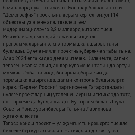
белем бирү объектына, балалар бакчасын исәпләмичә,
6 миллиард сум тотылачак. Балалар бакчасын төзү
“Демография” проектына аерым кертелгән, ул 114
объектны үз эченә ала, төзелеш һәм
модернизацияләүгә 8,2 миллиард китәргә тиеш.
Республикада мондый колачлы социаль
программаларның әлегә тормышка ашырылганы
булмады. Бу әле милли проектның беренче этабы гына.
Алар 2024 елга кадәр дәвам итәчәк. Киләчәктә, халык
теләген исәпкә алып, эшләр күләменең тагын да артуы
мөмкин. Әлбәттә инде, боларның барысын да
тормышка ашырганда, даими контроль булдырырга
кирәк. “Бердәм Россия” партиясенең Татарстандагы
бүлеге проектларның үтәлешен аерым игътибарда тота,
эш төркеме дә булдырылды. Бу төркем белән Дәүләт
Советы Рәисе урынбасары Татьяна Ларионова
җитәкчелек итә.
Теләсә кайсы проект – ул җәмгыять ирешергә тиешле
билгеле бер күрсәткечләр. Нәтиҗәләр дә юк түгел,