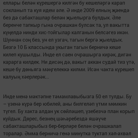
еллары белән күрешергә килгән бу кешеләргә карап
сокланып та куя идем әле. Ә инде 2009 елның җәендә
без дә сабакташлар белән җыелырга булдык. Әле
беренче тапкыр гына очрашкан булсак та, ул вакытта
күңелдә нинди хис-тойгылар калганын белсәгез икән.
Шуннан соң без, ун ел узгач, тагын бергә җыелдык.
Безгә 10 Б классында укыган тагын берничә кеше
килеп кушылды. Инде ел саен очрашырга кирәк, дигән
карарга килдек. Ни дисәң дә, вакыт аккан судай тиз үтә,
кеше бу дөньяга мәңгелеккә килми. Исән чакта күрешеп
калуың хәерлерәк...
Инде менә мәктәпне тәмамлавыбызга 50 ел тулды. Бу
– үзенә күрә бер юбилей, аны билгеләп үтми мөмкин
түгел. Бу хакта алдан ук сөйләшеп, үзебезчә план корып
куйдык. Дөрес, безнең шәһәребездә яшәүче
сабакташларыбыз бер-берләре белән очрашкалап
торалар. Әмма берничә генә минутка туктап хәл-әхвәл