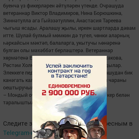
буенча үз фикерләрен әйтүләрен үтенде. Очрашуда
ветераннар Виктор Владимиров, Нина Борюшкина,
Зиннәтулла ага Гыйззәтуллин, Анастасия Тареева
чыгыш ясады. Аралашу җылы, иркен шартларда дәвам
итте. Шулай булмый мөмкин дә түгел, чөнки аларның
һәркайсын мәктәп, балаларга, укытучы һөнәренә
булган олы мәхәббәт берләштерә. Ветераннар
хөрмәтенә Евгений Кременсков, Рамилә Исхакова,
Рөстәм Холмирзоев матур җырлар башкардылар.
Элеккеге педагогларның барысы да бу очрашудан бик
канәгать калды, үзләрен бергә җыйган өчен чараны
оештыручыларга рәхмәт әйттеләр.
– Мондый очрашулар бик кирәк, – дигән фикер белән
таралыштылар алар.
Следите за самым важным и интересным в
Telegram-канале
Татмедиа