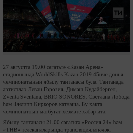
27 августта 19.00 сәгатьтә «Казан Арена»
стадионында WorldSkills Kazan 2019 45нче дөнья
чемпионатының ябылу тантанасы була. Тантанада
артистлар Леван Горозия, Димаш Кудайберген,
Zventa Sventana, BRIO SONORES, Светлана Лобода
һәм Филипп Киркоров катнаша. Бу хакта
чемпионатның матбугат хезмәте хәбәр итә.
Ябылу тантанасы 21.00 сәгатьтә «Россия 24» һәм
«ТНВ» телеканлларында трансляцияләнәчәк.