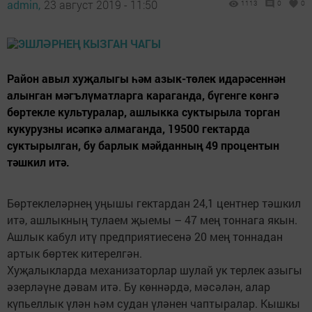
admin,
23 август 2019 - 11:50
1113
0
0
Район авыл хуҗалыгы һәм азык-төлек идарәсеннән
алынган мәгълүматларга караганда, бүгенге көнгә
бөртекле культуралар, ашлыкка суктырыла торган
кукурузны исәпкә алмаганда, 19500 гектарда
суктырылган, бу барлык мәйданның 49 процентын
тәшкил итә.
Бөртеклеләрнең уңышы гектардан 24,1 центнер тәшкил
итә, ашлыкның тулаем җыемы – 47 мең тоннага якын.
Ашлык кабул итү предприятиесенә 20 мең тоннадан
артык бөртек китерелгән.
Хуҗалыкларда механизаторлар шулай ук терлек азыгы
әзерләүне дәвам итә. Бу көннәрдә, мәсәлән, алар
күпьеллык үлән һәм судан үләнен чаптыралар. Кышкы