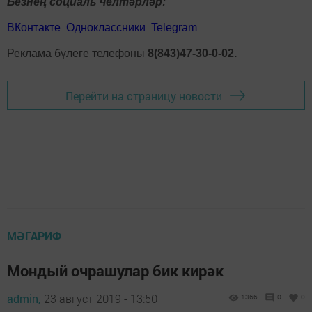
Безнең социаль челтәрләр:
ВКонтакте
Одноклассники
Telegram
Реклама бүлеге телефоны
8(843)47-30-0-02.
Перейти на страницу новости
МӘГАРИФ
Мондый очрашулар бик кирәк
admin,
23 август 2019 - 13:50
1366
0
0