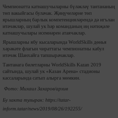
Чемпионатта катнашучыларны бүләкләү тантананың
төп вакыйгасы булачак. Җиңүчеләрне төп
ярышларның барлык компетенцияләрендә дә игълан
итәчәкләр, шулай ук һәр команданың иң нәтиҗәле
катнашучылары исемнәрен атаячаклар.
Ярышларны ябу кысаларында WorldSkills дөнья
хәрәкәте флагын чираттагы чемпионатны кабул
итәчәк Шанхайга тапшырачаклар.
Тантанага билетларны WorldSkills Kazan 2019
сайтында, шулай ук «Казан Арена» стадионы
кассаларында сатып алырга мөмкин.
Фото: Михаил Захаров/архив
Бу хакта тулырак: https://tatar-
inform.tatar/news/2019/08/26/192255/