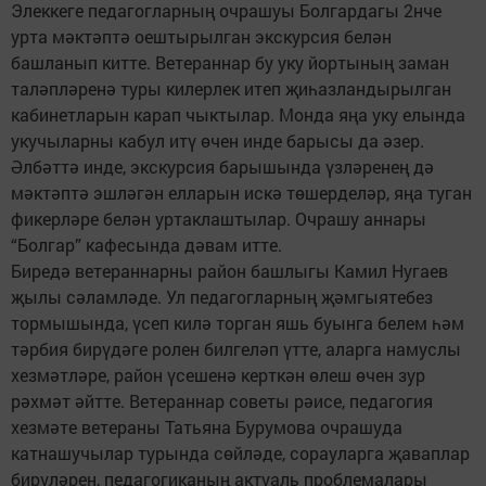
Элеккеге педагогларның очрашуы Болгардагы 2нче
урта мәктәптә оештырылган экскурсия белән
башланып китте. Ветераннар бу уку йортының заман
таләпләренә туры килерлек итеп җиһазландырылган
кабинетларын карап чыктылар. Монда яңа уку елында
укучыларны кабул итү өчен инде барысы да әзер.
Әлбәттә инде, экскурсия барышында үзләренең дә
мәктәптә эшләгән елларын искә төшерделәр, яңа туган
фикерләре белән уртаклаштылар. Очрашу аннары
“Болгар” кафесында дәвам итте.
Биредә ветераннарны район башлыгы Камил Нугаев
җылы сәламләде. Ул педагогларның җәмгыятебез
тормышында, үсеп килә торган яшь буынга белем һәм
тәрбия бирүдәге ролен билгеләп үтте, аларга намуслы
хезмәтләре, район үсешенә керткән өлеш өчен зур
рәхмәт әйтте. Ветераннар советы рәисе, педагогия
хезмәте ветераны Татьяна Бурумова очрашуда
катнашучылар турында сөйләде, сорауларга җаваплар
бирүләрен, педагогиканың актуаль проблемалары