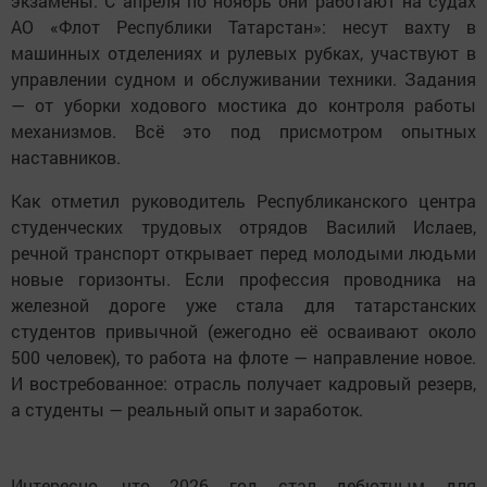
экзамены. С апреля по ноябрь они работают на судах
АО «Флот Республики Татарстан»: несут вахту в
машинных отделениях и рулевых рубках, участвуют в
управлении судном и обслуживании техники. Задания
— от уборки ходового мостика до контроля работы
механизмов. Всё это под присмотром опытных
наставников.
Как отметил руководитель Республиканского центра
студенческих трудовых отрядов Василий Ислаев,
речной транспорт открывает перед молодыми людьми
новые горизонты. Если профессия проводника на
железной дороге уже стала для татарстанских
студентов привычной (ежегодно её осваивают около
500 человек), то работа на флоте — направление новое.
И востребованное: отрасль получает кадровый резерв,
а студенты — реальный опыт и заработок.
Интересно, что 2026 год стал дебютным для