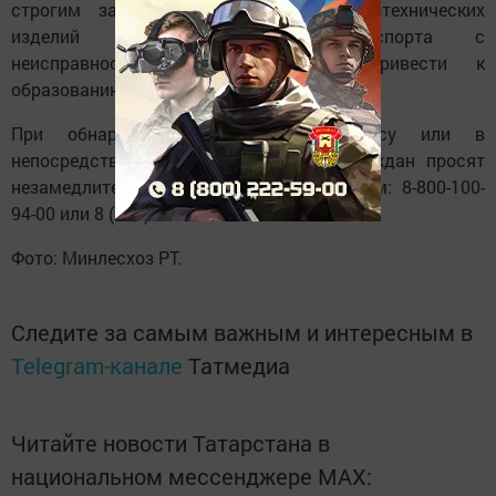
строгим запретом использование пиротехнических
изделий и эксплуатация транспорта с
неисправностями, которые могут привести к
образованию искр.
При обнаружении возгорания в лесу или в
непосредственной близости от него граждан просят
незамедлительно сообщать по телефонам: 8-800-100-
94-00 или 8 (843) 221-37-95.
Фото: Минлесхоз РТ.
Следите за самым важным и интересным в
Telegram-канале
Татмедиа
Читайте новости Татарстана в
национальном мессенджере MАХ: