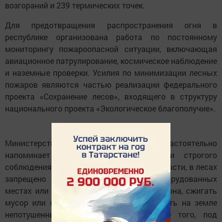
возгораний и 239 термических точек.
Для предотвращения распространения огня в
республике организована работа по постоянному
мониторингу пожароопасной ситуации, включающая
авиационное патрулирование, космическое наблюдение
и наземные проверки. Усилия по минимизации лесных
пожаров являются частью реализации федерального
проекта «Сохранение лесов», входящего в структуру
национального проекта «Экологическое благополучие».
Министерство лесного хозяйства РТ настоятельно
напоминает жителям о необходимости строгого
соблюдения правил безопасности. В частности, в лесах
запрещено разводить костры в необорудованных
местах или в период пожароопасного сезона, сжигать
мусор или сухую траву, а также оставлять на земле
непотушенные окурки и спички. Кроме того, под