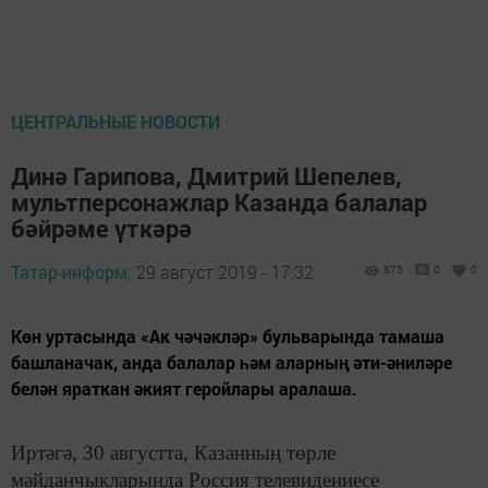
ЦЕНТРАЛЬНЫЕ НОВОСТИ
Динә Гарипова, Дмитрий Шепелев,
мультперсонажлар Казанда балалар
бәйрәме үткәрә
Татар-информ,
29 август 2019 - 17:32
875
0
0
Көн уртасында «Ак чәчәкләр» бульварында тамаша
башланачак, анда балалар һәм аларның әти-әниләре
белән яраткан әкият геройлары аралаша.
Иртәгә, 30 августта, Казанның төрле
мәйданчыкларында Россия телевидениесе