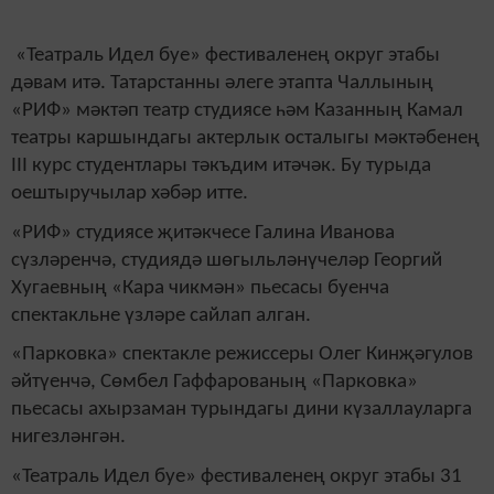
«Театраль Идел буе» фестиваленең округ этабы
дәвам итә. Татарстанны әлеге этапта Чаллының
«РИФ» мәктәп театр студиясе һәм Казанның Камал
театры каршындагы актерлык осталыгы мәктәбенең
III курс студентлары тәкъдим итәчәк. Бу турыда
оештыручылар хәбәр итте.
«РИФ» студиясе җитәкчесе Галина Иванова
сүзләренчә, студиядә шөгыльләнүчеләр Георгий
Хугаевның «Кара чикмән» пьесасы буенча
спектакльне үзләре сайлап алган.
«Парковка» спектакле режиссеры Олег Кинҗәгулов
әйтүенчә, Сөмбел Гаффарованың «Парковка»
пьесасы ахырзаман турындагы дини күзаллауларга
нигезләнгән.
«Театраль Идел буе» фестиваленең округ этабы 31