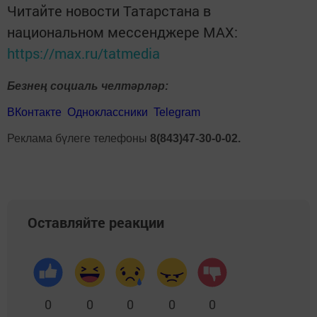
Читайте новости Татарстана в
национальном мессенджере MАХ:
https://max.ru/tatmedia
Безнең социаль челтәрләр:
ВКонтакте
Одноклассники
Telegram
Реклама бүлеге телефоны
8(843)47-30-0-02.
Оставляйте реакции
0
0
0
0
0