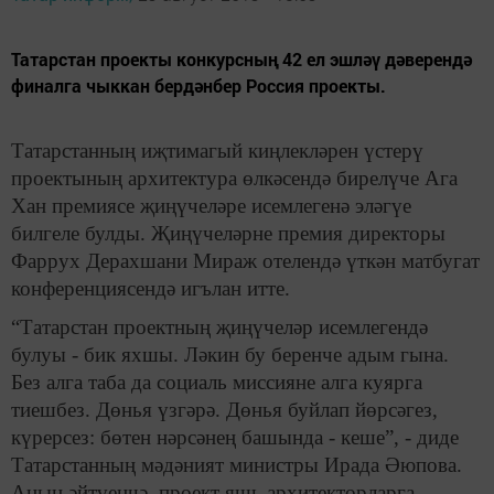
Татарстан проекты конкурсның 42 ел эшләү дәверендә
финалга чыккан бердәнбер Россия проекты.
Татарстанның иҗтимагый киңлекләрен үстерү
проектының архитектура өлкәсендә бирелүче Ага
Хан премиясе җиңүчеләре исемлегенә эләгүе
билгеле булды. Җиңүчеләрне премия директоры
Фаррух Дерахшани Мираж отелендә үткән матбугат
конференциясендә игълан итте.
“Татарстан проектның җиңүчеләр исемлегендә
булуы - бик яхшы. Ләкин бу беренче адым гына.
Без алга таба да социаль миссияне алга куярга
тиешбез. Дөнья үзгәрә. Дөнья буйлап йөрсәгез,
күрерсез: бөтен нәрсәнең башында - кеше”, - диде
Татарстанның мәдәният министры Ирада Әюпова.
Аның әйтүенчә, проект яшь архитекторларга