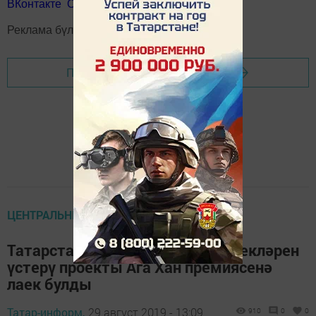
ВКонтакте
Одноклассники
Telegram
Реклама бүлеге телефоны
8(843)47-30-0-02.
Перейти на страницу новости
ЦЕНТРАЛЬНЫЕ НОВОСТИ
Татарстанның иҗтимагый киңлекләрен
үстерү проекты Ага Хан премиясенә
лаек булды
Татар-информ,
29 август 2019 - 13:09
910
0
0