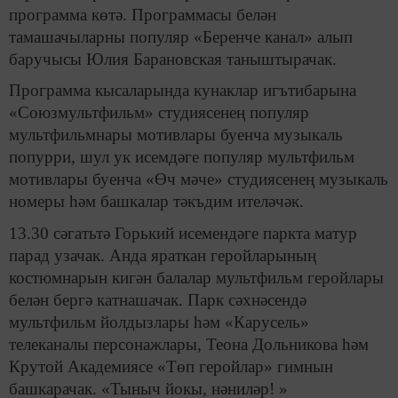
программа көтә. Программасы белән
тамашачыларны популяр «Беренче канал» алып
баручысы Юлия Барановская таныштырачак.
Программа кысаларында кунаклар игътибарына
«Союзмультфильм» студиясенең популяр
мультфильмнары мотивлары буенча музыкаль
попурри, шул ук исемдәге популяр мультфильм
мотивлары буенча «Өч мәче» студиясенең музыкаль
номеры һәм башкалар тәкъдим ителәчәк.
13.30 сәгатьтә Горький исемендәге паркта матур
парад узачак. Анда яраткан геройларының
костюмнарын кигән балалар мультфильм геройлары
белән бергә катнашачак. Парк сәхнәсендә
мультфильм йолдызлары һәм «Карусель»
телеканалы персонажлары, Теона Дольникова һәм
Крутой Академиясе «Төп геройлар» гимнын
башкарачак. «Тыныч йокы, нәниләр! »