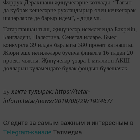
Фаррух Дерахшани җиңүчеләрне котлады. “Тагын
да күбрәк кешеләрне рухландырыр өчен кечкенәрәк
шәһәрләргә дә барыр идем”, - диде ул.
Татарстаннан тыш, җиңүчеләр исемлегендә Бахрейн,
Бангладеш, Палестина, Сенегал илләре. Быел
конкурста 39 илдән барлыгы 380 проект катнашты.
Жюри эше нәтиҗәләре буенча финалга 16 илдән 20
проект чыкты. Җиңүчеләр үзара 1 миллион АКШ
долларын күләмендәге бүләк фондын бүлешәчәк.
хакта тулырак: https://tatar-
Бу
inform.tatar/news/2019/08/29/192467/
Следите за самым важным и интересным в
Telegram-канале
Татмедиа