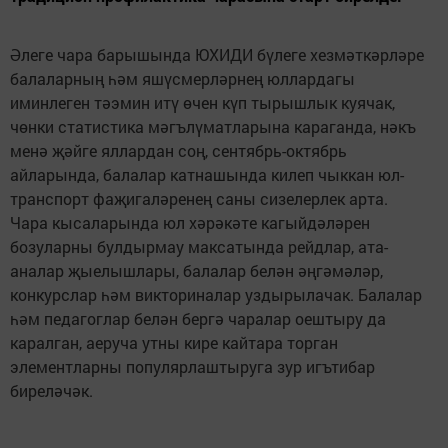
Әлеге чара барышында ЮХИДИ бүлеге хезмәткәрләре
балаларның һәм яшүсмерләрнең юллардагы
иминлеген тәэмин итү өчен күп тырышлык куячак,
чөнки статистика мәгълүматларына караганда, нәкъ
менә җәйге яллардан соң, сентябрь-октябрь
айларында, балалар катнашында килеп чыккан юл-
транспорт фаҗигаләренең саны сизелерлек арта.
Чара кысаларында юл хәрәкәте кагыйдәләрен
бозуларны булдырмау максатында рейдлар, ата-
аналар җыелышлары, балалар белән әңгәмәләр,
конкурслар һәм викториналар уздырылачак. Балалар
һәм педагоглар белән бергә чаралар оештыру да
каралган, аеруча утны кире кайтара торган
элементларны популярлаштыруга зур игътибар
биреләчәк.