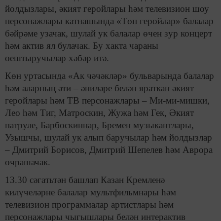
йолдызлары, әкият геройлары һәм телевизион шоу
персонажлары катнашында «Төп геройлар» балалар
бәйрәме узачак, шулай ук балалар өчен зур концерт
һәм актив ял булачак. Бу хакта чараны
оештыручылар хәбәр итә.
Көн уртасында «Ак чәчәкләр» бульварында балалар
һәм аларның әти – әниләре белән яраткан әкият
геройлары һәм ТВ персонажлары – Ми-ми-мишки,
Лео һәм Тиг, Матроскин, Жужа һәм Гек, Әкият
патруле, Барбоскиннар, Бремен музыкантлары,
Узышчы, шулай ук алып баручылар һәм йолдызлар
– Дмитрий Борисов, Дмитрий Шепелев һәм Аврора
очрашачак.
13.30 сәгатьтән башлап Казан Кремленә
килүчеләрне балалар мультфильмнары һәм
телевизион программалар артистлары һәм
персонажлары чыгышлары белән интерактив