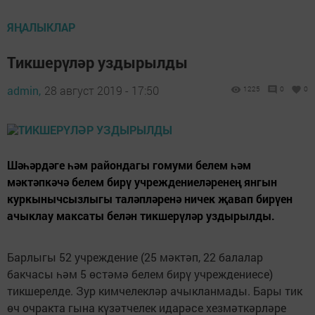
ЯҢАЛЫКЛАР
Тикшерүләр уздырылды
admin,
28 август 2019 - 17:50
1225
0
0
Шәһәрдәге һәм райондагы гомуми белем һәм
мәктәпкәчә белем бирү учреждениеләренең янгын
куркынычсызлыгы таләпләренә ничек җавап бирүен
ачыклау максаты белән тикшерүләр уздырылды.
Барлыгы 52 учреждение (25 мәктәп, 22 балалар
бакчасы һәм 5 өстәмә белем бирү учреждениесе)
тикшерелде. Зур кимчелекләр ачыкланмады. Бары тик
өч очракта гына күзәтчелек идарәсе хезмәткәрләре