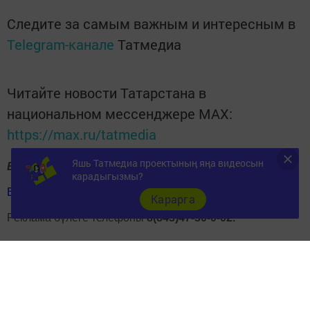
Следите за самым важным и интересным в
Telegram-канале
Татмедиа
Читайте новости Татарстана в
национальном мессенджере MАХ:
https://max.ru/tatmedia
Яшь Татмедиа проектының яңа видеосын
Безнең социаль челтәрләр:
карадыгызмы?
ВКонтакте
Одноклассники
Telegram
Карарга
Реклама бүлеге телефоны
8(843)47-30-0-02.
Перейти на страницу новости