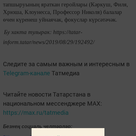
тапшыруының яраткан геройлары (Кәркуш, Филя,
Хрюша, Клоунесса, Профессор Николя) балалар
өчен күренеш уйнаячак, фокуслар күрсәтәчәк.
Бу хакта тулырак: https://tatar-
inform.tatar/news/2019/08/29/192492/
Следите за самым важным и интересным в
Telegram-канале
Татмедиа
Читайте новости Татарстана в
национальном мессенджере MАХ:
https://max.ru/tatmedia
Безнең социаль челтәрләр: