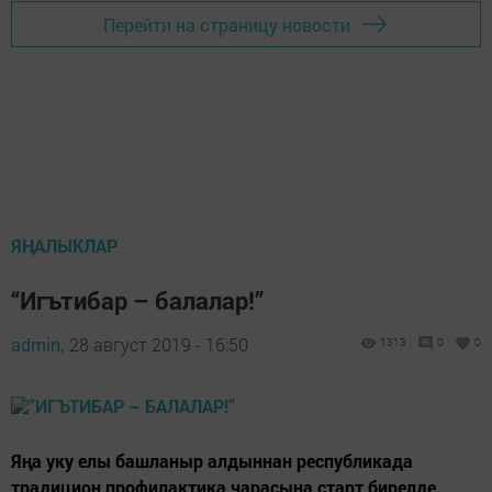
Перейти на страницу новости
ЯҢАЛЫКЛАР
“Игътибар – балалар!”
admin,
28 август 2019 - 16:50
1313
0
0
Яңа уку елы башланыр алдыннан республикада
традицион профилактика чарасына старт бирелде.