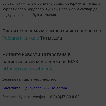
вак-төяк кимчелекләрне тиз арада бетерү өчен тиешле
күрсәтмәләр бирделәр. Димәк, барлык объектлар да
яңа уку елына кабул ителәчәк.
Следите за самым важным и интересным в
Telegram-канале
Татмедиа
Читайте новости Татарстана в
национальном мессенджере MАХ:
https://max.ru/tatmedia
Безнең социаль челтәрләр:
ВКонтакте
Одноклассники
Telegram
Реклама бүлеге телефоны
8(843)47-30-0-02.