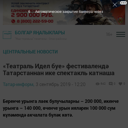
5
Автоматическое закрытие баннера через
БОЛГАР ЯҢАЛЫКЛАРЫ
16+
"Яңа тормыш" газетасы - Спас районы
ЦЕНТРАЛЬНЫЕ НОВОСТИ
«Театраль Идел буе» фестивалендә
Татарстаннан ике спектакль катнаша
Татар-информ,
3 сентябрь 2019 - 12:20
642
0
0
Беренче урынга лаек булучыларны – 200 000, икенче
урынга – 140 000, өченче урын ияләрен 100 000 сум
күләмендә акчалата бүләк көтә.