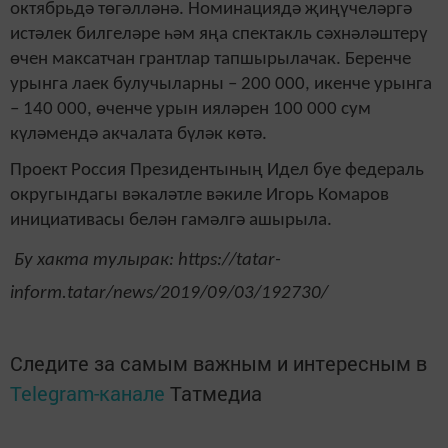
октябрьдә төгәлләнә. Номинациядә җиңүчеләргә
истәлек билгеләре һәм яңа спектакль сәхнәләштерү
өчен максатчан грантлар тапшырылачак. Беренче
урынга лаек булучыларны – 200 000, икенче урынга
– 140 000, өченче урын ияләрен 100 000 сум
күләмендә акчалата бүләк көтә.
Проект Россия Президентының Идел буе федераль
округындагы вәкаләтле вәкиле Игорь Комаров
инициативасы белән гамәлгә ашырыла.
Бу хакта тулырак: https://tatar-
inform.tatar/news/2019/09/03/192730/
Следите за самым важным и интересным в
Telegram-канале
Татмедиа