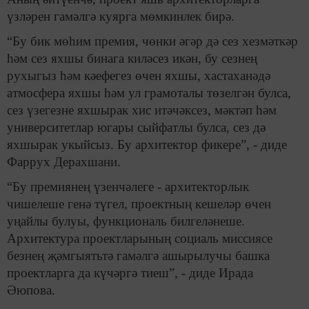
үзләрен гамәлгә куярга мөмкинлек бирә.
“Бу бик мөһим премия, чөнки әгәр дә сез хезмәткәр
һәм сез яхшы бинага киләсез икән, бу сезнең
рухыгыз һәм кәефегез өчен яхшы, хастаханәдә
атмосфера яхшы һәм ул грамоталы төзелгән булса,
сез үзегезне яхшырак хис итәчәксез, мәктәп һәм
университетлар югары сыйфатлы булса, сез дә
яхшырак укыйсыз. Бу архитектор фикере”, - диде
Фаррух Дерахшани.
“Бу премиянең үзенчәлеге - архитекторлык
чишелеше генә түгел, проектның кешеләр өчен
уңайлы булуы, функциональ билгеләнеше.
Архитектура проектларының социаль миссиясе
безнең җәмгыятьтә гамәлгә ашырылучы башка
проектларга да күчәргә тиеш”, - диде Ирада
Әюпова.