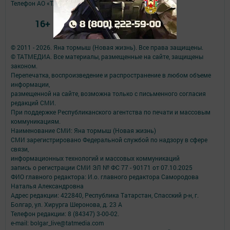
Телефон АО «ТАТМЕДИА»:
(843) 222 09 84
16+
© 2011 - 2026. Яна тормыш (Новая жизнь). Все права защищены.
© ТАТМЕДИА. Все материалы, размещенные на сайте, защищены
законом.
Перепечатка, воспроизведение и распространение в любом объеме
информации,
размещенной на сайте, возможна только с письменного согласия
редакций СМИ.
При поддержке Республиканского агентства по печати и массовым
коммуникациям.
Наименование СМИ: Яна тормыш (Новая жизнь)
СМИ зарегистрировано Федеральной службой по надзору в сфере
связи,
информационных технологий и массовых коммуникаций
запись о регистрации СМИ ЭЛ № ФС 77 - 90171 от 07.10.2025
ФИО главного редактора: И.о. главного редактора Самородова
Наталья Александровна
Адрес редакции: 422840, Республика Татарстан, Спасский р-н, г.
Болгар, ул. Хирурга Шеронова, д. 23 А
Телефон редакции: 8 (84347) 3-00-02.
e-mail: bolgar_live@tatmedia.com