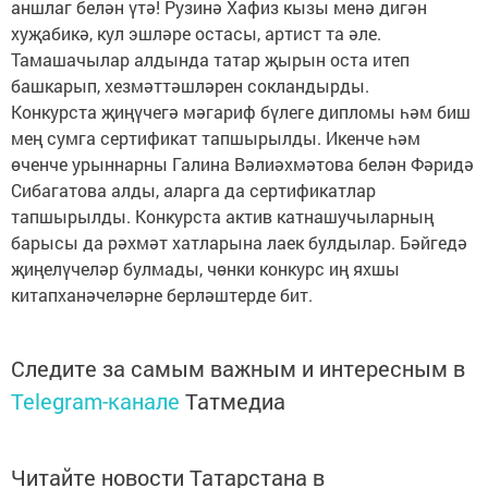
аншлаг белән үтә! Рузинә Хафиз кызы менә дигән
хуҗабикә, кул эшләре остасы, артист та әле.
Тамашачылар алдында татар җырын оста итеп
башкарып, хезмәттәшләрен сокландырды.
Конкурста җиңүчегә мәгариф бүлеге дипломы һәм биш
мең сумга сертификат тапшырылды. Икенче һәм
өченче урыннарны Галина Вәлиәхмәтова белән Фәридә
Сибагатова алды, аларга да сертификатлар
тапшырылды. Конкурста актив катнашучыларның
барысы да рәхмәт хатларына лаек булдылар. Бәйгедә
җиңелүчеләр булмады, чөнки конкурс иң яхшы
китапханәчеләрне берләштерде бит.
Следите за самым важным и интересным в
Telegram-канале
Татмедиа
Читайте новости Татарстана в