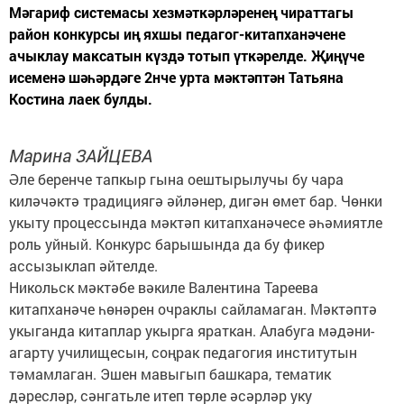
Мәгариф системасы хезмәткәрләренең чираттагы
район конкурсы иң яхшы педагог-китапханәчене
ачыклау максатын күздә тотып үткәрелде. Җиңүче
исеменә шәһәрдәге 2нче урта мәктәптән Татьяна
Костина лаек булды.
Марина ЗАЙЦЕВА
Әле беренче тапкыр гына оештырылучы бу чара
киләчәктә традициягә әйләнер, дигән өмет бар. Чөнки
укыту процессында мәктәп китапханәчесе әһәмиятле
роль уйный. Конкурс барышында да бу фикер
ассызыклап әйтелде.
Никольск мәктәбе вәкиле Валентина Тареева
китапханәче һөнәрен очраклы сайламаган. Мәктәптә
укыганда китаплар укырга яраткан. Алабуга мәдәни-
агарту училищесын, соңрак педагогия институтын
тәмамлаган. Эшен мавыгып башкара, тематик
дәресләр, сәнгатьле итеп төрле әсәрләр уку