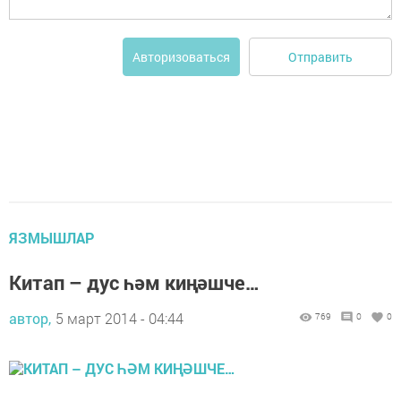
Отправить
Авторизоваться
ЯЗМЫШЛАР
Китап – дус һәм киңәшче…
автор,
5 март 2014 - 04:44
769
0
0