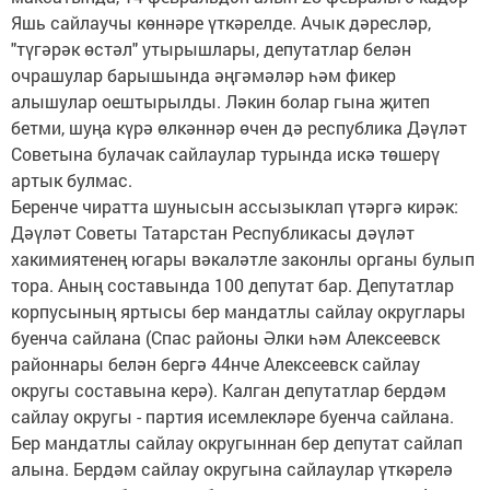
Яшь сайлаучы көннәре үткәрелде. Ачык дәресләр,
"түгәрәк өстәл" утырышлары, депутатлар белән
очрашулар барышында әңгәмәләр һәм фикер
алышулар оештырылды. Ләкин болар гына җитеп
бетми, шуңа күрә өлкәннәр өчен дә республика Дәүләт
Советына булачак сайлаулар турында искә төшерү
артык булмас.
Беренче чиратта шунысын ассызыклап үтәргә кирәк:
Дәүләт Советы Татарстан Республикасы дәүләт
хакимиятенең югары вәкаләтле законлы органы булып
тора. Аның составында 100 депутат бар. Депутатлар
корпусының яртысы бер мандатлы сайлау округлары
буенча сайлана (Спас районы Әлки һәм Алексеевск
районнары белән бергә 44нче Алексеевск сайлау
округы составына керә). Калган депутатлар бердәм
сайлау округы - партия исемлекләре буенча сайлана.
Бер мандатлы сайлау округыннан бер депутат сайлап
алына. Бердәм сайлау округына сайлаулар үткәрелә