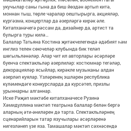
укучылар саны гына да биш йөздән артып китә,
моннан тыш, төрле чаралар оештырырга, акцияләр,
күргәзмә, концертлар да әзерләргә кирәк әле.
Китапханәчегә рәссам да, дизайнер да, артист та
булырга туры килә…
Балалар Татьяна Костина җитәкчелегендә әдәбият һәм
инглиз телен сөючеләр клубында бик теләп
шөгыльләнәләр. Алар чит ил авторлары әсәрләре
буенча спектакльләр әзерлиләр: костюмнар тегәләр,
декорацияләр ясыйлар, кирәкле музыканы алдан
әзерләп куялар. Үзләренең эшләрен республика
күләмендәге конкурсларда да күрсәтеп, призлы
урыннарны алганнар.
Иске Рәҗәп мәктәбе китапханәчесе Рузинә
Хәмидуллина мәктәп театрына балалар белән бергә
аларның әти-әниләрен дә тарта. Спектакльләрнең
сценарийларын татар язучылары әсәрләренә
нигезләнеп үзе яза. Тамашалар мәктәп сәхнәсендә