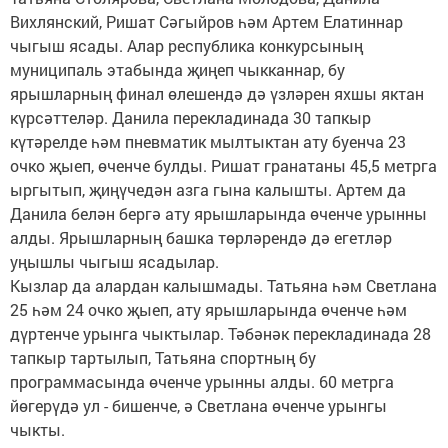
Вихлянский, Ришат Сәгыйров һәм Артем Елатиннар
чыгыш ясады. Алар республика конкурсының
муниципаль этабында җиңеп чыкканнар, бу
ярышларның финал өлешендә дә үзләрен яхшы яктан
күрсәттеләр. Данила перекладинада 30 тапкыр
күтәрелде һәм пневматик мылтыктан ату буенча 23
очко җыеп, өченче булды. Ришат гранатаны 45,5 метрга
ыргытып, җиңүчедән азга гына калышты. Артем да
Данила белән бергә ату ярышларында өченче урынны
алды. Ярышларның башка төрләрендә дә егетләр
уңышлы чыгыш ясадылар.
Кызлар да алардан калышмады. Татьяна һәм Светлана
25 һәм 24 очко җыеп, ату ярышларында өченче һәм
дүртенче урынга чыктылар. Тәбәнәк перекладинада 28
тапкыр тартылып, Татьяна спортның бу
программасында өченче урынны алды. 60 метрга
йөгерүдә ул - бишенче, ә Светлана өченче урынгы
чыкты.