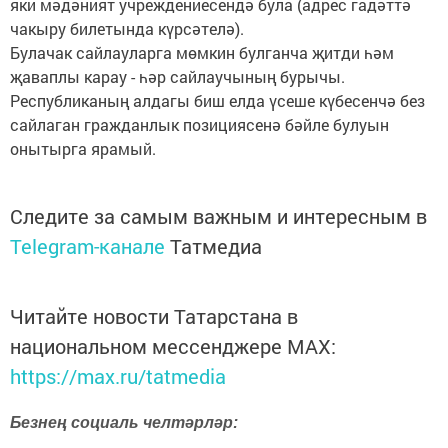
яки мәдәният учреждениесендә була (адрес гадәттә
чакыру билетында күрсәтелә).
Булачак сайлауларга мөмкин булганча җитди һәм
җаваплы карау - һәр сайлаучының бурычы.
Республиканың алдагы биш елда үсеше күбесенчә без
сайлаган гражданлык позициясенә бәйле булуын
онытырга ярамый.
Следите за самым важным и интересным в
Telegram-канале
Татмедиа
Читайте новости Татарстана в
национальном мессенджере MАХ:
https://max.ru/tatmedia
Безнең социаль челтәрләр: