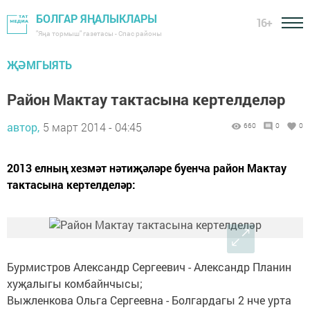
БОЛГАР ЯҢАЛЫКЛАРЫ
16+
"Яңа тормыш" газетасы - Спас районы
ҖӘМГЫЯТЬ
Район Мактау тактасына кертелделәр
автор,
5 март 2014 - 04:45
660
0
0
2013 елның хезмәт нәтиҗәләре буенча район Мактау
тактасына кертелделәр:
Бурмистров Александр Сергеевич - Александр Планин
хуҗалыгы комбайнчысы;
Выжленкова Ольга Сергеевна - Болгардагы 2 нче урта