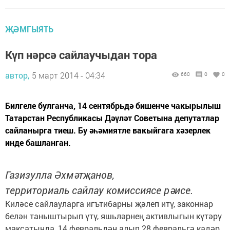
ҖӘМГЫЯТЬ
Күп нәрсә сайлаучыдан тора
автор,
5 март 2014 - 04:34
660
0
0
Билгеле булганча, 14 сентябрьдә бишенче чакырылыш
Татарстан Республикасы Дәүләт Советына депутатлар
сайланырга тиеш. Бу әһәмиятле вакыйгага хәзерлек
инде башланган.
Газизулла Әхмәтҗанов,
территориаль сайлау комиссиясе рәисе.
Киләсе сайлауларга игътибарны җәлеп итү, законнар
белән таныштырып үтү, яшьләрнең активлыгын күтәрү
максатында, 14 февральдән алып 28 февральгә кадәр