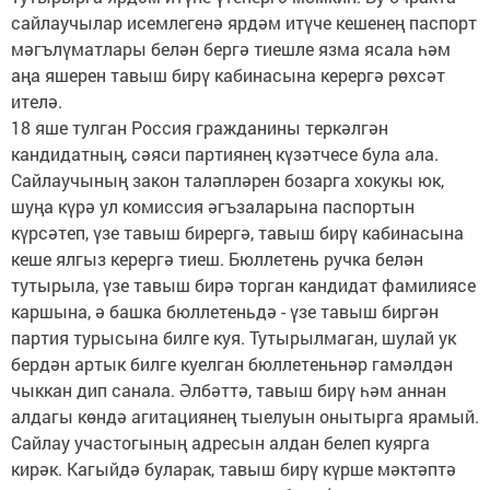
сайлаучылар исемлегенә ярдәм итүче кешенең паспорт
мәгълүматлары белән бергә тиешле язма ясала һәм
аңа яшерен тавыш бирү кабинасына керергә рөхсәт
ителә.
18 яше тулган Россия гражданины теркәлгән
кандидатның, сәяси партиянең күзәтчесе була ала.
Сайлаучының закон таләпләрен бозарга хокукы юк,
шуңа күрә ул комиссия әгъзаларына паспортын
күрсәтеп, үзе тавыш бирергә, тавыш бирү кабинасына
кеше ялгыз керергә тиеш. Бюллетень ручка белән
тутырыла, үзе тавыш бирә торган кандидат фамилиясе
каршына, ә башка бюллетеньдә - үзе тавыш биргән
партия турысына билге куя. Тутырылмаган, шулай ук
бердән артык билге куелган бюллетеньнәр гамәлдән
чыккан дип санала. Әлбәттә, тавыш бирү һәм аннан
алдагы көндә агитациянең тыелуын онытырга ярамый.
Сайлау участогының адресын алдан белеп куярга
кирәк. Кагыйдә буларак, тавыш бирү күрше мәктәптә