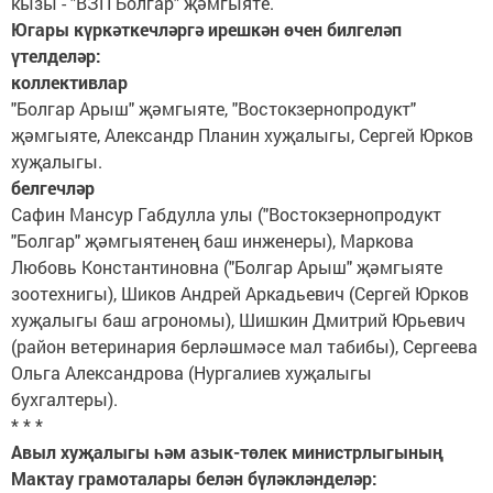
кызы - "ВЗП Болгар" җәмгыяте.
Югары күркәткечләргә ирешкән өчен билгеләп
үтелделәр:
коллективлар
"Болгар Арыш" җәмгыяте, "Востокзернопродукт"
җәмгыяте, Александр Планин хуҗалыгы, Сергей Юрков
хуҗалыгы.
белгечләр
Сафин Мансур Габдулла улы ("Востокзернопродукт
"Болгар" җәмгыятенең баш инженеры), Маркова
Любовь Константиновна ("Болгар Арыш" җәмгыяте
зоотехнигы), Шиков Андрей Аркадьевич (Сергей Юрков
хуҗалыгы баш агрономы), Шишкин Дмитрий Юрьевич
(район ветеринария берләшмәсе мал табибы), Сергеева
Ольга Александрова (Нургалиев хуҗалыгы
бухгалтеры).
* * *
Авыл хуҗалыгы һәм азык-төлек министрлыгының
Мактау грамоталары белән бүләкләнделәр: