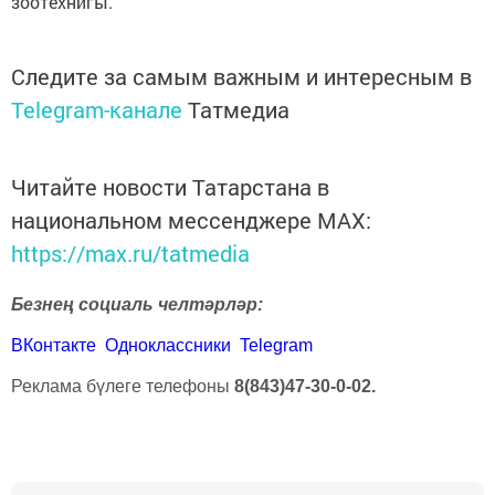
зоотехнигы.
Следите за самым важным и интересным в
Telegram-канале
Татмедиа
Читайте новости Татарстана в
национальном мессенджере MАХ:
https://max.ru/tatmedia
Безнең социаль челтәрләр:
ВКонтакте
Одноклассники
Telegram
Реклама бүлеге телефоны
8(843)47-30-0-02.