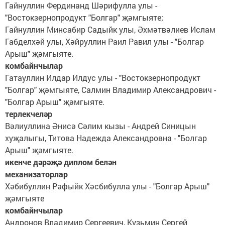
Гайнуллин Фердинанд Шәрифулла улы -
"Востокзернопродукт "Болгар" җәмгыяте;
Гайнуллин Минсабир Садыйк улы, Әхмәтвәлиев Ислам
Габделхәй улы, Хәйруллин Раил Равил улы - "Болгар
Арыш" җәмгыяте.
комбайнчылар
Гатауллин Илдар Илдус улы - "Востокзернопродукт
"Болгар" җәмгыяте, Салмин Владимир Александрович -
"Болгар Арыш" җәмгыяте.
терлекчеләр
Вәлиуллина Әнисә Сәлим кызы - Андрей Синицын
хуҗалыгы, Титова Надежда Александровна - "Болгар
Арыш" җәмгыяте.
икенче дәрәҗә диплом белән
механизаторлар
Хәбибуллин Рәфыйк Хәсбибулла улы - "Болгар Арыш"
җәмгыяте
комбайнчылар
Андронов Владимир Сергеевич, Кузьмин Сергей