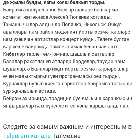
дә җылы булды, язгы кояш балкып торды.
Бәйрәмгә килүчеләрне Болгар шәһәре башкарма
комитет җитәкчесе Алексей Тюленев котлады.
Тамашычылар алдында Полянка, Никольск, Өчкүл
авыллары һәм район мәдәният йорты хезмәткәрләре
һәм үзешчән артистлар концерт куйды. Теләге булган
һәр кеше бәйрәмдә тәмле коймак белән чәй эчте.
Кибетләр төрле тәм-томнар, шашлык саттылар.
Балалар рәхәтләнеп атларда йөрделәр, таудан чана
шудылар, ә Балалар иҗат йорты хезмәткәрләре алар
өчен мавыктыргыч уен программасы оештырды.
Курчаклар булып киенгән аристлар бәйрәмгә тагын да
зур җанлылык өстәде.
Бәйрәм ахырында, традиция буенча, кыш карачкысын
яндырдылар һәм күңелле итеп язны каршы алдылар.
Следите за самым важным и интересным в
Telegram-канале
Татмедиа