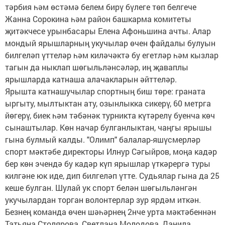
тәрбия һәм өстәмә белем бирү бүлеге төп белгече
Жанна Сорокина һәм район башкарма комитеты
җитәкчесе урынбасары Елена Афоньшина ачты. Алар
мондый ярышларның укучылар өчен файдалы булуын
билгеләп үттеләр һәм киләчәктә бу егетләр һәм кызлар
тагын да ныклап шөгыльләнсәләр, иң җаваплы
ярышларда катнаша алачакларын әйттеләр.
Ярышта катнашучылар спортның биш төре: граната
ыргыту, мылтыктан ату, озынлыкка сикерү, 60 метрга
йөгерү, биек һәм тәбәнәк турникта күтәрелү буенча көч
сынаштылар. Көн начар булганлыктан, чаңгы ярышы
гына булмый калды. "Олимп" балалар-яшүсмерләр
спорт мәктәбе директоры Илнур Сәгыйров, моңа кадәр
бер көн эчендә бу кадәр күп ярышлар үткәрергә туры
килгәне юк иде, дип билгеләп үтте. Судьялар гына да 25
кеше булган. Шулай ук спорт белән шөгыльләнгән
укучылардан торган волонтерлар зур ярдәм иткән.
Безнең команда өчен шәһәрнең 2нче урта мәктәбеннән
Татьяна Столярова, Светлана Молодова, Данила