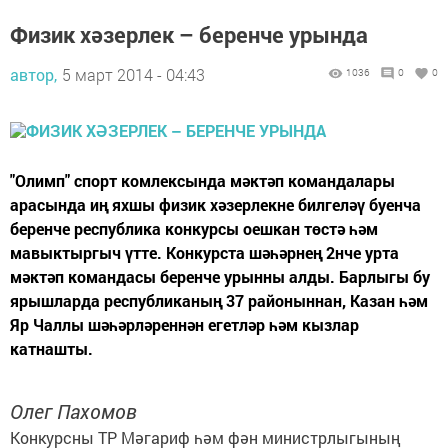
Физик хәзерлек – беренче урында
автор,
5 март 2014 - 04:43
1036
0
0
"Олимп" спорт комлексында мәктәп командалары
арасында иң яхшы физик хәзерлекне билгеләү буенча
беренче республика конкурсы оешкан төстә һәм
мавыктыргыч үтте. Конкурста шәһәрнең 2нче урта
мәктәп командасы беренче урынны алды. Барлыгы бу
ярышларда республиканың 37 районыннан, Казан һәм
Яр Чаллы шәһәрләреннән егетләр һәм кызлар
катнашты.
Олег Пахомов
Конкурсны ТР Мәгариф һәм фән министрлыгының