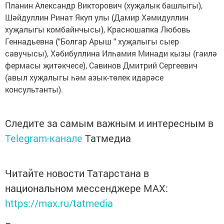
Планин Александр Викторович (хуҗалык башлыгы),
Шәйдуллин Ринат Якуп улы (Дамир Хәмидуллин
хуҗалыгы комбайнчысы), Красношапка Любовь
Геннадьевна ("Болгар Арыш " хуҗалыгы сыер
савучысы), Хәбибуллина Илһамия Минади кызы (гаилә
фермасы җитәкчесе), Савинов Дмитрий Сергеевич
(авыл хуҗалыгы һәм азык-төлек идарәсе
консультанты).
Следите за самым важным и интересным в
Telegram-канале
Татмедиа
Читайте новости Татарстана в
национальном мессенджере MАХ:
https://max.ru/tatmedia