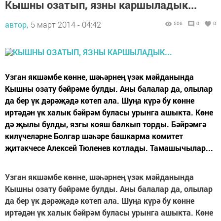
Кышны озатып, язны каршыладык...
автор,
5 март 2014 - 04:42
506
0
0
Узган якшәмбе көнне, шәһәрнең үзәк мәйданында
Кышны озату бәйрәме булды. Аны балалар да, олылар
да бер үк дәрәҗәдә көтеп ала. Шуңа күрә бу көнне
иртәдән үк халык бәйрәм буласы урынга ашыкта. Көне
дә җылы булды, язгы кояш балкып торды. Бәйрәмгә
килүчеләрне Болгар шәһәре башкарма комитет
җитәкчесе Алексей Тюленев котлады. Тамашычылар...
Узган якшәмбе көнне, шәһәрнең үзәк мәйданында
Кышны озату бәйрәме булды. Аны балалар да, олылар
да бер үк дәрәҗәдә көтеп ала. Шуңа күрә бу көнне
иртәдән үк халык бәйрәм буласы урынга ашыкта. Көне