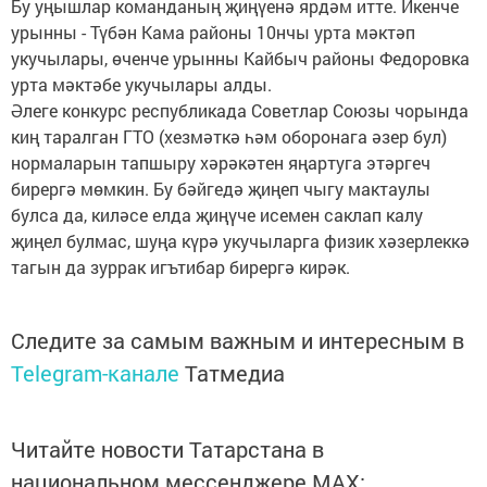
Бу уңышлар команданың җиңүенә ярдәм итте. Икенче
урынны - Түбән Кама районы 10нчы урта мәктәп
укучылары, өченче урынны Кайбыч районы Федоровка
урта мәктәбе укучылары алды.
Әлеге конкурс республикада Советлар Союзы чорында
киң таралган ГТО (хезмәткә һәм оборонага әзер бул)
нормаларын тапшыру хәрәкәтен яңартуга этәргеч
бирергә мөмкин. Бу бәйгедә җиңеп чыгу мактаулы
булса да, киләсе елда җиңүче исемен саклап калу
җиңел булмас, шуңа күрә укучыларга физик хәзерлеккә
тагын да зуррак игътибар бирергә кирәк.
Следите за самым важным и интересным в
Telegram-канале
Татмедиа
Читайте новости Татарстана в
национальном мессенджере MАХ: