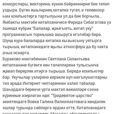
конкурслары, викторина, күмәк бәйрәмнәрне бик теләп
уздыра. Бүген яшьләрнең китапка түгел, ә телевизор
һәм компьютерга тартылуына ул да бик борчыла...
Ямбакты мәктәбе китапханәчесе Фәридә Сибагатова үз
эшендә күбрәк "Балалар, җәмгыять, китап уку"
программасын тормышка ашыруга игътибар бирә.
Шуңа күрә балаларда китапка кызыксыну уятырга
тырыша, китапханәдәге җылы атмосфера да бу хакта
ачык искәртә.
Бураково мәктәбеннән Светлана Силантьева
китапханәне бүгенге көн таләпләренә тулысынча
җавап бирерлек итәргә тырыша. Биредә компьютер
бар. Укучылар үзләренә кирәкле күп мәгълүматларны
тиз арада Интернет челтәреннән эзләп табалар.
Шәһәрдәге беренче урта мәктәп вәкилләре сәхнә
күренеше әзерләгән иде: "Тридевятое царство"
әкиятендәге Вовка Галина Вәлиәхмәтовага көндәлек
эшләр турында сөйләргә ярдәм итте. Китапханәдәге
мәшәкатьләр җитәрлек. Мәсәлән, абонементтагы