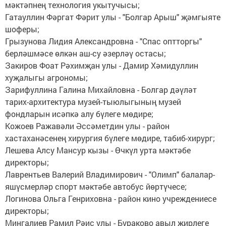
мәктәпнең технология укытучысы;
Гатауллин Фәргат Фәрит улы - "Болгар Арыш" җәмгыяте
шоферы;
Грызунова Лидия Александровна - "Спас оптторгы"
берләшмәсе өлкән аш-су әзерләү остасы;
Закиров Фоат Рәхимҗан улы - Дамир Хәмидуллин
хуҗалыгы агрономы;
Зарифуллина Галина Михайловна - Болгар дәүләт
тарих-архитектура музей-тыюлыгының музей
фондларын исәпкә алу бүлеге мөдире;
Кожоев Ражавәли Әссәметдин улы - район
хастаханәсенең хирургия бүлеге мөдире, табиб-хирург;
Лешева Алсу Мансур кызы - Өчкүл урта мәктәбе
директоры;
Лаврентьев Валерий Владимирович - "Олимп" балалар-
яшүсмерләр спорт мәктәбе автобус йөртүчесе;
Логинова Ольга Генриховна - район кино учреждениесе
директоры;
Мингалиев Рамил Рәис улы - Бураково авыл җирлеге