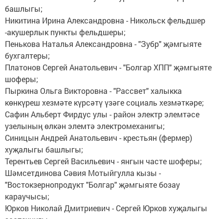
башлыгы;
Никитина Ирина Александровна - Никольск фельдшер
-акушерлык пункты фельдшеры;
Пенькова Наталья Александровна - "Зубр" җәмгыяте
бухгалтеры;
Платонов Сергей Анатольевич - "Болгар ХПП" җәмгыяте
шоферы;
Пыркина Ольга Викторовна - "Рассвет" халыкка
көнкүреш хезмәте күрсәтү үзәге социаль хезмәткәре;
Сафин Альберт Фирдус улы - район электр элемтәсе
узелының өлкән элемтә электромеханигы;
Синицын Андрей Анатольевич - крестьян (фермер)
хуҗалыгы башлыгы;
Терентьев Сергей Васильевич - янгын часте шоферы;
Шәмсетдинова Сәвия Мотыйгулла кызы -
"Востокзернопродукт "Болгар" җәмгыяте бозау
караучысы;
Юрков Николай Дмитриевич - Сергей Юрков хуҗалыгы