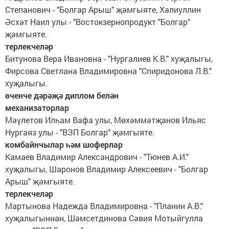
Степанович - "Болгар Арыш" җәмгыяте, Хәлиуллин
Әсхәт Наил улы - "Востокзернопродукт "Болгар"
җәмгыяте.
терлекчеләр
Битунова Вера Ивановна - "Нургалиев К.В." хуҗалыгы,
Фирсова Светлана Владимировна "Спиридонова Л.В."
хуҗалыгы.
өченче дәрәҗә диплом белән
механизаторлар
Мәүлетов Илһам Вафа улы, Мөхәммәтҗанов Ильяс
Нургаяз улы - "ВЗП Болгар" җәмгыяте.
комбайнчылар һәм шоферлар
Камаев Владимир Александрович - "Тюнев А.И."
хуҗалыгы, Шаронов Владимир Алексеевич - "Болгар
Арыш" җәмгыяте.
терлекчеләр
Мартынова Надежда Владимировна - "Планин А.В."
хуҗалыгыннан, Шәмсетдинова Сәвия Мотыйгулла