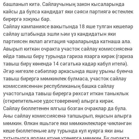
башланып китә. Сайлаучының закон кысаларында
кайсы да булса кандидат яки сәяси партиягә өстенлек
бирергә хокукы бар.
Сайлау кампаниясе вакытында 18 яше тулган кешеләр
сайлау штабында эшли һәм үз кандидатын яки
партиясен яклап агитация чараларында катнаша ала.
Авырып киткән очракта участок сайлау комиссиясенә
өйдә тавыш бирү турында гариза язарга кирәк (гариза
тавыш бирү көнендә 14 сәгатькә кадәр кабул ителә).
Әгәр нигезле сәбәпләр аркасында яшәү урыны буенча
тавыш бирергә мөмкинлек булмаса, участок сайлау
комиссиясеннән республиканың башка сайлау
участогында тавыш бирергә рөхсәт иткән таныклык
(открепительное удостоверение) алырга кирәк.
Сайлау бюллетенен ялгыш бозган очраклар да була.
Аны сайлау комиссиясенә тапшырып, яңасын алырга
мөмкин. Өлкән яшьтәге яки мөмкинлекләре чикләнгән
кеше бюллетеньне алу турында кул куярга яки аны
тутырырга ярдәм итүне үтенергә мөмкин. Бу очракта