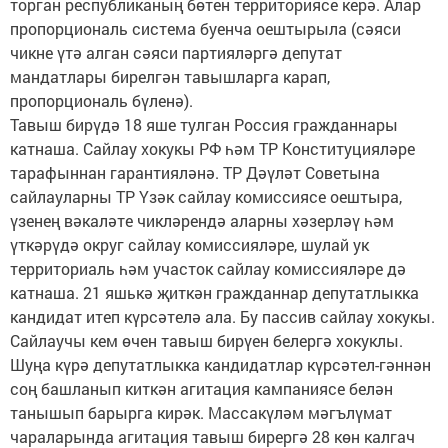
торган республиканың бөтен территориясе керә. Алар
пропорциональ система буенча оештырыла (сәяси
чикне үтә алган сәяси партияләргә депутат
мандатлары бирелгән тавышларга карап,
пропорциональ бүленә).
Тавыш бирүдә 18 яше тулган Россия гражданнары
катнаша. Сайлау хокукы РФ һәм ТР Конституцияләре
тарафыннан гарантияләнә. ТР Дәүләт Советына
сайлауларны ТР Үзәк сайлау комиссиясе оештыра,
үзенең вәкаләте чикләрендә аларны хәзерләү һәм
үткәрүдә округ сайлау комиссияләре, шулай ук
территориаль һәм участок сайлау комиссияләре дә
катнаша. 21 яшькә җиткән гражданнар депутатлыкка
кандидат итеп күрсәтелә ала. Бу пассив сайлау хокукы.
Сайлаучы кем өчен тавыш бирүен белергә хокуклы.
Шуңа күрә депутатлыкка кандидатлар күрсәтел-гәннән
соң башланып киткән агитация кампаниясе белән
танышып барырга кирәк. Массакүләм мәгълүмат
чараларында агитация тавыш бирергә 28 көн калгач