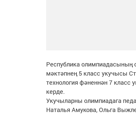
Республика олимпиадасының с
мәктәпнең 5 класс укучысы Ст
технология фәненнән 7 класс 
керде.
Укучыларны олимпиадага педа
Наталья Амукова, Ольга Выжле