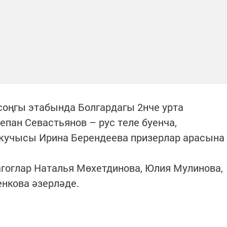
оңгы этабында Болгардагы 2нче урта
епан Севастьянов – рус теле буенча,
укучысы Ирина Берендеева призерлар арасына
гоглар Наталья Мөхетдинова, Юлия Мулинова,
нкова әзерләде.