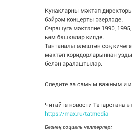
Кунакларны мәктәп директор
бәйрәм концерты әзерләде.
Очрашуга мәктәпне 1990, 1995,
һәм башкалар килде.
Тантаналы өлештән соң кичәге
мәктәп коридорларыннан узды
белән аралаштылар.
Следите за самым важным и 
Читайте новости Татарстана 
https://max.ru/tatmedia
Безнең социаль челтәрләр: