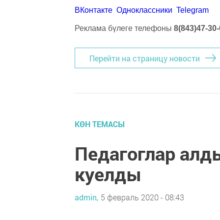
ВКонтакте
Одноклассники
Telegram
Реклама бүлеге телефоны
8(843)47-30-
Перейти на страницу новости
КӨН ТЕМАСЫ
Педагоглар алд
куелды
admin,
5 февраль 2020 - 08:43