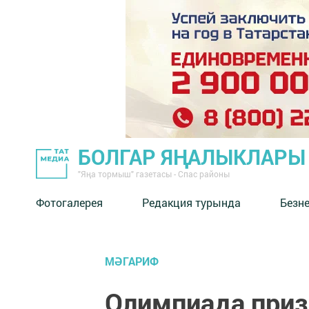
БОЛГАР ЯҢАЛЫКЛАРЫ
"Яңа тормыш" газетасы - Спас районы
Фотогалерея
Редакция турында
Безн
МӘГАРИФ
Олимпиада при