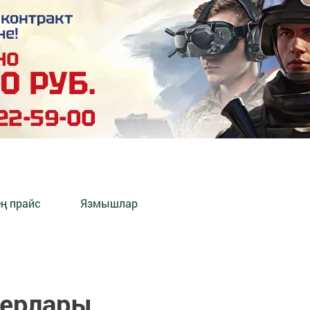
ең прайс
Язмышлар
зерлары