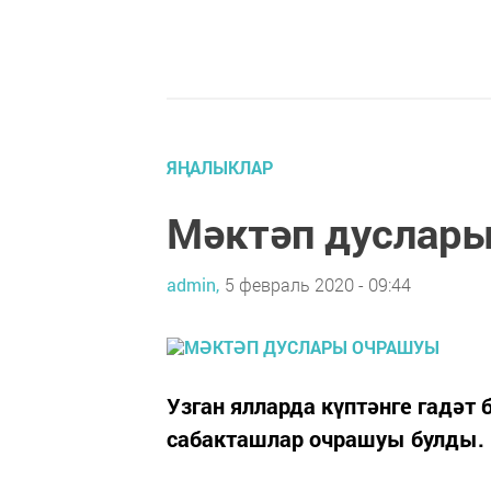
ЯҢАЛЫКЛАР
Мәктәп дуслар
admin,
5 февраль 2020 - 09:44
Узган ялларда күптәнге гадәт 
сабакташлар очрашуы булды.