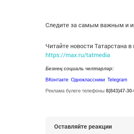
Следите за самым важным и 
Читайте новости Татарстана 
https://max.ru/tatmedia
Безнең социаль челтәрләр:
ВКонтакте
Одноклассники
Telegram
Реклама бүлеге телефоны
8(843)47-30-
Оставляйте реакции