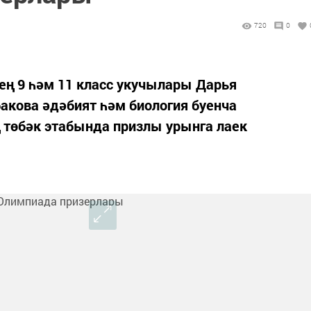
720
0
ең 9 һәм 11 класс укучылары Дарья
акова әдәбият һәм биология буенча
төбәк этабында призлы урынга лаек