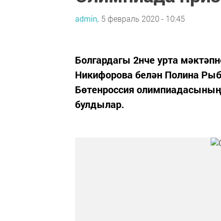
admin,
5 февраль 2020 - 10:45
Болгардагы 2нче урта мәктәпн
Никифорова белән Полина Рыб
Бөтенроссия олимпиадасының 
булдылар.