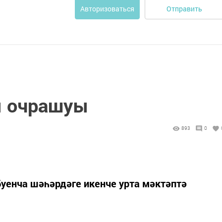
Отправить
Авторизоваться
ы очрашуы
893
0
буенча шәһәрдәге икенче урта мәктәптә