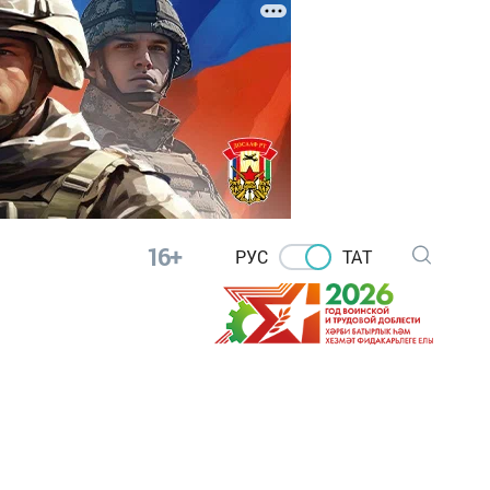
16+
РУС
ТАТ