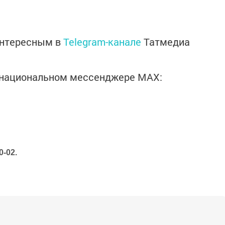
интересным в
Telegram-канале
Татмедиа
в национальном мессенджере MАХ:
0-02.