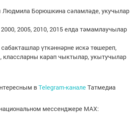
ы Людмила Борюшкина сәламләде, укучылар
 2000, 2005, 2010, 2015 елда тәмамлаучылар
 сабакташлар үткәннәрне искә төшереп,
, классларны карап чыктылар, укытучылар
интересным в
Telegram-канале
Татмедиа
в национальном мессенджере MАХ: