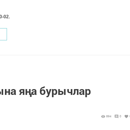
0-02.
ына яңа бурычлар
894
0