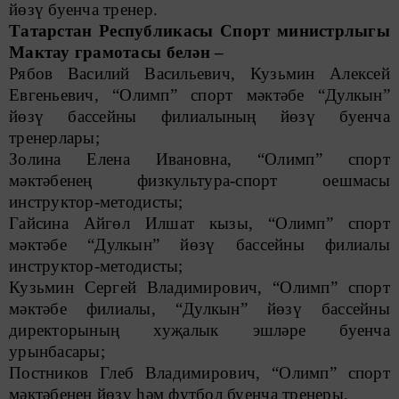
йөзү буенча тренер.
Татарстан Республикасы Спорт министрлыгы
Мактау грамотасы белән –
Рябов Василий Васильевич, Кузьмин Алексей
Евгеньевич, “Олимп” спорт мәктәбе “Дулкын”
йөзү бассейны филиалының йөзү буенча
тренерлары;
Золина Елена Ивановна, “Олимп” спорт
мәктәбенең физкультура-спорт оешмасы
инструктор-методисты;
Гайсина Айгөл Илшат кызы, “Олимп” спорт
мәктәбе “Дулкын” йөзү бассейны филиалы
инструктор-методисты;
Кузьмин Сергей Владимирович, “Олимп” спорт
мәктәбе филиалы, “Дулкын” йөзү бассейны
директорының хуҗалык эшләре буенча
урынбасары;
Постников Глеб Владимирович, “Олимп” спорт
мәктәбенең йөзү һәм футбол буенча тренеры.