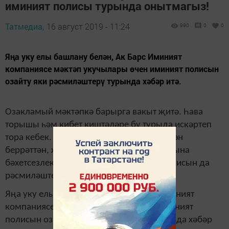
иминият полисы турында онытмагыз!
Татмедиа,
16 август 2019 - 11:24
990
0
0
Яңа уку елы башлану белән, Ак Барс Иминият
компаниясе мәктәп укучылары өчен иминият полисын
озайту яки рәсмиләштерү турында хәбәр итә.
Озакламый мәктәпкә барырга вакыт җитә. Һава
торышы һәм кибет киштәләре бу турыда искәртеп
тора кебек. Дәфтәрләр һәм китаплар белән
беррәттән, җаваплы әти-әниләр балаларына
бәхетсезлек очракларыннан иминият полисын да
рәсмиләштерә.
Яңа уку елы башлану белән, Ак Барс Иминият
компаниясе мәктәп укучылары өчен иминият
полисын озайту яки рәсмиләштерү турында хәбәр