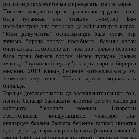
раслаган документ белән мөрәҗәгать итәргә кирәк.
Тиешле документларны рәсмиләштерүдән тыш,
бала туганнан соң тиешле түләүләр һәм
пособиеләрне алу турында да кайгыртырга кирәк.
“Мои документы” офисларында бала тугач бер
тапкыр бирелә торган пособиене, баланы карау
өчен айлык пособиене алу һәм һәр гаиләгә беренче
бала тугач бирелә торган айлык түләүне (халык
телендә “путинский түләү”) алырга гариза бирергә
мөмкин. 2019 елның беренче яртыеллыгында бу
хезмәтне алу өчен 500дән артык мөрәҗәгать
бирелде.
Барлык документларны да рәсмиләштергәннән соң,
нәнине балалар бакчасына чиратка кую турында да
кайгырта башларга мөмкин. Татарстан
Республикасы күпфункцияле үзәкләре ата-
аналардан баланы бакчага беренче тапкыр чиратка
кую турында гаризалар кабул итә (шушы елның 6
аенда 1400 кеше мөрәҗәгать итте). Гаризада үзегез