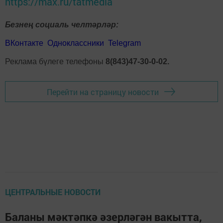
https://max.ru/tatmedia
Безнең социаль челтәрләр:
ВКонтакте
Одноклассники
Telegram
Реклама бүлеге телефоны
8(843)47-30-0-02.
Перейти на страницу новости
ЦЕНТРАЛЬНЫЕ НОВОСТИ
Баланы мәктәпкә әзерләгән вакытта,