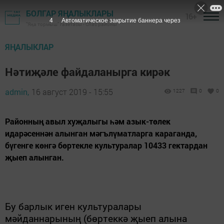
БОЛГАР ЯҢАЛЫКЛАРЫ
16+
3
Автоматическое закрытие баннера через
"Яңа тормыш" газетасы - Спас районы
ЯҢАЛЫКЛАР
Нәтиҗәле файдаланырга кирәк
admin,
16 август 2019 - 15:55
1227
0
0
​​​​​​​Районның авыл хуҗалыгы һәм азык-төлек
идарәсеннән алынган мәгълүматларга караганда,
бүгенге көнгә бөртекле культуралар 10433 гектардан
җыеп алынган.
Бу барлык иген культуралары
мәйданнарының (бөртеккә җыеп алына