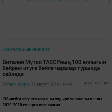
ЦЕНТРАЛЬНЫЕ НОВОСТИ
Виталий Мутко ТАССРның 100 еллыгын
бәйрәм итүгә бәйле чаралар турында
сөйләде
Татар-информ,
16 август 2019 - 14:49
990
0
0
Юбилейга әзерлек һәм аны уздыру чаралары планы
2019-2020 елларга исәпләнгән.