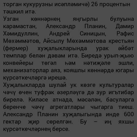
торган кукурузны исәпләмичә) 26 процентын
тәшкил итә.
Узган көннәрнең яңгырлы булуына
карамастан, Александр Планин, Дамир
Хәмидуллин, Андрей Синицын, Рафис
Мөхәммәтов, Айсылу Мөхәммәтова крестьян
(фермер) хуҗалыкларында урак әйбәт
темплар белән дәвам итә. Биредә урып-җыю
конвейеры төгәл һәм нәтиҗәле эшли,
механизаторлар аяз, кояшлы көннәрдә югары
күрсәткечләргә ирешә.
Хуҗалыкларда шулай ук көзге культуралар
чәчү өчен туфрак әзерләүгә дә зур игътибар
бирелә. Киләсе атнада, мәсәлән, басуларга
беренче чәчү агрегатлары чыгарга тиеш.
Александр Планин хуҗалыгында инде
600
гектар
җир сөрелгән. Бу – иң яхшы
күрсәткечләрнең берсе.