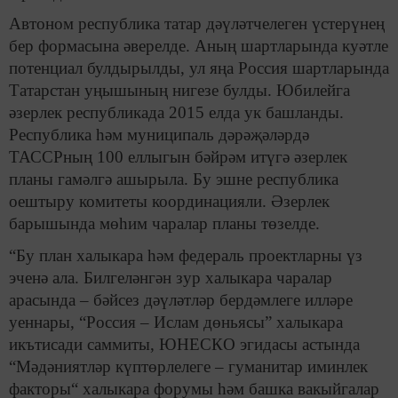
Автоном республика татар дәүләтчелеген үстерүнең
бер формасына әверелде. Аның шартларында куәтле
потенциал булдырылды, ул яңа Россия шартларында
Татарстан уңышының нигезе булды. Юбилейга
әзерлек республикада 2015 елда ук башланды.
Республика һәм муниципаль дәрәҗәләрдә
ТАССРның 100 еллыгын бәйрәм итүгә әзерлек
планы гамәлгә ашырыла. Бу эшне республика
оештыру комитеты координацияли. Әзерлек
барышында мөһим чаралар планы төзелде.
“Бу план халыкара һәм федераль проектларны үз
эченә ала. Билгеләнгән зур халыкара чаралар
арасында – бәйсез дәүләтләр бердәмлеге илләре
уеннары, “Россия – Ислам дөньясы” халыкара
икътисади саммиты, ЮНЕСКО эгидасы астында
“Мәдәниятләр күптөрлелеге – гуманитар иминлек
факторы“ халыкара форумы һәм башка вакыйгалар