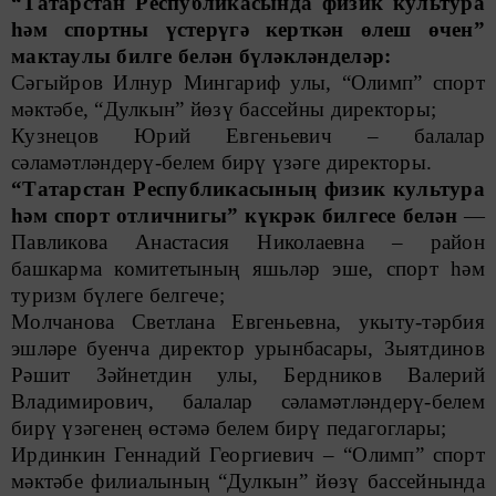
“Татарстан Республикасында физик культура
һәм спортны үстерүгә керткән өлеш өчен”
мактаулы билге белән бүләкләнделәр:
Сәгыйров Илнур Мингариф улы, “Олимп” спорт
мәктәбе, “Дулкын” йөзү бассейны директоры;
Кузнецов Юрий Евгеньевич – балалар
сәламәтләндерү-белем бирү үзәге директоры.
“Татарстан Республикасының физик культура
һәм спорт отличнигы” күкрәк билгесе белән
—
Павликова Анастасия Николаевна – район
башкарма комитетының яшьләр эше, спорт һәм
туризм бүлеге белгече;
Молчанова Светлана Евгеньевна, укыту-тәрбия
эшләре буенча директор урынбасары, Зыятдинов
Рәшит Зәйнетдин улы, Бердников Валерий
Владимирович, балалар сәламәтләндерү-белем
бирү үзәгенең өстәмә белем бирү педагоглары;
Ирдинкин Геннадий Георгиевич – “Олимп” спорт
мәктәбе филиалының “Дулкын” йөзү бассейнында