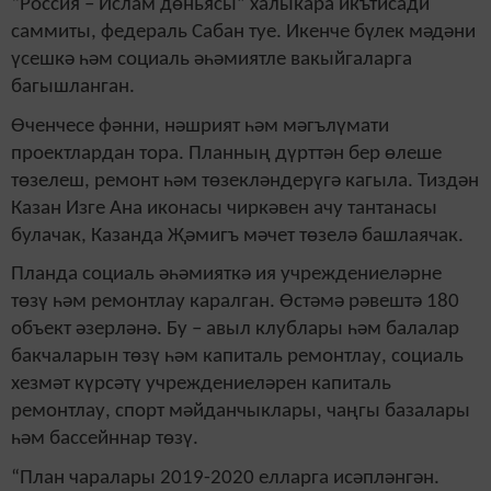
“Россия – Ислам дөньясы” халыкара икътисади
саммиты, федераль Сабан туе. Икенче бүлек мәдәни
үсешкә һәм социаль әһәмиятле вакыйгаларга
багышланган.
Өченчесе фәнни, нәшрият һәм мәгълүмати
проектлардан тора. Планның дүрттән бер өлеше
төзелеш, ремонт һәм төзекләндерүгә кагыла. Тиздән
Казан Изге Ана иконасы чиркәвен ачу тантанасы
булачак, Казанда Җәмигъ мәчет төзелә башлаячак.
Планда социаль әһәмияткә ия учреждениеләрне
төзү һәм ремонтлау каралган. Өстәмә рәвештә 180
объект әзерләнә. Бу – авыл клублары һәм балалар
бакчаларын төзү һәм капиталь ремонтлау, социаль
хезмәт күрсәтү учреждениеләрен капиталь
ремонтлау, спорт мәйданчыклары, чаңгы базалары
һәм бассейннар төзү.
“План чаралары 2019-2020 елларга исәпләнгән.