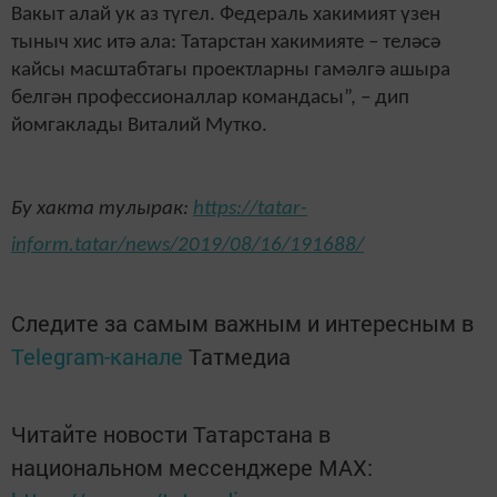
Вакыт алай ук аз түгел. Федераль хакимият үзен
тыныч хис итә ала: Татарстан хакимияте – теләсә
кайсы масштабтагы проектларны гамәлгә ашыра
белгән профессионаллар командасы”, – дип
йомгаклады Виталий Мутко.
Бу хакта тулырак:
https://tatar-
inform.tatar/news/2019/08/16/191688/
Следите за самым важным и интересным в
Telegram-канале
Татмедиа
Читайте новости Татарстана в
национальном мессенджере MАХ: