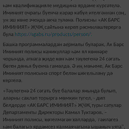
һәм квалификацияле медицина ярдәме күрсәтелә.
Иминият очрагы буенча карар кабул ителгәннән соң,
ун эш көне эчендә акча түләнә. Полисны «АК БАРС
ИМИНИЯТ» ҖЧҖ сайтына кереп рәсмиләштерергә
була
https://sgabs.ru/products/person/.
Башка программалардан аермалы буларак, Ак Барс
Иминият полисы каникуллар һәм ял көннәре
чорында, атнага җиде көн һәм тәүлегенә 24 сәгать
бөтен дөнья буенча гамәлдә. Ә иң мөһиме, Ак Барс
Иминият полисына спорт белән шөгельләнү дә
кертелә.
«Тәүлегенә 24 сәгать буе балалар янында булып,
аларны саклап торырга мөмкин түгел, - дип
белдерде «АК БАРС ИМИНИЯТ» ҖЧҖ туры сатулар
Департаменты Директоры Камил Туктаров. –
Иминият полисы, көтелмәгән хәлләрдә, гаиләгез
һәм балагыз ярдәмсез калмаячагына ышаныч уята".