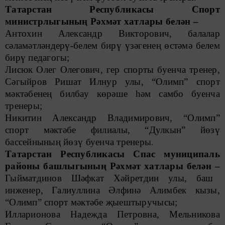
Татарстан Республикасы Спорт
министрлыгының Рәхмәт хатлары белән –
Антохин Александр Викторович, балалар
сәламәтләндерү-белем бирү үзәгенең өстәмә белем
бирү педагогы;
Лисюк Олег Олегович, гер спорты буенча тренер,
Сәгыйров Ришат Илнур улы, “Олимп” спорт
мәктәбенең билбау көрәше һәм самбо буенча
тренеры;
Никитин Александр Владимирович, “Олимп”
спорт мәктәбе филиалы, “Дулкын” йөзү
бассейнының йөзү буенча тренеры.
Татарстан Республикасы Спас муниципаль
районы башлыгының Рәхмәт хатлары белән –
Гыйматдинов Шәфкат Хәйретдин улы, баш
инженер, Галиуллина Әлфинә Алимбек кызы,
“Олимп” спорт мәктәбе җыештыручысы;
Илларионова Надежда Петровна, Мельникова