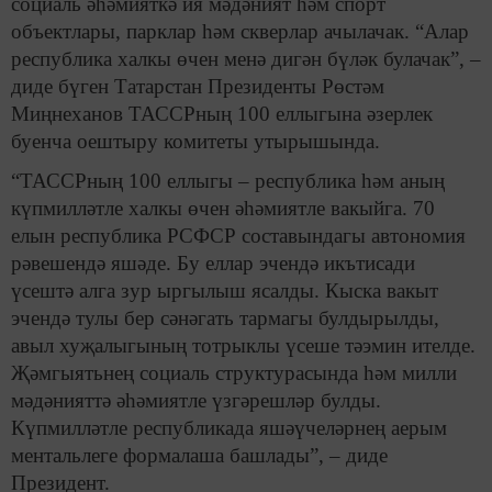
социаль әһәмияткә ия мәдәният һәм спорт
объектлары, парклар һәм скверлар ачылачак. “Алар
республика халкы өчен менә дигән бүләк булачак”, –
диде бүген Татарстан Президенты Рөстәм
Миңнеханов ТАССРның 100 еллыгына әзерлек
буенча оештыру комитеты утырышында.
“ТАССРның 100 еллыгы – республика һәм аның
күпмилләтле халкы өчен әһәмиятле вакыйга. 70
елын республика РСФСР составындагы автономия
рәвешендә яшәде. Бу еллар эчендә икътисади
үсештә алга зур ыргылыш ясалды. Кыска вакыт
эчендә тулы бер сәнәгать тармагы булдырылды,
авыл хуҗалыгының тотрыклы үсеше тәэмин ителде.
Җәмгыятьнең социаль структурасында һәм милли
мәдәнияттә әһәмиятле үзгәрешләр булды.
Күпмилләтле республикада яшәүчеләрнең аерым
ментальлеге формалаша башлады”, – диде
Президент.