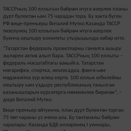
ТАССРның 100 еллыгын бәйрәм итүгә әзерлек планы
дүрт бүлектән һәм 75 чарадан тора. Бу хакта бүген
РФ вице-премьеры Виталий Мутко Казанда ТАССР
төзелүнең 100 еллыгын бәйрәм итүгә әзерлек
буенча оештыру комитеты утырышында хәбәр итте.
“Татарстан федераль проектларны гамәлгә ашыру
эшләрен актив алып бара. ТАССРның 100 еллыгы –
федераль масштабтагы вакыйга. Татарстан
мәгарифкә, спортка, икътисадка, фәнгә һәм
мәдәнияткә зур өлеш кертә. 100 еллык юбилейны
оештыру һәм уздыру республиканың танылган
казанышларын күрсәтергә мөмкинлек бирәчәк”, –
диде Виталий Мутко.
Вице-премьер әйтүенчә, план дүрт бүлектән торган
75 төп чараны үз эченә ала. Бу тантаналы бәйрәм
чаралары: Казанда БДБ илләренең I уеннары,