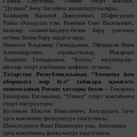
Галина Сергеевна, “Олимп” спорт мәктәбе,
“Дулкын” йөзү бассейны җыештыручылары;
Балакирев Василий Дмитриевич, Шәфигуллин
Равил Әсхәдулла улы, Новиков Олег Васильевич,
балалар сәламәтләндерү-белем бирү үзәгенең
өстәмә белем бирү педагоглары;
Никитин Владимир Геннадьевич, Офицеров Яков
Александрович, каравылчылар, Макарова
Людмила Геннадьевна, “Витязь” яшүсмерләр-
яшьләр спорт клубының шәфкать туташы.
Татарстан Республикасының “Хезмәткә һәм
оборонага әзер бул” төбәкара җәмәгать
оешмасының Рәхмәт хатлары белән –
Гомәрова
Екатерина Евгеньевна, “Олимп” спорт мәктәбенең
спорт инструкторы;
Кузовкин Максим Николаевич, Болгардагы 1нче
урта мәктәпнең физкультура укытучысы;
Шәмсетдинов Фаил Имаметдин улы, Антоновка
урта мәктәбенең физкультура укытучысы.