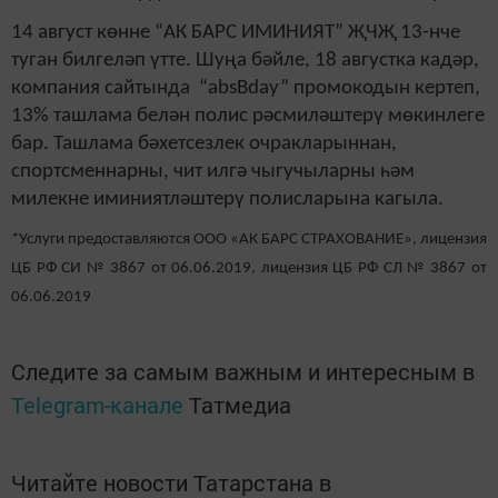
14 август көнне “АК БАРС ИМИНИЯТ” ҖЧҖ 13-нче
туган билгеләп үтте. Шуңа бәйле, 18 августка кадәр,
компания сайтында “absBday” промокодын кертеп,
13% ташлама белән полис рәсмиләштерү мөкинлеге
бар. Ташлама бәхетсезлек очракларыннан,
спортсменнарны, чит илгә чыгучыларны һәм
милекне иминиятләштерү полисларына кагыла.
*Услуги предоставляются ООО «АК БАРС СТРАХОВАНИЕ», лицензия
ЦБ РФ СИ № 3867 от 06.06.2019, лицензия ЦБ РФ СЛ № 3867 от
06.06.2019
Следите за самым важным и интересным в
Telegram-канале
Татмедиа
Читайте новости Татарстана в