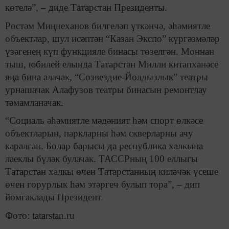
көтелә”, – диде Татарстан Президенты.
Рөстәм Миңнеханов билгеләп үткәнчә, әһәмиятле
объектлар, шул исәптән “Казан Экспо” күргәзмәләр
үзәгенең күп функцияле бинасы төзелгән. Моннан
тыш, юбилей елында Татарстан Милли китапханәсе
яңа бина алачак, “Созвездие-Йолдызлык” театры
урнашачак Алафузов театры бинасын ремонтлау
тәмамланачак.
“Социаль әһәмиятле мәдәният һәм спорт өлкәсе
объектларын, паркларны һәм скверларны ачу
каралган. Болар барысы да республика халкына
лаеклы бүләк булачак. ТАССРның 100 еллыгы
Татарстан халкы өчен Татарстанның киләчәк үсеше
өчен горурлык һәм этәргеч булып тора”, – дип
йомгаклады Президент.
Фото: tatarstan.ru