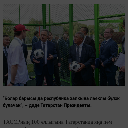
“Болар барысы да республика халкына лаеклы бүләк
булачак”, – диде Татарстан Президенты.
ТАССРның 100 еллыгына Татарстанда яңа һәм