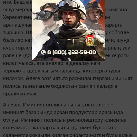
итә. Башлангыч сыйныф укучылары һәм
яшүсмерләр башкаларга караганда ешрак имгәнә.
Хәрәкәтчән, энергияләре ташып торган һәм
аралашучан балалар барысын да сынап карарга
тырыша. Шул ук вакытта, тәҗрибәсез булу сәбәпле,
балалар һәрвакытта да хәлне дөрес бәяләми, шуңа
күрә төрле имгәнүләр һәм җәрәхәтләр аларның үсү
рәвешендә юлдаш булып тора. Бәхетсезлек очрагы
килеп чыкса, ата-аналарга дәвалау һәм
тернәкләндерү чыгымнарын да күтәрергә туры
киләчәк. Әлеге вәзгыятьтә рәсмиләштергән иминият
полисы гына гаилә бюджетын саклап калырга
ярдәм итәчәк.
Ак Барс Иминият полисларының өстенлеге –
иминият базарында арзан продуктлар арасында
булуы. Иминият полисын рәсмиләштерү клиентка
көтелмәгән хәлләр вакытында өмет бүләк итә:
сәламәтлеккә зыян килгән очракта матди булышлык