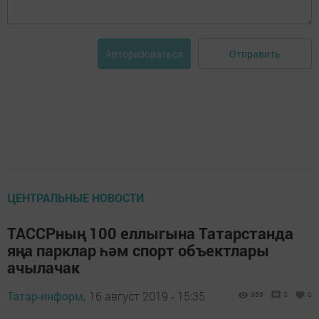
Отправить
Авторизоваться
ЦЕНТРАЛЬНЫЕ НОВОСТИ
ТАССРның 100 еллыгына Татарстанда
яңа парклар һәм спорт объектлары
ачылачак
Татар-информ,
16 август 2019 - 15:35
969
0
0