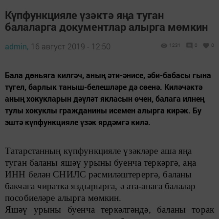
Күпфункцияле үзәктә яңа туган
балаларга документлар алырга мөмкин
admin,
16 август 2019 - 12:50
1231
0
0
​​​​​​​Бала дөньяга килгәч, аның әти-әнисе, әби-бабасы гына
түгел, барлык таныш-белешләре дә сөенә. Киләчәктә
аның хокукларын дәүләт якласын өчен, балага илнең
тулы хокуклы гражданины исемен алырга кирәк. Бу
эштә күпфункцияле үзәк ярдәмгә килә.
Татарстанның күпфункцияле үзәкләре аша яңа
туган баланы яшәү урыны буенча теркәргә, аңа
ИНН белән СНИЛС рәсмиләштерергә, баланы
бакчага чиратка яздырырга, ә ата-анага балалар
пособиеләре алырга мөмкин.
Яшәү урыны буенча теркәлгәндә, баланы торак