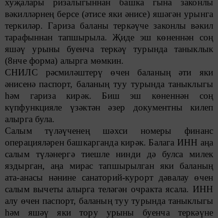
хуҗалары ризалыгыннан башка гына законлы
вәкилләрнең берсе (әтисе яки әнисе) яшәгән урынга
теркиләр. Гариза баланы теркәүче законлы вәкил
тарафыннан тапшырыла. Җиде эш көненнән соң
яшәү урыны буенча теркәү турында таныклык
(8нче форма) алырга мөмкин.
СНИЛС рәсмиләштерү өчен баланың әти яки
әнисенә паспорт, баланың туу турында таныклыгы
һәм гариза кирәк. Биш эш көненнән соң
күпфункцияле үзәктән әзер документны килеп
алырга була.
Салым түләүченең шәхси номеры финанс
операцияләрен башкарганда кирәк. Балага ИНН аңа
салым түләнергә тиешле нинди дә булса милек
яздырган, аңа мирас тапшырылган яки баланың
ата-анасы нәнине санаторий-курорт дәвалау өчен
салым вычеты алырга теләгән очракта ясала. ИНН
алу өчен паспорт, баланың туу турында таныклыгы
һәм яшәү яки тору урыны буенча теркәүне