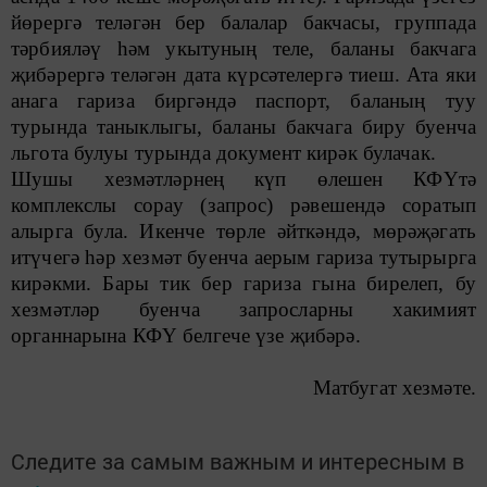
йөрергә теләгән бер балалар бакчасы, группада
тәрбияләү һәм укытуның теле, баланы бакчага
җибәрергә теләгән дата күрсәтелергә тиеш. Ата яки
анага гариза биргәндә паспорт, баланың туу
турында таныклыгы, баланы бакчага биру буенча
льгота булуы турында документ кирәк булачак.
Шушы хезмәтләрнең күп өлешен КФҮтә
комплекслы сорау (запрос) рәвешендә соратып
алырга була. Икенче төрле әйткәндә, мөрәҗәгать
итүчегә һәр хезмәт буенча аерым гариза тутырырга
кирәкми. Бары тик бер гариза гына бирелеп, бу
хезмәтләр буенча запросларны хакимият
органнарына КФҮ белгече үзе җибәрә.
Матбугат хезмәте.
Следите за самым важным и интересным в