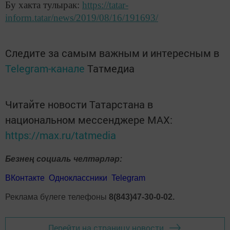
Бу хакта тулырак:
https://tatar-
inform.tatar/news/2019/08/16/191693/
Следите за самым важным и интересным в
Telegram-канале
Татмедиа
Читайте новости Татарстана в
национальном мессенджере MАХ:
https://max.ru/tatmedia
Безнең социаль челтәрләр:
ВКонтакте
Одноклассники
Telegram
Реклама бүлеге телефоны
8(843)47-30-0-02.
Перейти на страницу новости