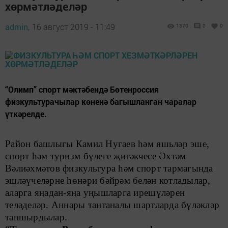
хөрмәтләделәр
admin,
16 август 2019 - 11:49
1370
0
0
​​​​​​​“Олимп” спорт мәктәбендә Бөтенроссия
физкультурачылар көненә багышланган чаралар
үткәрелде.
Район башлыгы Камил Нугаев һәм яшьләр эше,
спорт һәм туризм бүлеге җитәкчесе Әхтәм
Вәлиәхмәтов физкультура һәм спорт тармагында
эшләүчеләрне һөнәри бәйрәм белән котладылар,
аларга яңадан-яңа уңышларга ирешүләрен
теләделәр. Аннары тантаналы шартларда бүләкләр
тапшырдылар.