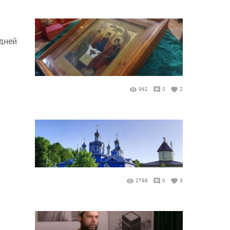
 дней
962
0
2
2798
0
3