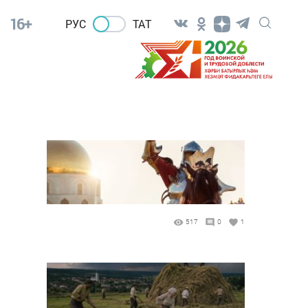
16+
РУС
ТАТ
517
0
1