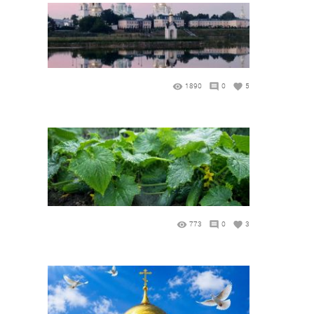
1890
0
5
773
0
3