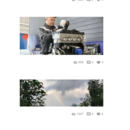
656
0
0
1007
0
4