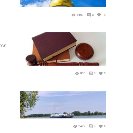
4667
0
14
тся
935
0
0
2429
0
6