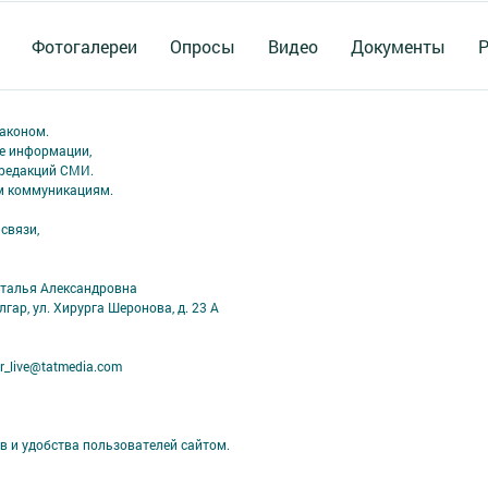
Фотогалереи
Опросы
Видео
Документы
Р
аконом.
ме информации,
 редакций СМИ.
ым коммуникациям.
связи,
аталья Александровна
лгар, ул. Хирурга Шеронова, д. 23 А
r_live@tatmedia.com
в и удобства пользователей сайтом.