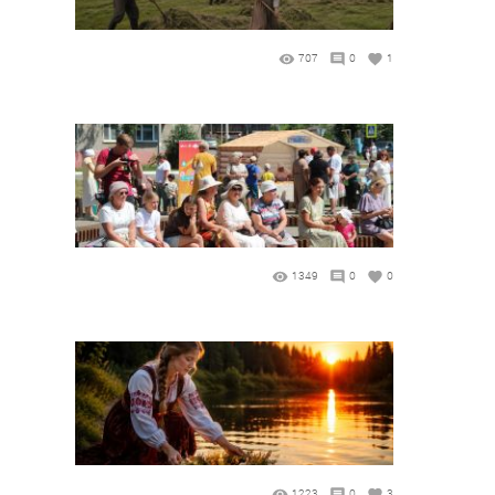
707
0
1
1349
0
0
1223
0
3