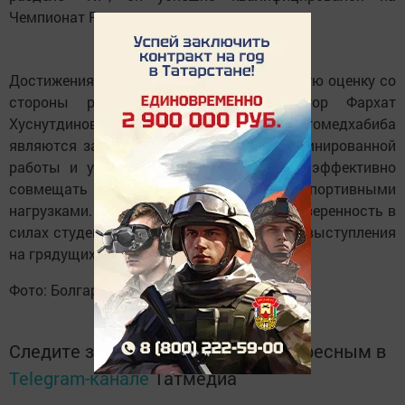
Чемпионат России.
Достижения магистранта получили высокую оценку со
стороны руководства Академии. Ректор Фархат
Хуснутдинов подчеркнул, что успехи Магомедхабиба
являются закономерным итогом дисциплинированной
работы и упорства, которые позволяют эффективно
совмещать обучение с серьезными спортивными
нагрузками. Руководитель вуза выразил уверенность в
силах студента и пожелал ему успешного выступления
на грядущих российских соревнованиях.
Фото: Болгарская исламская академия.
Следите за самым важным и интересным в
Telegram-канале
Татмедиа