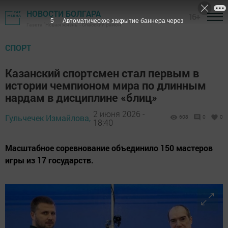
НОВОСТИ БОЛГАРА
16+
4
Автоматическое закрытие баннера через
Газета "Новая жизнь" - Спасский район
СПОРТ
Казанский спортсмен стал первым в
истории чемпионом мира по длинным
нардам в дисциплине «блиц»
2 июня 2026 -
Гульчечек Измайлова,
608
0
0
18:40
Масштабное соревнование объединило 150 мастеров
игры из 17 государств.