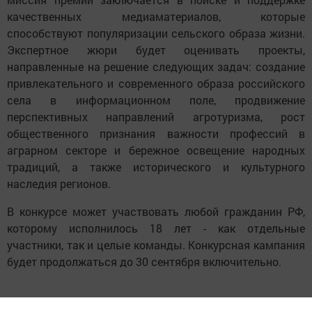
качественных медиаматериалов, которые
способствуют популяризации сельского образа жизни.
Экспертное жюри будет оценивать проекты,
направленные на решение следующих задач: создание
привлекательного и современного образа российского
села в информационном поле, продвижение
перспективных направлений агротуризма, рост
общественного признания важности профессий в
аграрном секторе и бережное освещение народных
традиций, а также исторического и культурного
наследия регионов.
В конкурсе может участвовать любой гражданин РФ,
которому исполнилось 18 лет - как отдельные
участники, так и целые команды. Конкурсная кампания
будет продолжаться до 30 сентября включительно.
Из всех участников квалифицированная комиссия