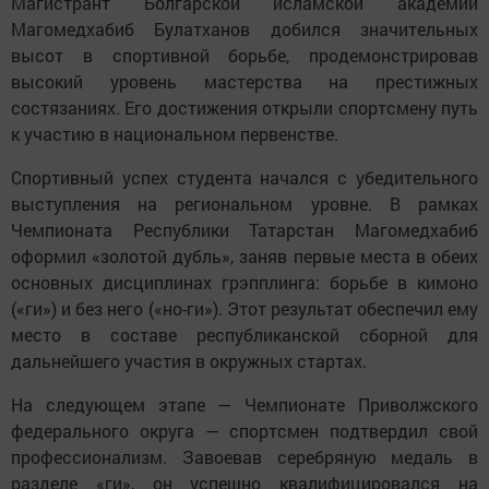
Магистрант Болгарской исламской академии
Магомедхабиб Булатханов добился значительных
высот в спортивной борьбе, продемонстрировав
высокий уровень мастерства на престижных
состязаниях. Его достижения открыли спортсмену путь
к участию в национальном первенстве.
Спортивный успех студента начался с убедительного
выступления на региональном уровне. В рамках
Чемпионата Республики Татарстан Магомедхабиб
оформил «золотой дубль», заняв первые места в обеих
основных дисциплинах грэпплинга: борьбе в кимоно
(«ги») и без него («но-ги»). Этот результат обеспечил ему
место в составе республиканской сборной для
дальнейшего участия в окружных стартах.
На следующем этапе — Чемпионате Приволжского
федерального округа — спортсмен подтвердил свой
профессионализм. Завоевав серебряную медаль в
разделе «ги», он успешно квалифицировался на